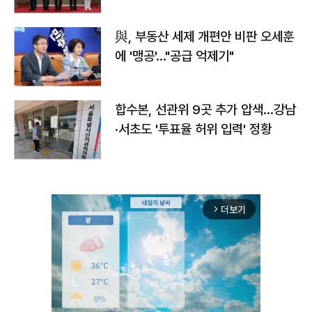
與, 부동산 세제 개편안 비판 오세훈
에 '맹공'…"공급 억제기"
합수본, 선관위 9곳 추가 압색…강남
·서초도 '투표율 허위 입력' 정황
더보기
arrow_forward_ios