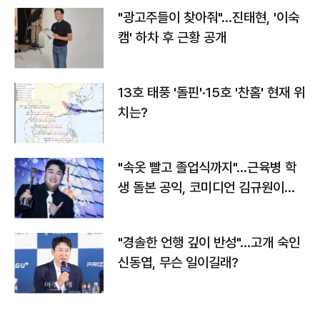
"광고주들이 찾아줘"…진태현, '이숙
캠' 하차 후 근황 공개
13호 태풍 '돌핀'·15호 '찬홈' 현재 위
치는?
"속옷 빨고 졸업식까지"…근육병 학
생 돌본 공익, 코미디언 김규원이었
다
"경솔한 언행 깊이 반성"…고개 숙인
신동엽, 무슨 일이길래?