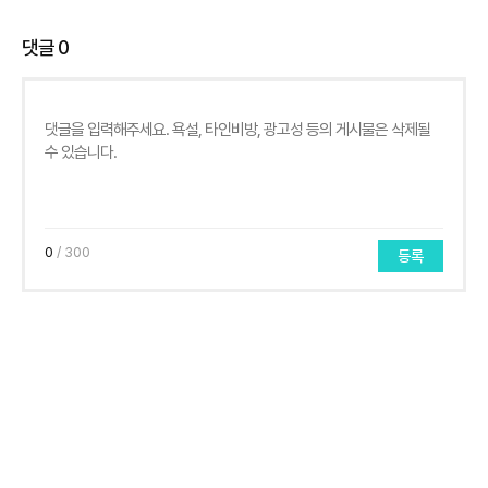
댓글
0
0
/ 300
등록