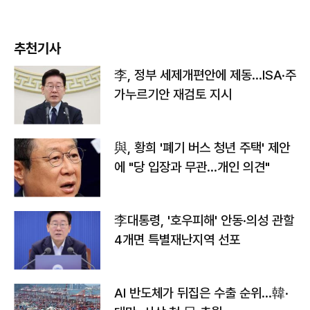
추천기사
李, 정부 세제개편안에 제동…ISA·주
가누르기안 재검토 지시
與, 황희 '폐기 버스 청년 주택' 제안
에 "당 입장과 무관…개인 의견"
李대통령, '호우피해' 안동·의성 관할
4개면 특별재난지역 선포
AI 반도체가 뒤집은 수출 순위…韓·