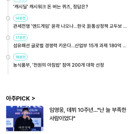
'캐시딜' 캐시워크 돈 버는 퀴즈, 정답은?
14분전
관세전쟁 '엔드게임' 윤곽 나오나…한국 新통상정책 교두보 활
용해야
17분전
섬유패션 글로벌 경쟁력 키운다…산업부 15개 과제 180억 지
원
18분전
농식품부, '천원의 아침밥' 참여 200개 대학 선정
아주PICK >
임영웅, 데뷔 10주년…"난 늘 부족한
사람이었다"