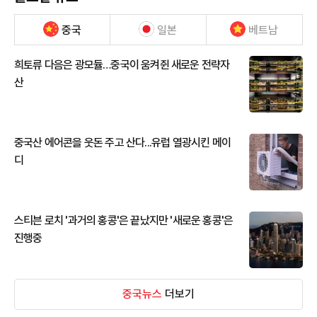
중국
일본
베트남
희토류 다음은 광모듈…중국이 움켜쥔 새로운 전략자
산
중국산 에어콘을 웃돈 주고 산다...유럽 열광시킨 메이
디
스티븐 로치 '과거의 홍콩'은 끝났지만 '새로운 홍콩'은
진행중
중국뉴스
더보기