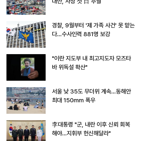
대만, 사상 첫 日 추월
경찰, 9월부터 '제 가족 사건' 못 맡는
다…수사인력 881명 보강
"이란 지도부 내 최고지도자 모즈타
바 위독설 확산"
서울 낮 35도 무더위 계속…동해안
최대 150㎜ 폭우
李대통령 "군, 내란 이후 신뢰 회복
해야…지휘부 헌신해달라"