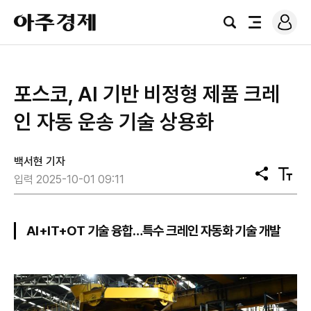
로
아
그
검
전
주
인
색
체
경
메
제
뉴
포스코, AI 기반 비정형 제품 크레
인 자동 운송 기술 상용화
백서현 기자
공
텍
입력 2025-10-01 09:11
유
스
트
크
기
AI+IT+OT 기술 융합…특수 크레인 자동화 기술 개발