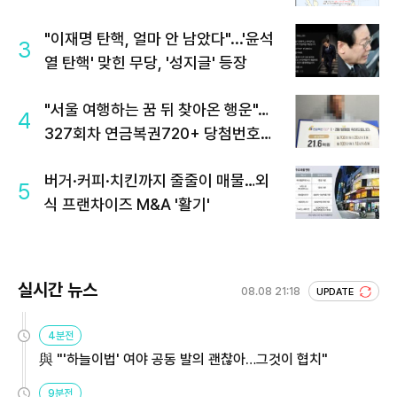
"이재명 탄핵, 얼마 안 남았다"...'윤석
3
열 탄핵' 맞힌 무당, '성지글' 등장
"서울 여행하는 꿈 뒤 찾아온 행운"…
4
327회차 연금복권720+ 당첨번호조
회 주목
버거·커피·치킨까지 줄줄이 매물…외
5
식 프랜차이즈 M&A '활기'
실시간 뉴스
08.08 21:18
UPDATE
4분전
與 "'하늘이법' 여야 공동 발의 괜찮아…그것이 협치"
9분전