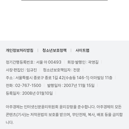
Unmute
개인정보처리방침
청소년보호정책
사이트맵
정기간행등록번호 : 서울 아 00493
회장·발행인 : 곽영길
사장·편집인 : 임규진
청소년보호책임자 : 전운
주소 : 서울특별시 종로구 종로 1길 42(수송동 146-1) 이마빌딩 11층
전화 : 02-767-1500
발행일자 : 2007년 11월 15일
등록일자 : 2008년 01월10일
아주경제는 인터넷신문윤리위원회 윤리강령을 준수합니다. 아주경제의 모든
콘텐츠(기사)는 저작권법의 보호를 받으며, 무단전재, 복사, 배포 등을 금지합
니다.