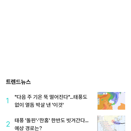
트렌드뉴스
"다음 주 기온 뚝 떨어진다"…태풍도
1
없이 열돔 박살 낸 '이것'
태풍 '돌핀'·'찬홈' 한반도 빗겨간다…
2
예상 경로는?