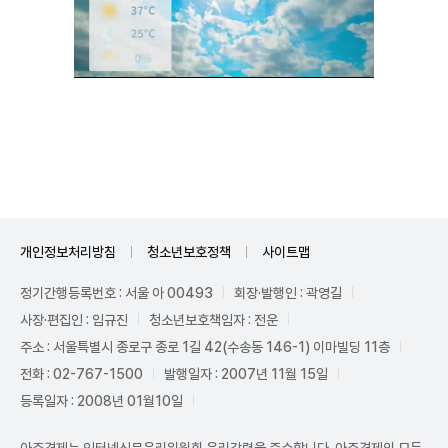
Unmute
개인정보처리방침
청소년보호정책
사이트맵
정기간행등록번호 : 서울 아 00493
회장·발행인 : 곽영길
사장·편집인 : 임규진
청소년보호책임자 : 전운
주소 : 서울특별시 종로구 종로 1길 42(수송동 146-1) 이마빌딩 11층
전화 : 02-767-1500
발행일자 : 2007년 11월 15일
등록일자 : 2008년 01월10일
아주경제는 인터넷신문윤리위원회 윤리강령을 준수합니다. 아주경제의 모든