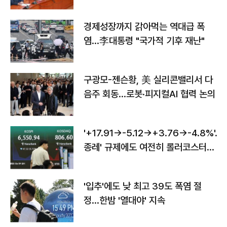
경제성장까지 갉아먹는 역대급 폭
염…李대통령 "국가적 기후 재난"
구광모-젠슨황, 美 실리콘밸리서 다
음주 회동…로봇·피지컬AI 협력 논의
'+17.91→-5.12→+3.76→-4.8%'…'
종레' 규제에도 여전히 롤러코스터
타는 코스피
'입추'에도 낮 최고 39도 폭염 절
정…한밤 '열대야' 지속