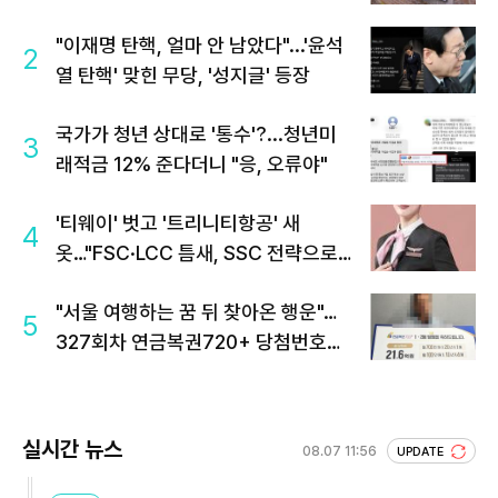
"이재명 탄핵, 얼마 안 남았다"...'윤석
2
열 탄핵' 맞힌 무당, '성지글' 등장
국가가 청년 상대로 '통수'?...청년미
3
래적금 12% 준다더니 "응, 오류야"
'티웨이' 벗고 '트리니티항공' 새
4
옷…"FSC·LCC 틈새, SSC 전략으로
공략"
"서울 여행하는 꿈 뒤 찾아온 행운"…
5
327회차 연금복권720+ 당첨번호조
회 주목
실시간 뉴스
08.07 11:56
UPDATE