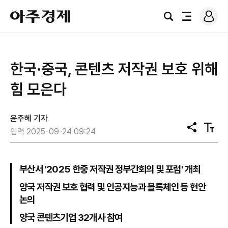
로
아
그
검
전
주
인
색
체
경
메
제
뉴
한국·중국, 콘텐츠 저작권 보호 위해
힘 모은다
윤주혜 기자
공
텍
입력 2025-09-24 09:24
유
스
트
크
기
부산서 '2025 한중 저작권 정부간회의 및 포럼' 개최
양국 저작권 보호 협력 및 인공지능과 블록체인 등 현안
논의
양국 콘텐츠기업 32개사 참여