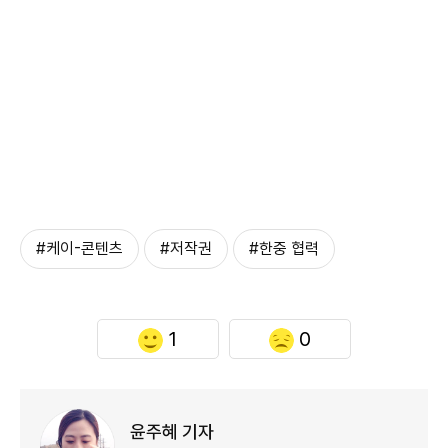
#케이-콘텐츠
#저작권
#한중 협력
1
0
윤주혜 기자