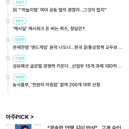
4분전
與 "'하늘이법' 여야 공동 발의 괜찮아…그것이 협치"
9분전
'캐시딜' 캐시워크 돈 버는 퀴즈, 정답은?
14분전
관세전쟁 '엔드게임' 윤곽 나오나…한국 新통상정책 교두보 활
용해야
17분전
섬유패션 글로벌 경쟁력 키운다…산업부 15개 과제 180억 지
원
18분전
농식품부, '천원의 아침밥' 참여 200개 대학 선정
아주PICK >
"경솔한 언행 깊이 반성"…고개 숙인