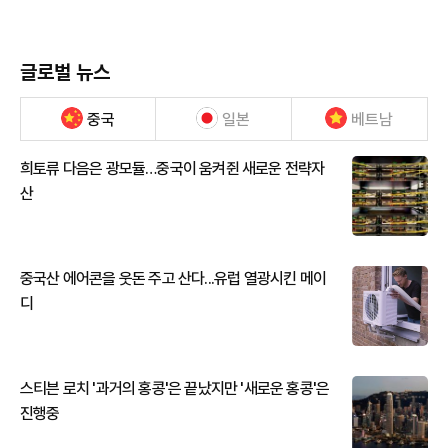
글로벌 뉴스
중국
일본
베트남
희토류 다음은 광모듈…중국이 움켜쥔 새로운 전략자
산
중국산 에어콘을 웃돈 주고 산다...유럽 열광시킨 메이
디
스티븐 로치 '과거의 홍콩'은 끝났지만 '새로운 홍콩'은
진행중