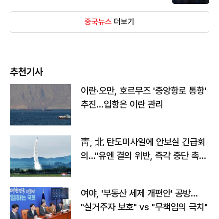
중국뉴스
더보기
추천기사
이란·오만, 호르무즈 '중앙항로 통항'
추진…입항은 이란 관리
靑, 北 탄도미사일에 안보실 긴급회
의…"유엔 결의 위반, 즉각 중단 촉
구"
여야, '부동산 세제 개편안' 공방…
"실거주자 보호" vs "무책임의 극치"