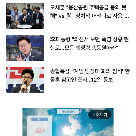
오세훈 "용산공원 주택공급 동의 못
해" vs 與 "정치적 어젠다로 사용"
맞불
李대통령 "외신서 보던 폭염 상황 현
실로…모든 행정력 총동원하라"
종합특검, '계엄 당정대 회의 참석' 한
동훈 참고인 조사...12일 통보
더보기
arrow_forward_ios