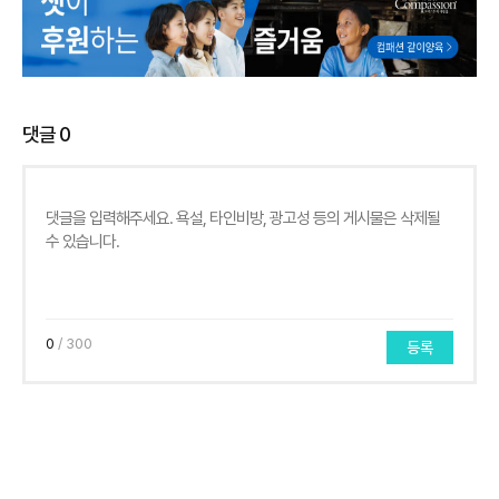
댓글
0
0
/ 300
등록