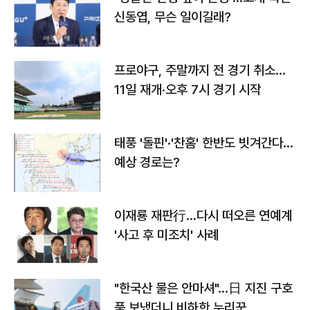
신동엽, 무슨 일이길래?
프로야구, 주말까지 전 경기 취소…
11일 재개·오후 7시 경기 시작
태풍 '돌핀'·'찬홈' 한반도 빗겨간다…
예상 경로는?
이재룡 재판行…다시 떠오른 연예계
'사고 후 미조치' 사례
"한국산 물은 안마셔"…日 지진 구호
품 보냈더니 비하한 누리꾼