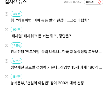
실시간 뉴스
08.08 07:47
UPDATE
4분전
與 "'하늘이법' 여야 공동 발의 괜찮아…그것이 협치"
9분전
'캐시딜' 캐시워크 돈 버는 퀴즈, 정답은?
14분전
관세전쟁 '엔드게임' 윤곽 나오나…한국 新통상정책 교두보 활
용해야
17분전
섬유패션 글로벌 경쟁력 키운다…산업부 15개 과제 180억 지
원
18분전
농식품부, '천원의 아침밥' 참여 200개 대학 선정