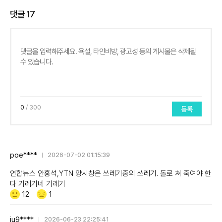
댓글
17
0
/ 300
등록
poe****
2026-07-02 01:15:39
연합뉴스 안홍석,YTN 양시창은 쓰레기중의 쓰레기. 돌로 쳐 죽여야 한
다 기레기네 기레기
Like/Dislike
공
비
12
1
감
공
감
ju9****
2026-06-23 22:25:41