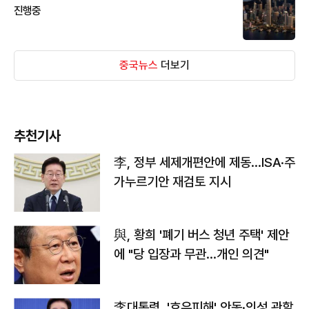
진행중
중국뉴스
더보기
추천기사
李, 정부 세제개편안에 제동…ISA·주
가누르기안 재검토 지시
與, 황희 '폐기 버스 청년 주택' 제안
에 "당 입장과 무관…개인 의견"
李대통령, '호우피해' 안동·의성 관할