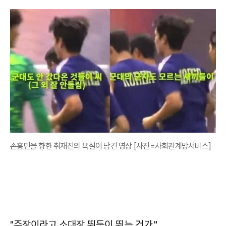
손흥민을 향한 취재진의 욕설이 담긴 영상 [사진=사회관계망서비스]
"주장이라고 소대장 뛰듯이 뛰는 건가."