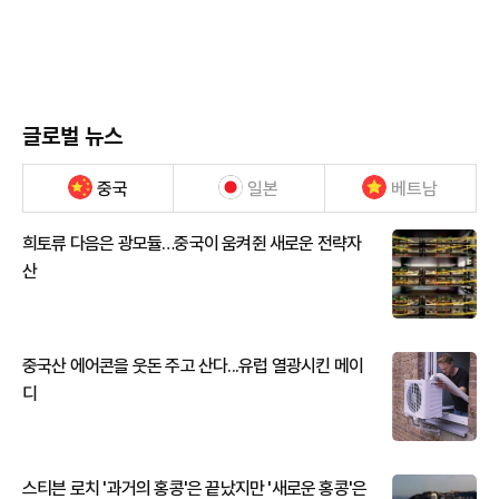
글로벌 뉴스
중국
일본
베트남
희토류 다음은 광모듈…중국이 움켜쥔 새로운 전략자
산
중국산 에어콘을 웃돈 주고 산다...유럽 열광시킨 메이
디
스티븐 로치 '과거의 홍콩'은 끝났지만 '새로운 홍콩'은