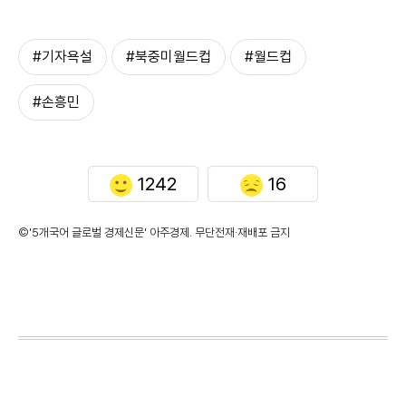
#기자욕설
#북중미월드컵
#월드컵
#손흥민
1242
16
©'5개국어 글로벌 경제신문' 아주경제. 무단전재·재배포 금지