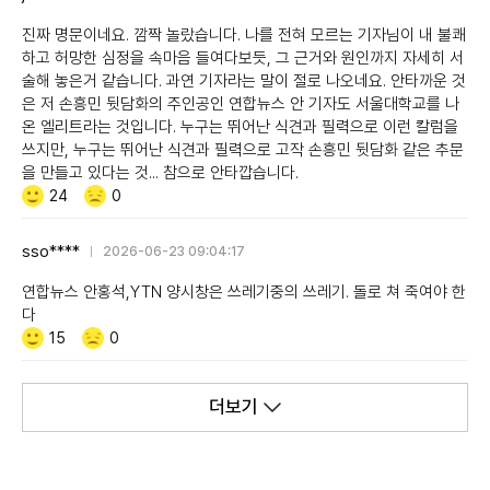
진짜 명문이네요. 깜짝 놀랐습니다. 나를 전혀 모르는 기자님이 내 불쾌
하고 허망한 심정을 속마음 들여다보듯, 그 근거와 원인까지 자세히 서
술해 놓은거 같습니다. 과연 기자라는 말이 절로 나오네요. 안타까운 것
은 저 손흥민 뒷담화의 주인공인 연합뉴스 안 기자도 서울대학교를 나
온 엘리트라는 것입니다. 누구는 뛰어난 식견과 필력으로 이런 칼럼을
쓰지만, 누구는 뛰어난 식견과 필력으로 고작 손흥민 뒷담화 같은 추문
을 만들고 있다는 것... 참으로 안타깝습니다.
Like/Dislike
공
비
24
0
감
공
감
sso****
2026-06-23 09:04:17
연합뉴스 안홍석,YTN 양시창은 쓰레기중의 쓰레기. 돌로 쳐 죽여야 한
다
Like/Dislike
공
비
15
0
감
공
감
더보기