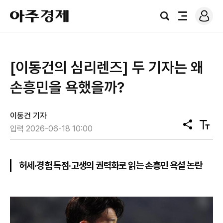
로
아
그
검
전
주
인
색
체
경
메
제
뉴
[이동건의 심리렌즈] 두 기자는 왜
손흥민을 욕했을까?
이동건 기자
공
텍
입력 2026-06-18 10:00
유
스
트
크
기
허세·경험 독점·고생의 권력화로 읽는 손흥민 욕설 논란