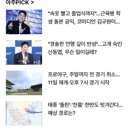
아주PICK >
"속옷 빨고 졸업식까지"…근육병 학
생 돌본 공익, 코미디언 김규원이었
다
"경솔한 언행 깊이 반성"…고개 숙인
신동엽, 무슨 일이길래?
프로야구, 주말까지 전 경기 취소…
11일 재개·오후 7시 경기 시작
태풍 '돌핀'·'찬홈' 한반도 빗겨간다…
예상 경로는?