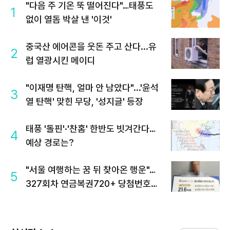
"다음 주 기온 뚝 떨어진다"…태풍도
1
없이 열돔 박살 낸 '이것'
중국산 에어콘을 웃돈 주고 산다...유
2
럽 열광시킨 메이디
"이재명 탄핵, 얼마 안 남았다"...'윤석
3
열 탄핵' 맞힌 무당, '성지글' 등장
태풍 '돌핀'·'찬홈' 한반도 빗겨간다…
4
예상 경로는?
"서울 여행하는 꿈 뒤 찾아온 행운"…
5
327회차 연금복권720+ 당첨번호조
회 주목