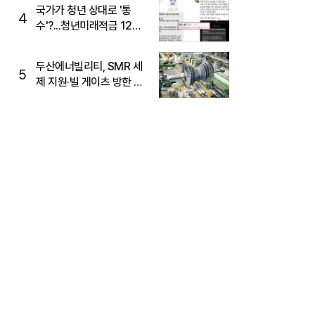
국가가 청년 상대로 '통
4
수'?...청년미래적금 12%
준다더니 "응, 오류야"
두산에너빌리티, SMR 세
5
제 지원·빌 게이츠 방한 기
대에 5%대 강세