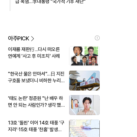
급 폭염…李대통령 "국가적 기후 재난"
아주PICK
이재룡 재판行…다시 떠오른
연예계 '사고 후 미조치' 사례
"한국산 물은 안마셔"…日 지진
구호품 보냈더니 비하한 누리
꾼
'태도 논란' 정준원 "난 배우 하
면 안 되는 사람인가? 생각 했
다"
13호 '돌핀' 이어 14호 태풍 '구
지라'·15호 태풍 '찬홈' 발생…
현재 위치와 이동경로는?