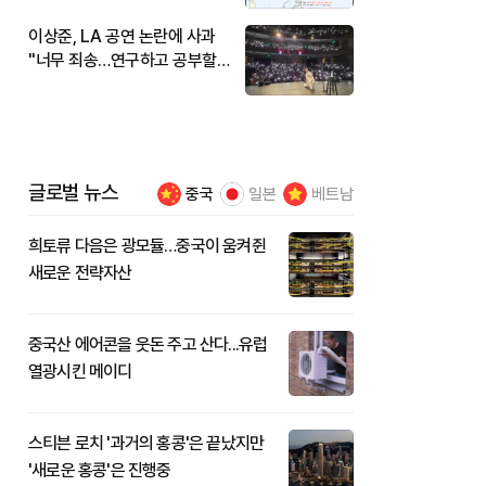
이상준, LA 공연 논란에 사과
"너무 죄송…연구하고 공부할
것"
글로벌 뉴스
중국
일본
베트남
희토류 다음은 광모듈…중국이 움켜쥔
새로운 전략자산
중국산 에어콘을 웃돈 주고 산다...유럽
열광시킨 메이디
스티븐 로치 '과거의 홍콩'은 끝났지만
'새로운 홍콩'은 진행중