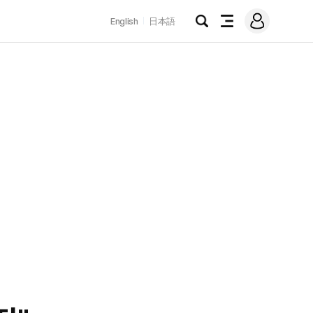
로
English
日本語
그
검
전
인
색
체
메
뉴