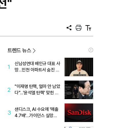
전"
공
프
텍
유
린
스
트
트
크
기
트렌드 뉴스
신남성연대 배인규 대표 사
1
망…인천 아파트서 숨진 채
발견
"이재명 탄핵, 얼마 안 남았
2
다"...'윤석열 탄핵' 맞힌 무
당, '성지글' 등장
샌디스크, AI 수요에 '매출
3
4.7배'…가이던스 실망에
'주가는 하락'