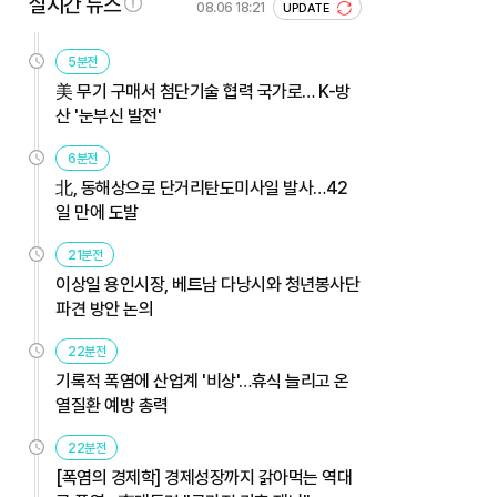
실시간 뉴스
08.06 18:21
UPDATE
5분전
美 무기 구매서 첨단기술 협력 국가로… K-방
산 '눈부신 발전'
6분전
北, 동해상으로 단거리탄도미사일 발사…42
일 만에 도발
21분전
이상일 용인시장, 베트남 다낭시와 청년봉사단
파견 방안 논의
22분전
기록적 폭염에 산업계 '비상'…휴식 늘리고 온
열질환 예방 총력
22분전
[폭염의 경제학] 경제성장까지 갉아먹는 역대