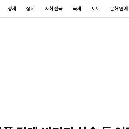
경제
정치
사회·전국
국제
포토
문화·연예