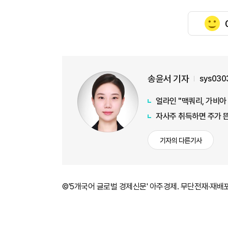
송윤서 기자
sys030
얼라인 "맥쿼리, 가비아
자사주 취득하면 주가 뜬
기자의 다른기사
©'5개국어 글로벌 경제신문' 아주경제. 무단전재·재배