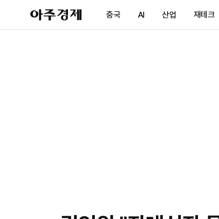
아
중국
AI
산업
재테크
주
경
제