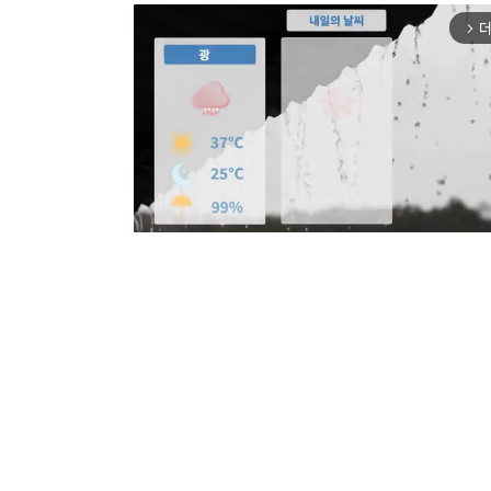
더
arrow_forward_ios
Mut