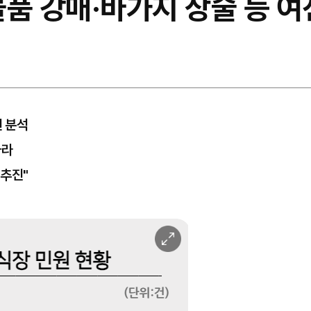
품 강매·바가지 상술 등 여
건 분석
따라
 추진"
이
미
지
확