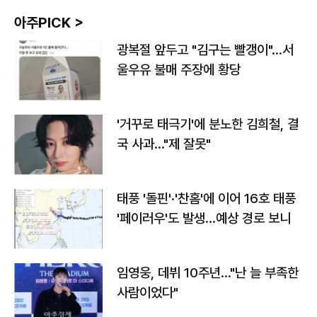
아주PICK >
광복절 앞두고 "김구는 빨갱이"…서
울우유 불매 주장에 황당
'거꾸로 태극기'에 분노한 김희철, 결
국 사과…"제 잘못"
태풍 '돌핀'·'찬홈'에 이어 16호 태풍
'페이러우'도 발생…예상 경로 보니
임영웅, 데뷔 10주년…"난 늘 부족한
사람이었다"