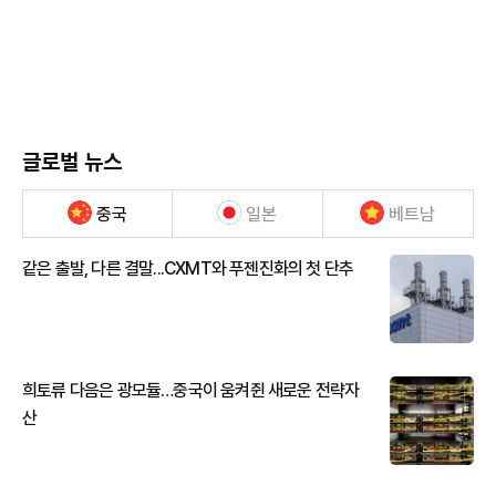
글로벌 뉴스
중국
일본
베트남
같은 출발, 다른 결말...CXMT와 푸젠진화의 첫 단추
희토류 다음은 광모듈…중국이 움켜쥔 새로운 전략자
산