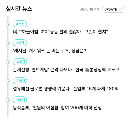
실시간 뉴스
08.10 18:40
UPDATE
4분전
與 "'하늘이법' 여야 공동 발의 괜찮아…그것이 협치"
9분전
'캐시딜' 캐시워크 돈 버는 퀴즈, 정답은?
14분전
관세전쟁 '엔드게임' 윤곽 나오나…한국 新통상정책 교두보 활
용해야
17분전
섬유패션 글로벌 경쟁력 키운다…산업부 15개 과제 180억 지
원
18분전
농식품부, '천원의 아침밥' 참여 200개 대학 선정