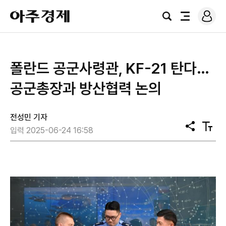
로
아
그
검
전
주
인
색
체
경
메
제
뉴
폴란드 공군사령관, KF-21 탄다…
공군총장과 방산협력 논의
전성민 기자
공
텍
입력 2025-06-24 16:58
유
스
트
크
기