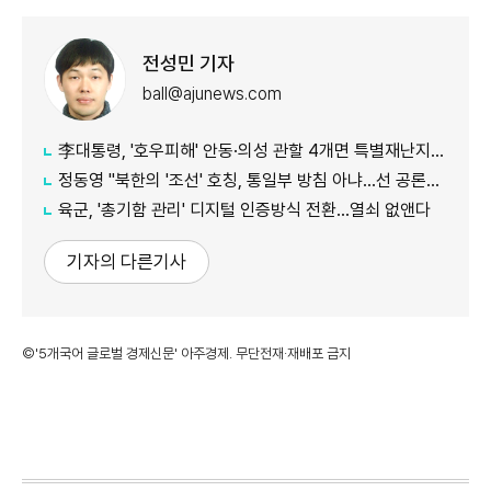
전성민 기자
ball@ajunews.com
李대통령, '호우피해' 안동·의성 관할 4개면 특별재난지역 선포
정동영 "북한의 '조선' 호칭, 통일부 방침 아냐...선 공론화 먼저"
육군, '총기함 관리' 디지털 인증방식 전환…열쇠 없앤다
기자의 다른기사
©'5개국어 글로벌 경제신문' 아주경제. 무단전재·재배포 금지