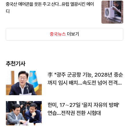
중국산 에어콘을 웃돈 주고 산다...유럽 열광시킨 메이
디
중국뉴스
더보기
추천기사
李 "광주 군공항 기능, 2028년 중순
까지 임시 배치…속도전 넘어 전격
전"
한미, 17∼27일 '을지 자유의 방패'
연습…전작권 전환 시험대