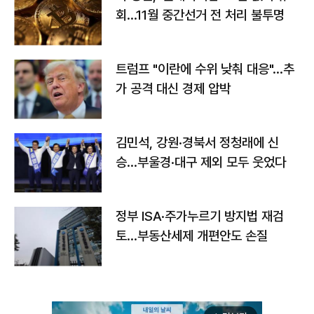
회…11월 중간선거 전 처리 불투명
트럼프 "이란에 수위 낮춰 대응"…추
가 공격 대신 경제 압박
김민석, 강원·경북서 정청래에 신
승…부울경·대구 제외 모두 웃었다
정부 ISA·주가누르기 방지법 재검
토…부동산세제 개편안도 손질