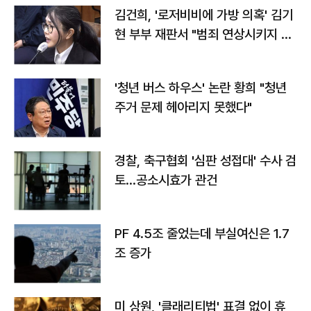
김건희, '로저비비에 가방 의혹' 김기
현 부부 재판서 "범죄 연상시키지 말
라"
'청년 버스 하우스' 논란 황희 "청년
주거 문제 헤아리지 못했다"
경찰, 축구협회 '심판 성접대' 수사 검
토…공소시효가 관건
PF 4.5조 줄었는데 부실여신은 1.7
조 증가
미 상원, '클래리티법' 표결 없이 휴