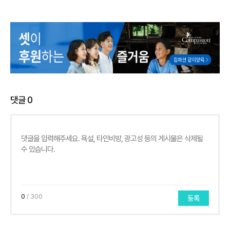
댓글
0
0
/ 300
등록