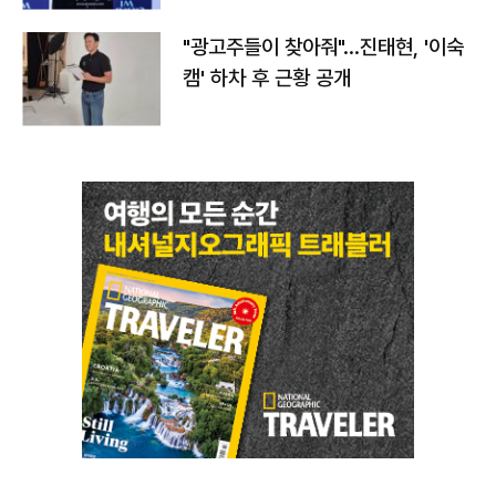
"광고주들이 찾아줘"…진태현, '이숙
캠' 하차 후 근황 공개