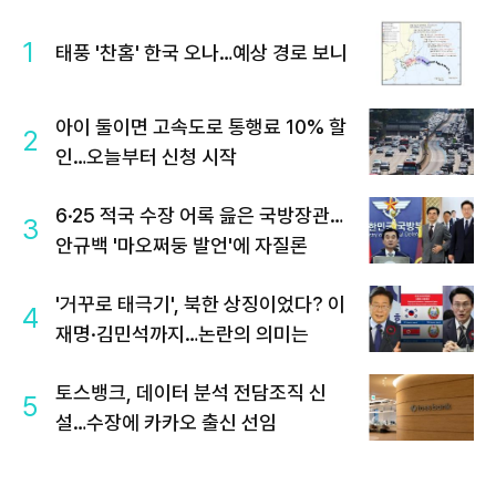
1
태풍 '찬홈' 한국 오나…예상 경로 보니
아이 둘이면 고속도로 통행료 10% 할
2
인…오늘부터 신청 시작
6·25 적국 수장 어록 읊은 국방장관…
3
안규백 '마오쩌둥 발언'에 자질론
'거꾸로 태극기', 북한 상징이었다? 이
4
재명·김민석까지…논란의 의미는
토스뱅크, 데이터 분석 전담조직 신
5
설…수장에 카카오 출신 선임