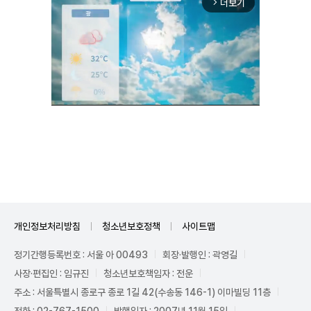
더보기
arrow_forward_ios
Unmute
개인정보처리방침
청소년보호정책
사이트맵
정기간행등록번호 : 서울 아 00493
회장·발행인 : 곽영길
사장·편집인 : 임규진
청소년보호책임자 : 전운
주소 : 서울특별시 종로구 종로 1길 42(수송동 146-1) 이마빌딩 11층
전화 : 02-767-1500
발행일자 : 2007년 11월 15일