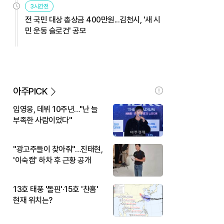
3시간전
전 국민 대상 총상금 400만원...김천시, '새 시
민 운동 슬로건' 공모
아주PICK
임영웅, 데뷔 10주년…"난 늘
부족한 사람이었다"
"광고주들이 찾아줘"…진태현,
'이숙캠' 하차 후 근황 공개
13호 태풍 '돌핀'·15호 '찬홈'
현재 위치는?