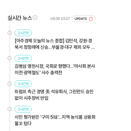
실시간 뉴스
08.09 23:27
UPDATE
2시간전
[아주경제 오늘의 뉴스 종합] 김민석, 강원·경
북서 정청래에 신승…부울경·대구 제외 모두 웃
었다 外
2시간전
김병삼 영천시장, 국회로 향했다…'마사회 본사
이전·광역철도' 사수 총력전
2시간전
트럼프 측근 경영 美 석유회사, 그린란드 승인
없이 시추장비 반입
2시간전
시민 평가받은 '구미 5味'…지역 농식품 상용화
물꼬 텄다