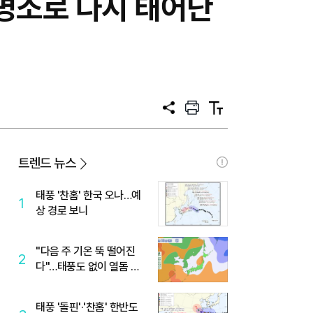
 명소로 다시 태어난
공
프
텍
유
린
스
트
트
크
기
트렌드 뉴스
태풍 '찬홈' 한국 오나…예
1
상 경로 보니
"다음 주 기온 뚝 떨어진
2
다"…태풍도 없이 열돔 박
살 낸 '이것'
태풍 '돌핀'·'찬홈' 한반도