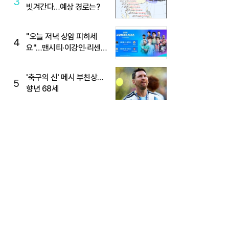
3
빗겨간다…예상 경로는?
"오늘 저녁 상암 피하세
4
요"…맨시티·이강인·리센느
뜬다, 6호선 혼잡 예상
'축구의 신' 메시 부친상…
5
향년 68세