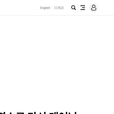
로
English
日本語
그
검
전
인
색
체
메
뉴