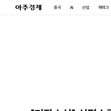
아
중국
AI
산업
재테크
주
경
제