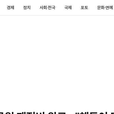
경제
정치
사회·전국
국제
포토
문화·연예