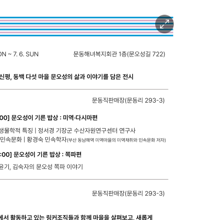
이
미
지
확
대