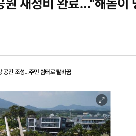
원 재정비 완료..."해돋이
망 공간 조성...주민 쉼터로 탈바꿈
이
미
지
확
대