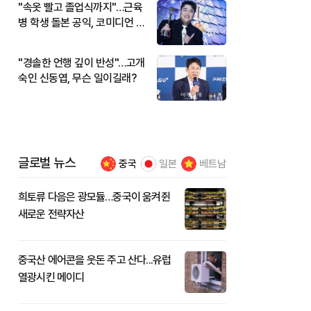
"속옷 빨고 졸업식까지"…근육
병 학생 돌본 공익, 코미디언 김
규원이었다
"경솔한 언행 깊이 반성"…고개
숙인 신동엽, 무슨 일이길래?
글로벌 뉴스
중국
일본
베트남
희토류 다음은 광모듈…중국이 움켜쥔
새로운 전략자산
중국산 에어콘을 웃돈 주고 산다...유럽
열광시킨 메이디