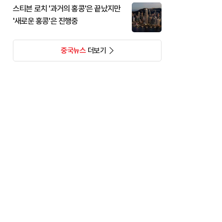
스티븐 로치 '과거의 홍콩'은 끝났지만
'새로운 홍콩'은 진행중
중국뉴스
더보기