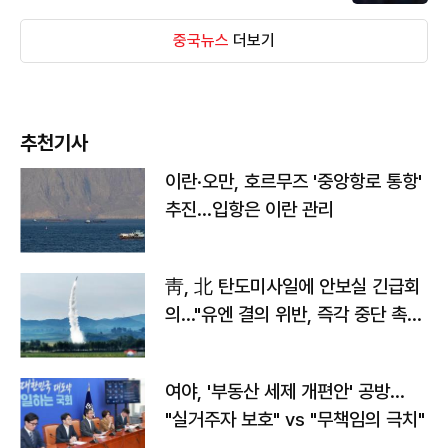
중국뉴스
더보기
추천기사
이란·오만, 호르무즈 '중앙항로 통항'
추진…입항은 이란 관리
靑, 北 탄도미사일에 안보실 긴급회
의…"유엔 결의 위반, 즉각 중단 촉
구"
여야, '부동산 세제 개편안' 공방…
"실거주자 보호" vs "무책임의 극치"