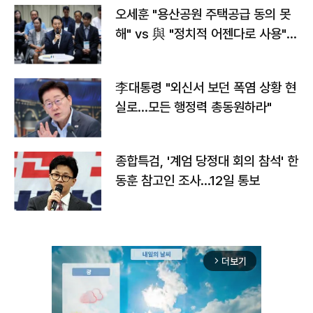
오세훈 "용산공원 주택공급 동의 못
해" vs 與 "정치적 어젠다로 사용"
맞불
李대통령 "외신서 보던 폭염 상황 현
실로…모든 행정력 총동원하라"
종합특검, '계엄 당정대 회의 참석' 한
동훈 참고인 조사...12일 통보
더보기
arrow_forward_ios