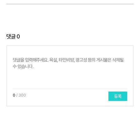
댓글
0
0
/ 300
등록