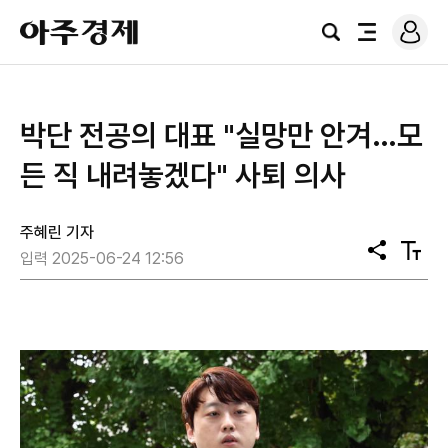
로
아
그
검
전
주
인
색
체
경
메
제
뉴
박단 전공의 대표 "실망만 안겨…모
든 직 내려놓겠다" 사퇴 의사
주혜린 기자
공
텍
입력 2025-06-24 12:56
유
스
트
크
기