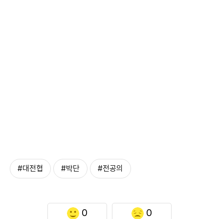
#대전협
#박단
#전공의
0
0