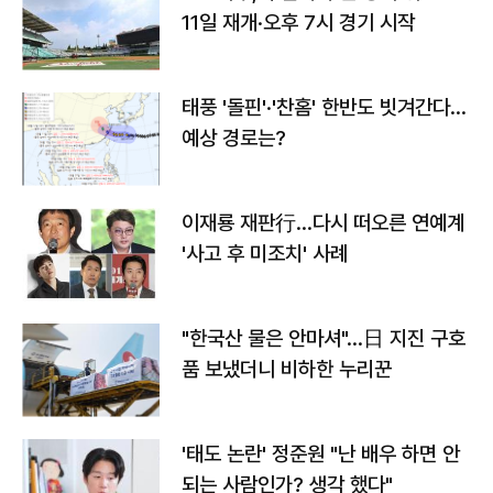
11일 재개·오후 7시 경기 시작
태풍 '돌핀'·'찬홈' 한반도 빗겨간다…
예상 경로는?
이재룡 재판行…다시 떠오른 연예계
'사고 후 미조치' 사례
"한국산 물은 안마셔"…日 지진 구호
품 보냈더니 비하한 누리꾼
'태도 논란' 정준원 "난 배우 하면 안
되는 사람인가? 생각 했다"