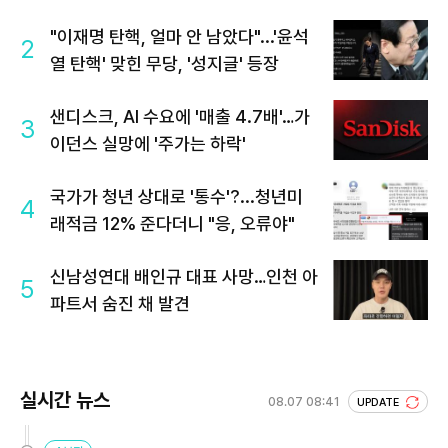
"이재명 탄핵, 얼마 안 남았다"...'윤석
2
열 탄핵' 맞힌 무당, '성지글' 등장
샌디스크, AI 수요에 '매출 4.7배'…가
3
이던스 실망에 '주가는 하락'
국가가 청년 상대로 '통수'?...청년미
4
래적금 12% 준다더니 "응, 오류야"
신남성연대 배인규 대표 사망…인천 아
5
파트서 숨진 채 발견
실시간 뉴스
08.07 08:41
UPDATE