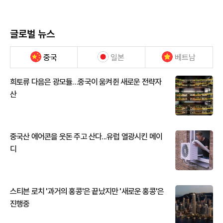
글로벌 뉴스
중국
일본
베트남
희토류 다음은 광모듈…중국이 움켜쥔 새로운 전략자
산
중국산 에어콘을 웃돈 주고 산다...유럽 열광시킨 메이
디
스티븐 로치 '과거의 홍콩'은 끝났지만 '새로운 홍콩'은
진행중