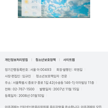
Unmute
개인정보처리방침
청소년보호정책
사이트맵
정기간행등록번호 : 서울 아 00493
회장·발행인 : 곽영길
사장·편집인 : 임규진
청소년보호책임자 : 전운
주소 : 서울특별시 종로구 종로 1길 42(수송동 146-1) 이마빌딩 11층
전화 : 02-767-1500
발행일자 : 2007년 11월 15일
등록일자 : 2008년 01월10일
아주경제는 인터넷신문윤리위원회 윤리강령을 준수합니다. 아주경제의 모든