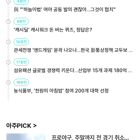
4분전
與 "'하늘이법' 여야 공동 발의 괜찮아…그것이 협치"
9분전
'캐시딜' 캐시워크 돈 버는 퀴즈, 정답은?
14분전
관세전쟁 '엔드게임' 윤곽 나오나…한국 新통상정책 교두보 활
용해야
17분전
섬유패션 글로벌 경쟁력 키운다…산업부 15개 과제 180억 지
원
18분전
농식품부, '천원의 아침밥' 참여 200개 대학 선정
아주PICK >
프로야구, 주말까지 전 경기 취소…