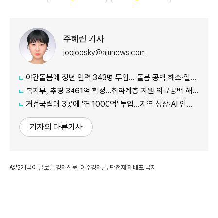
주혜린 기자
joojoosky@ajunews.com
야간돌봄에 청년 인력 343명 투입… 돌봄 공백 해소·일자리 확대 추진
복지부, 추경 3461억 확정…취약계층 지원·의료공백 해소 강화
거점국립대 3곳에 '연 1000억' 투입…지역 성장·AI 인재 거점 육성
기자의 다른기사
©'5개국어 글로벌 경제신문' 아주경제. 무단전재·재배포 금지