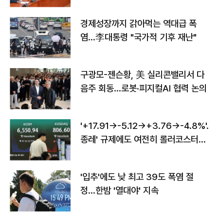
경제성장까지 갉아먹는 역대급 폭
염…李대통령 "국가적 기후 재난"
구광모-젠슨황, 美 실리콘밸리서 다
음주 회동…로봇·피지컬AI 협력 논의
'+17.91→-5.12→+3.76→-4.8%'…'
종레' 규제에도 여전히 롤러코스터
타는 코스피
'입추'에도 낮 최고 39도 폭염 절
정…한밤 '열대야' 지속