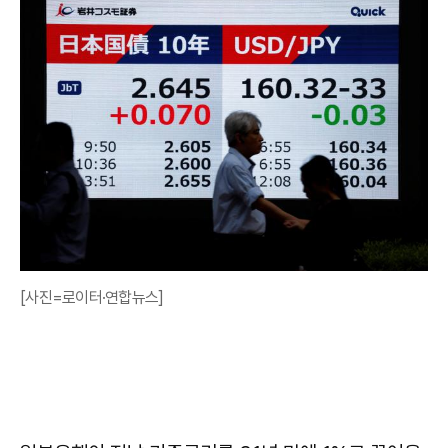
[사진=로이터·연합뉴스]