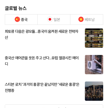
글로벌 뉴스
중국
일본
베트남
희토류 다음은 광모듈…중국이 움켜쥔 새로운 전략자
산
중국산 에어콘을 웃돈 주고 산다...유럽 열광시킨 메이
디
스티븐 로치 '과거의 홍콩'은 끝났지만 '새로운 홍콩'은
진행중