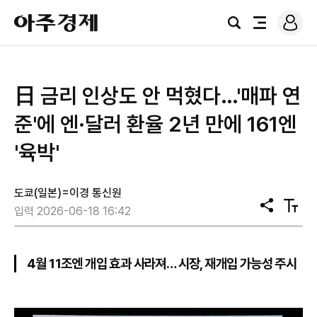
로
아
그
검
전
주
인
색
체
경
메
제
뉴
日 금리 인상도 안 먹혔다…'매파 연
준'에 엔·달러 환율 2년 만에 161엔
'육박'
도쿄(일본)=이경 통신원
공
텍
입력 2026-06-18 16:42
유
스
트
크
기
4월 11조엔 개입 효과 사라져… 시장, 재개입 가능성 주시