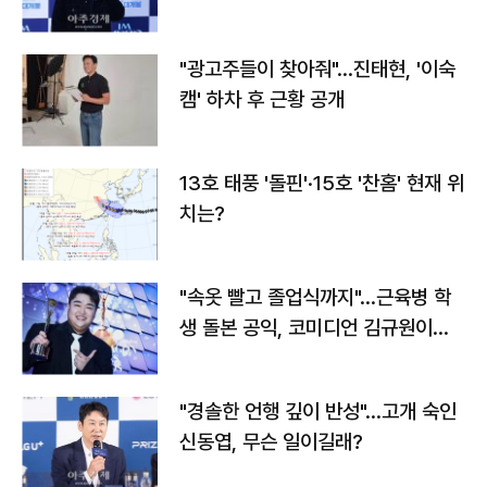
"광고주들이 찾아줘"…진태현, '이숙
캠' 하차 후 근황 공개
13호 태풍 '돌핀'·15호 '찬홈' 현재 위
치는?
"속옷 빨고 졸업식까지"…근육병 학
생 돌본 공익, 코미디언 김규원이었
다
"경솔한 언행 깊이 반성"…고개 숙인
신동엽, 무슨 일이길래?