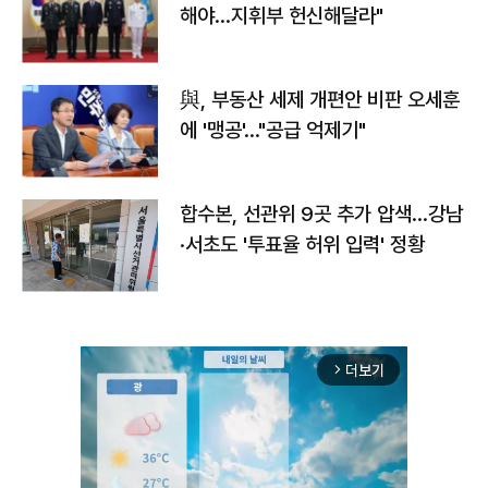
해야…지휘부 헌신해달라"
與, 부동산 세제 개편안 비판 오세훈
에 '맹공'…"공급 억제기"
합수본, 선관위 9곳 추가 압색…강남
·서초도 '투표율 허위 입력' 정황
더보기
arrow_forward_ios