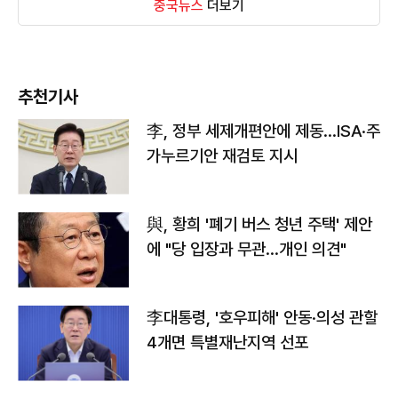
중국뉴스
더보기
추천기사
李, 정부 세제개편안에 제동…ISA·주
가누르기안 재검토 지시
與, 황희 '폐기 버스 청년 주택' 제안
에 "당 입장과 무관…개인 의견"
李대통령, '호우피해' 안동·의성 관할
4개면 특별재난지역 선포