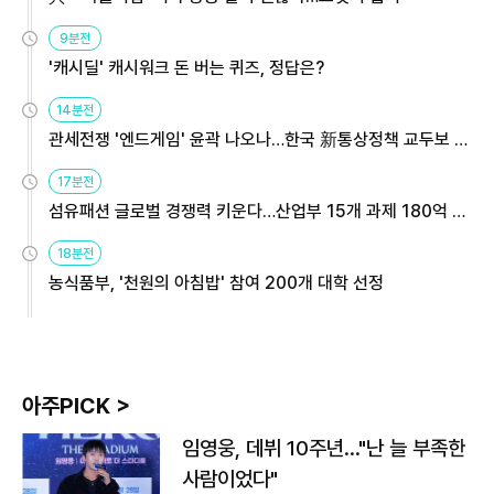
9분전
'캐시딜' 캐시워크 돈 버는 퀴즈, 정답은?
14분전
관세전쟁 '엔드게임' 윤곽 나오나…한국 新통상정책 교두보 활
용해야
17분전
섬유패션 글로벌 경쟁력 키운다…산업부 15개 과제 180억 지
원
18분전
농식품부, '천원의 아침밥' 참여 200개 대학 선정
아주PICK >
임영웅, 데뷔 10주년…"난 늘 부족한
사람이었다"