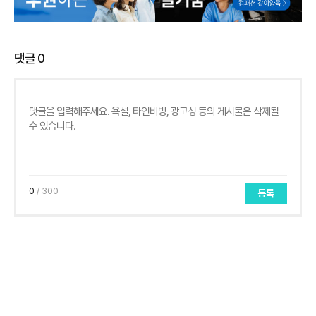
댓글
0
0
/ 300
등록