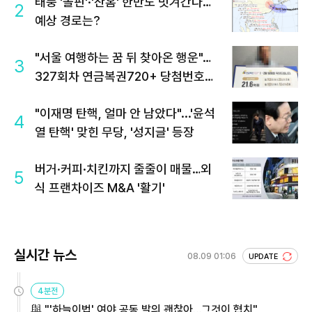
태풍 '돌핀'·'찬홈' 한반도 빗겨간다…
2
예상 경로는?
"서울 여행하는 꿈 뒤 찾아온 행운"…
3
327회차 연금복권720+ 당첨번호조
회 주목
"이재명 탄핵, 얼마 안 남았다"...'윤석
4
열 탄핵' 맞힌 무당, '성지글' 등장
버거·커피·치킨까지 줄줄이 매물…외
5
식 프랜차이즈 M&A '활기'
실시간 뉴스
08.09 01:06
UPDATE
4분전
與 "'하늘이법' 여야 공동 발의 괜찮아…그것이 협치"