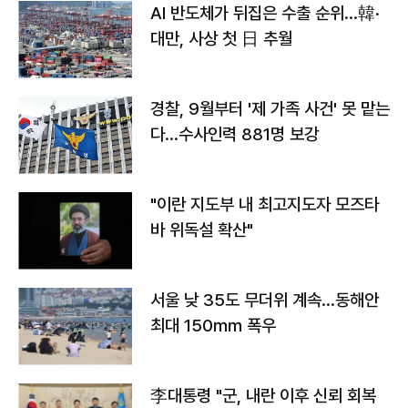
AI 반도체가 뒤집은 수출 순위…韓·
대만, 사상 첫 日 추월
경찰, 9월부터 '제 가족 사건' 못 맡는
다…수사인력 881명 보강
"이란 지도부 내 최고지도자 모즈타
바 위독설 확산"
서울 낮 35도 무더위 계속…동해안
최대 150㎜ 폭우
李대통령 "군, 내란 이후 신뢰 회복