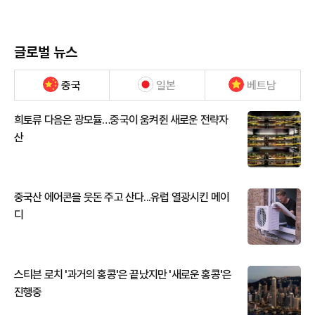
글로벌 뉴스
중국
일본
베트남
희토류 다음은 광모듈…중국이 움켜쥔 새로운 전략자
산
중국산 에어콘을 웃돈 주고 산다...유럽 열광시킨 메이
디
스티븐 로치 '과거의 홍콩'은 끝났지만 '새로운 홍콩'은
진행중