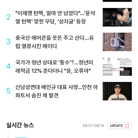
"이재명 탄핵, 얼마 안 남았다"...'윤석
2
열 탄핵' 맞힌 무당, '성지글' 등장
중국산 에어콘을 웃돈 주고 산다...유
3
럽 열광시킨 메이디
국가가 청년 상대로 '통수'?...청년미
4
래적금 12% 준다더니 "응, 오류야"
신남성연대 배인규 대표 사망…인천 아
5
파트서 숨진 채 발견
실시간 뉴스
08.07 06:14
UPDATE