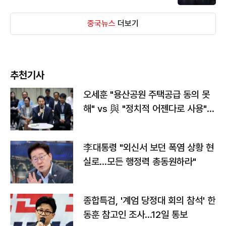
중국뉴스
더보기
추천기사
오세훈 "용산공원 주택공급 동의 못
해" vs 與 "정치적 어젠다로 사용"
맞불
李대통령 "외신서 보던 폭염 상황 현
실로…모든 행정력 총동원하라"
종합특검, '계엄 당정대 회의 참석' 한
동훈 참고인 조사...12일 통보