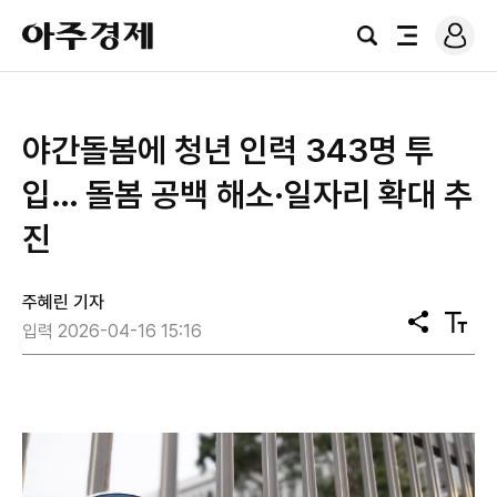
로
아
그
검
전
주
인
색
체
경
메
제
뉴
야간돌봄에 청년 인력 343명 투
입… 돌봄 공백 해소·일자리 확대 추
진
주혜린 기자
공
텍
입력 2026-04-16 15:16
유
스
트
크
기