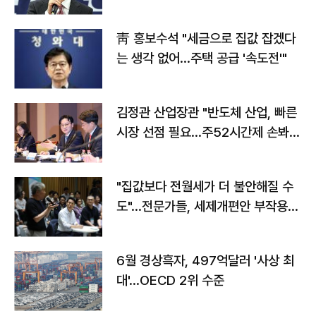
靑 홍보수석 "세금으로 집값 잡겠다
는 생각 없어…주택 공급 '속도전'"
김정관 산업장관 "반도체 산업, 빠른
시장 선점 필요…주52시간제 손봐
야"
"집값보다 전월세가 더 불안해질 수
도"…전문가들, 세제개편안 부작용
우려
6월 경상흑자, 497억달러 '사상 최
대'…OECD 2위 수준