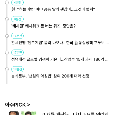
4분전
與 "'하늘이법' 여야 공동 발의 괜찮아…그것이 협치"
9분전
'캐시딜' 캐시워크 돈 버는 퀴즈, 정답은?
14분전
관세전쟁 '엔드게임' 윤곽 나오나…한국 新통상정책 교두보 활
용해야
17분전
섬유패션 글로벌 경쟁력 키운다…산업부 15개 과제 180억 지
원
18분전
농식품부, '천원의 아침밥' 참여 200개 대학 선정
아주PICK >
이재룡 재판行…다시 떠오른 연예계