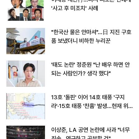
'사고 후 미조치' 사례
"한국산 물은 안마셔"…日 지진 구호
품 보냈더니 비하한 누리꾼
'태도 논란' 정준원 "난 배우 하면 안
되는 사람인가? 생각 했다"
13호 '돌핀' 이어 14호 태풍 '구지
라'·15호 태풍 '찬홈' 발생…현재 위
치와 이동경로는?
이상준, LA 공연 논란에 사과 "너무
죄송…연구하고 공부할 것"