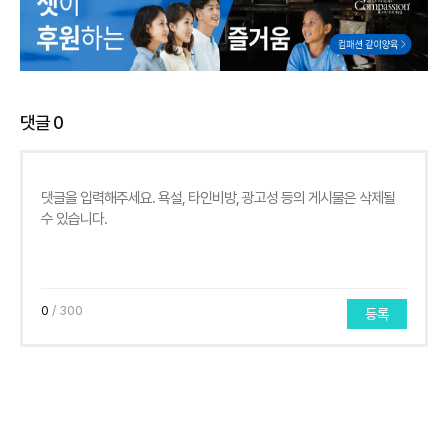
댓글
0
0
/ 300
등록