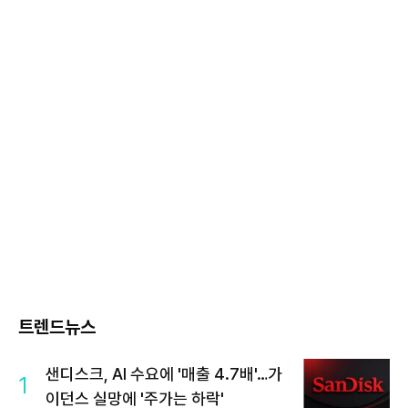
트렌드뉴스
샌디스크, AI 수요에 '매출 4.7배'…가
1
이던스 실망에 '주가는 하락'