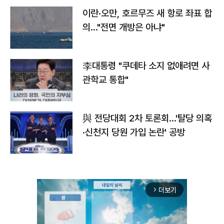
이란·오만, 호르무즈 새 항로 좌표 합
의…"전면 개방은 아냐"
李대통령 "쿠데타 소지 없애려면 사
관학교 통합"
與 전당대회 2차 토론회…'탈당 의혹
·신천지 당원 가입 논란' 공방
더보기
arrow_forward_ios