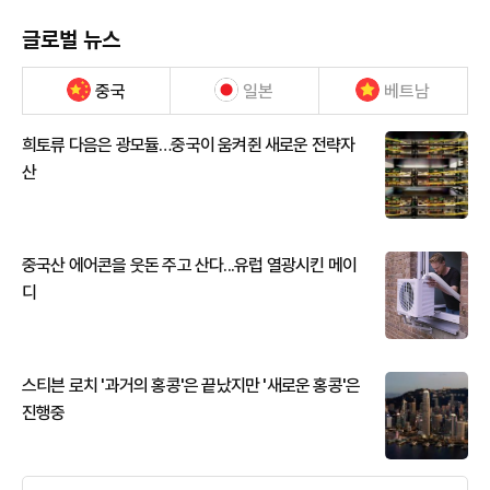
글로벌 뉴스
중국
일본
베트남
희토류 다음은 광모듈…중국이 움켜쥔 새로운 전략자
산
중국산 에어콘을 웃돈 주고 산다...유럽 열광시킨 메이
디
스티븐 로치 '과거의 홍콩'은 끝났지만 '새로운 홍콩'은
진행중