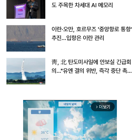
도 주목한 차세대 AI 메모리
이란·오만, 호르무즈 '중앙항로 통항'
추진…입항은 이란 관리
靑, 北 탄도미사일에 안보실 긴급회
의…"유엔 결의 위반, 즉각 중단 촉
구"
더보기
arrow_forward_ios