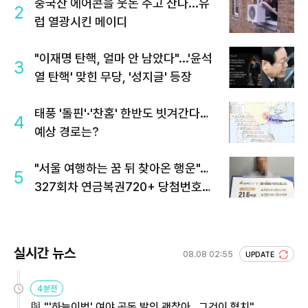
중국산 에어콘을 웃돈 주고 산다...유
2
럽 열광시킨 메이디
"이재명 탄핵, 얼마 안 남았다"...'윤석
3
열 탄핵' 맞힌 무당, '성지글' 등장
태풍 '돌핀'·'찬홈' 한반도 빗겨간다…
4
예상 경로는?
"서울 여행하는 꿈 뒤 찾아온 행운"…
5
327회차 연금복권720+ 당첨번호조
회 주목
실시간 뉴스
08.08 02:55
UPDATE
4분전
與 "'하늘이법' 여야 공동 발의 괜찮아…그것이 협치"