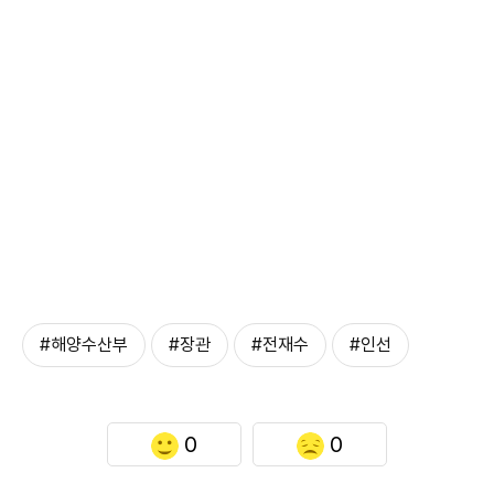
#해양수산부
#장관
#전재수
#인선
0
0