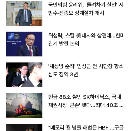
국민의힘 윤리위, '돌려차기 실언' 서
범수·진종오 징계절차 개시
위성락, 스틸 美대사와 상견례…한미
관계 발전 논의
'채상병 순직' 임성근 전 사단장 항소
심도 징역 3년
현금 88조 쌓인 SK하이닉스, 국내
채권시장 '큰손' 됐다…최대 40조 투
자
"메모리 월 넘을 해법은 HBF"…구글