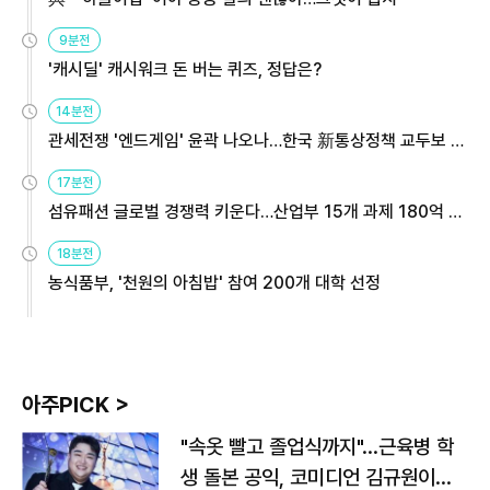
9분전
'캐시딜' 캐시워크 돈 버는 퀴즈, 정답은?
14분전
관세전쟁 '엔드게임' 윤곽 나오나…한국 新통상정책 교두보 활
용해야
17분전
섬유패션 글로벌 경쟁력 키운다…산업부 15개 과제 180억 지
원
18분전
농식품부, '천원의 아침밥' 참여 200개 대학 선정
아주PICK >
"속옷 빨고 졸업식까지"…근육병 학
생 돌본 공익, 코미디언 김규원이었