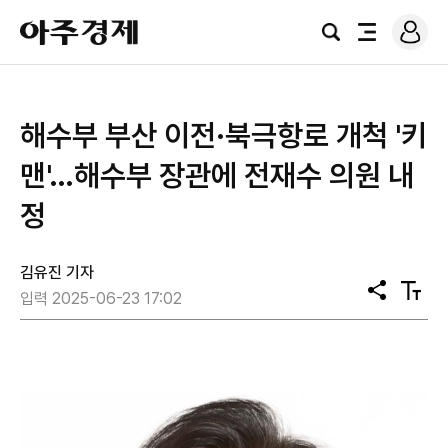
로
아
그
검
전
주
인
색
체
경
메
제
뉴
해수부 부산 이전·북극항로 개척 '키
맨'…해수부 장관에 전재수 의원 내
정
김유진 기자
공
텍
입력 2025-06-23 17:02
유
스
트
크
기