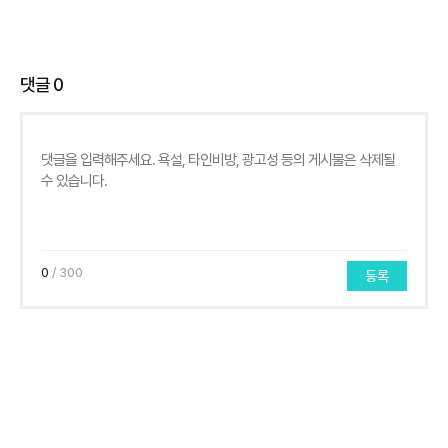
댓글
0
0
/ 300
등록