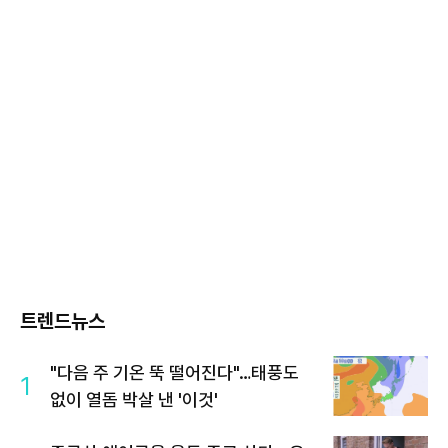
트렌드뉴스
"다음 주 기온 뚝 떨어진다"…태풍도
1
없이 열돔 박살 낸 '이것'