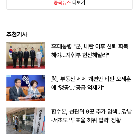
중국뉴스
더보기
추천기사
李대통령 "군, 내란 이후 신뢰 회복
해야…지휘부 헌신해달라"
與, 부동산 세제 개편안 비판 오세훈
에 '맹공'…"공급 억제기"
합수본, 선관위 9곳 추가 압색…강남
·서초도 '투표율 허위 입력' 정황