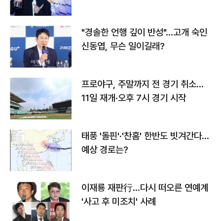
다
"경솔한 언행 깊이 반성"…고개 숙인
신동엽, 무슨 일이길래?
프로야구, 주말까지 전 경기 취소…
11일 재개·오후 7시 경기 시작
태풍 '돌핀'·'찬홈' 한반도 빗겨간다…
예상 경로는?
이재룡 재판行…다시 떠오른 연예계
'사고 후 미조치' 사례