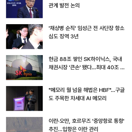
관계 발전 논의
'채상병 순직' 임성근 전 사단장 항소
심도 징역 3년
현금 88조 쌓인 SK하이닉스, 국내
채권시장 '큰손' 됐다…최대 40조 투
자
"메모리 월 넘을 해법은 HBF"…구글
도 주목한 차세대 AI 메모리
이란·오만, 호르무즈 '중앙항로 통항'
추진…입항은 이란 관리