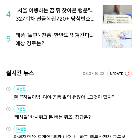
"서울 여행하는 꿈 뒤 찾아온 행운"…
4
327회차 연금복권720+ 당첨번호조
회 주목
태풍 '돌핀'·'찬홈' 한반도 빗겨간다…
5
예상 경로는?
실시간 뉴스
08.07 16:22
UPDATE
4분전
與 "'하늘이법' 여야 공동 발의 괜찮아…그것이 협치"
9분전
'캐시딜' 캐시워크 돈 버는 퀴즈, 정답은?
14분전
관세전쟁 '엔드게임' 윤곽 나오나…한국 新통상정책 교두보 활