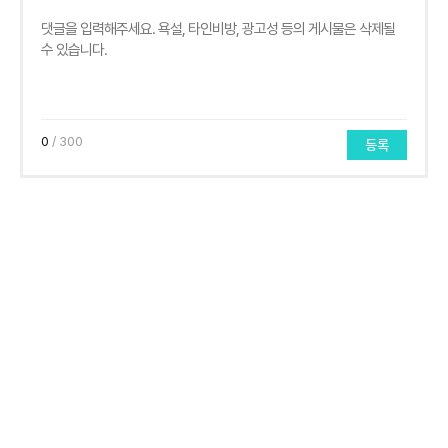
0
/ 300
등록