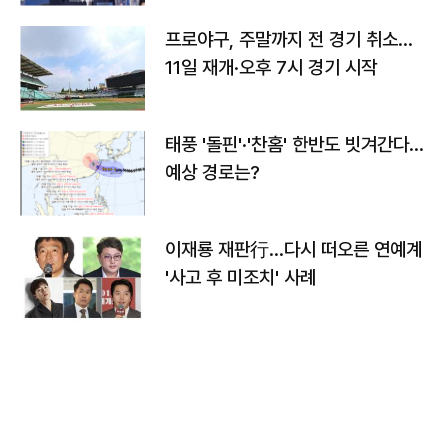
프로야구, 주말까지 전 경기 취소…
11일 재개·오후 7시 경기 시작
태풍 '돌핀'·'찬홈' 한반도 빗겨간다…
예상 경로는?
이재룡 재판行…다시 떠오른 연예계
'사고 후 미조치' 사례