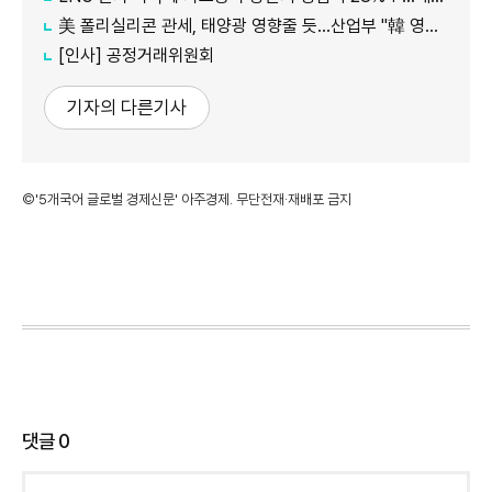
美 폴리실리콘 관세, 태양광 영향줄 듯…산업부 "韓 영향 최소화 협의"
[인사] 공정거래위원회
기자의 다른기사
©'5개국어 글로벌 경제신문' 아주경제. 무단전재·재배포 금지
댓글
0