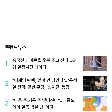
트렌드뉴스
중국산 에어콘을 웃돈 주고 산다...유
1
럽 열광시킨 메이디
"이재명 탄핵, 얼마 안 남았다"...'윤석
2
열 탄핵' 맞힌 무당, '성지글' 등장
"다음 주 기온 뚝 떨어진다"…태풍도
3
없이 열돔 박살 낸 '이것'