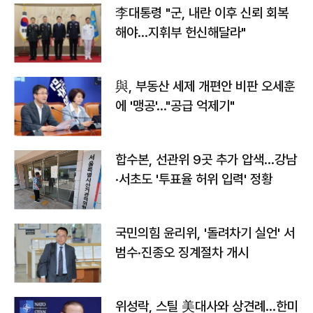
李대통령 "군, 내란 이후 신뢰 회복
해야…지휘부 헌신해달라"
與, 부동산 세제 개편안 비판 오세훈
에 '맹공'…"공급 억제기"
합수본, 선관위 9곳 추가 압색…강남
·서초도 '투표율 허위 입력' 정황
국민의힘 윤리위, '돌려차기 실언' 서
범수·진종오 징계절차 개시
위성락, 스틸 美대사와 상견례…한미