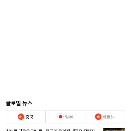
글로벌 뉴스
중국
일본
베트남