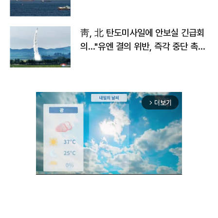
靑, 北 탄도미사일에 안보실 긴급회
의…"유엔 결의 위반, 즉각 중단 촉
구"
더보기
arrow_forward_ios
Unmute