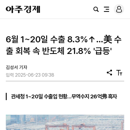
로
아
그
검
전
주
인
색
체
경
메
제
뉴
6월 1~20일 수출 8.3%↑…美 수
출 회복 속 반도체 21.8% '급등'
김성서 기자
공
텍
입력 2025-06-23 09:38
유
스
트
크
기
관세청 1~20일 수출입 현황…무역수지 26억弗 흑자