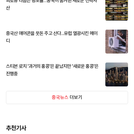
희토류 다음은 광모듈…중국이 움켜쥔 새로운 전략자
산
중국산 에어콘을 웃돈 주고 산다...유럽 열광시킨 메이
디
스티븐 로치 '과거의 홍콩'은 끝났지만 '새로운 홍콩'은
진행중
중국뉴스
더보기
추천기사