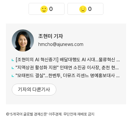
0
0
조현미 기자
hmcho@ajunews.com
[조현미의 AI 혁신중기] 배달대행도 AI 시대…물류혁신 선도하는 부릉
"지역상권 활성화 지원" 인태연 소진공 이사장, 춘천 현장방문
"모태펀드 결실"…한벤투, 더뮤즈 리센느 명예홍보대사 임명
기자의 다른기사
©'5개국어 글로벌 경제신문' 아주경제. 무단전재·재배포 금지