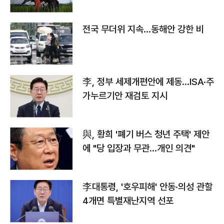
전국 무더위 지속…동해안 강한 비
李, 정부 세제개편안에 제동…ISA·주
가누르기안 재검토 지시
與, 황희 '폐기 버스 청년 주택' 제안
에 "당 입장과 무관…개인 의견"
李대통령, '호우피해' 안동·의성 관할
4개면 특별재난지역 선포