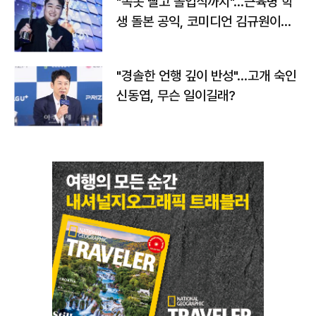
"속옷 빨고 졸업식까지"…근육병 학
생 돌본 공익, 코미디언 김규원이었
다
"경솔한 언행 깊이 반성"…고개 숙인
신동엽, 무슨 일이길래?