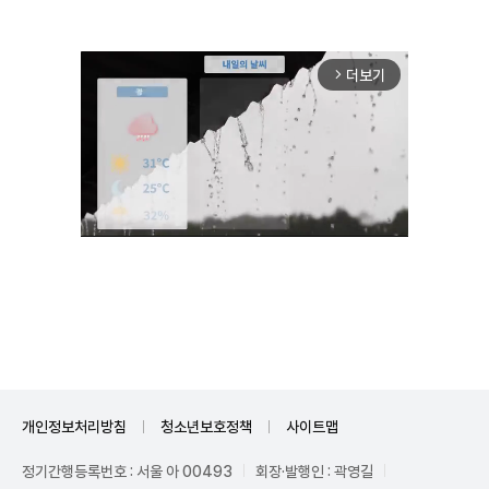
더보기
arrow_forward_ios
Unmute
개인정보처리방침
청소년보호정책
사이트맵
정기간행등록번호 : 서울 아 00493
회장·발행인 : 곽영길