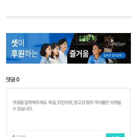
댓글
0
0
/ 300