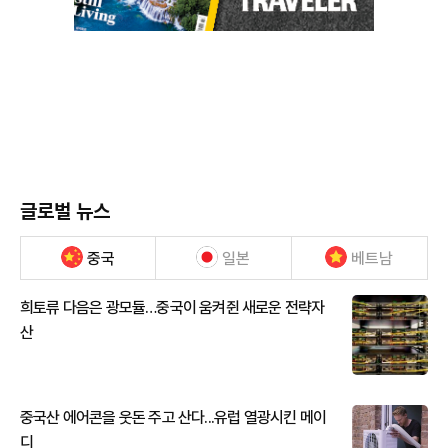
글로벌 뉴스
중국
일본
베트남
희토류 다음은 광모듈…중국이 움켜쥔 새로운 전략자
산
중국산 에어콘을 웃돈 주고 산다...유럽 열광시킨 메이
디