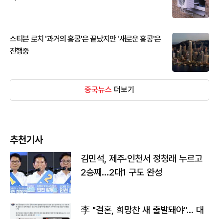
스티븐 로치 '과거의 홍콩'은 끝났지만 '새로운 홍콩'은
진행중
중국뉴스
더보기
추천기사
김민석, 제주·인천서 정청래 누르고
2승째…2대1 구도 완성
李 "결혼, 희망찬 새 출발돼야"… 대