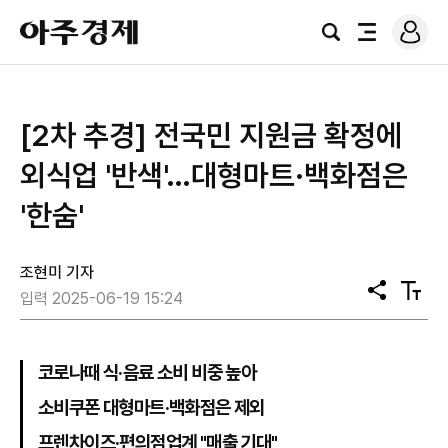
로
아
그
검
전
주
인
색
체
경
메
제
뉴
[2차 추경] 전국민 지원금 확정에
외식업 '반색'…대형마트·백화점은
'한숨'
조현미 기자
공
텍
입력 2025-06-19 15:24
유
스
트
크
기
코로나때 식·음료 소비 비중 높아
소비쿠폰 대형마트·백화점은 제외
프렌차이즈·편의점업계 "매출 기대"