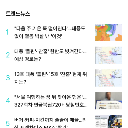
트렌드뉴스
"다음 주 기온 뚝 떨어진다"…태풍도
1
없이 열돔 박살 낸 '이것'
태풍 '돌핀'·'찬홈' 한반도 빗겨간다…
2
예상 경로는?
13호 태풍 '돌핀'·15호 '찬홈' 현재 위
3
치는?
"서울 여행하는 꿈 뒤 찾아온 행운"…
4
327회차 연금복권720+ 당첨번호조
회 주목
버거·커피·치킨까지 줄줄이 매물…외
5
식 프랜차이즈 M&A '활기'