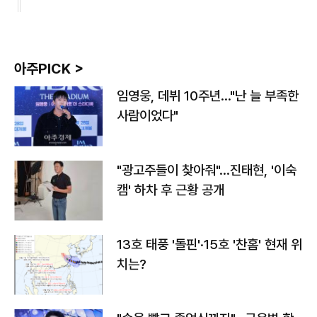
아주PICK >
임영웅, 데뷔 10주년…"난 늘 부족한
사람이었다"
"광고주들이 찾아줘"…진태현, '이숙
캠' 하차 후 근황 공개
13호 태풍 '돌핀'·15호 '찬홈' 현재 위
치는?