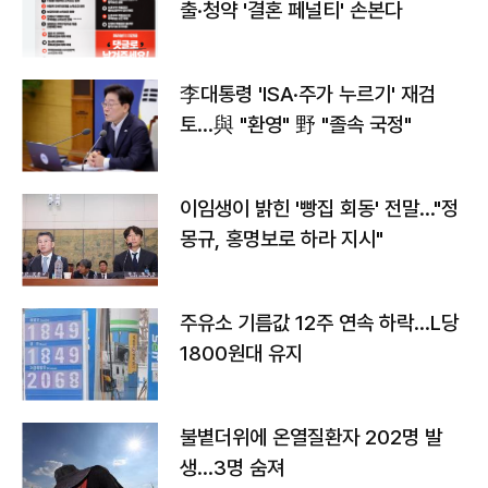
출·청약 '결혼 페널티' 손본다
李대통령 'ISA·주가 누르기' 재검
토…與 "환영" 野 "졸속 국정"
이임생이 밝힌 '빵집 회동' 전말…"정
몽규, 홍명보로 하라 지시"
주유소 기름값 12주 연속 하락…L당
1800원대 유지
불볕더위에 온열질환자 202명 발
생…3명 숨져