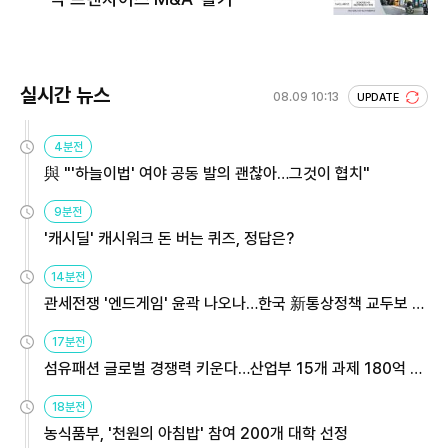
실시간 뉴스
08.09 10:13
UPDATE
4분전
與 "'하늘이법' 여야 공동 발의 괜찮아…그것이 협치"
9분전
'캐시딜' 캐시워크 돈 버는 퀴즈, 정답은?
14분전
관세전쟁 '엔드게임' 윤곽 나오나…한국 新통상정책 교두보 활
용해야
17분전
섬유패션 글로벌 경쟁력 키운다…산업부 15개 과제 180억 지
원
18분전
농식품부, '천원의 아침밥' 참여 200개 대학 선정