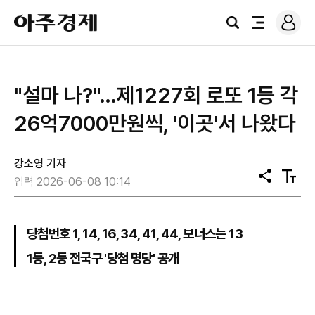
로
아
그
검
전
주
인
색
체
경
메
제
뉴
"설마 나?"…제1227회 로또 1등 각
26억7000만원씩, '이곳'서 나왔다
강소영 기자
공
텍
입력 2026-06-08 10:14
유
스
트
크
기
당첨번호 1, 14, 16, 34, 41, 44, 보너스는 13
1등, 2등 전국구 '당첨 명당' 공개