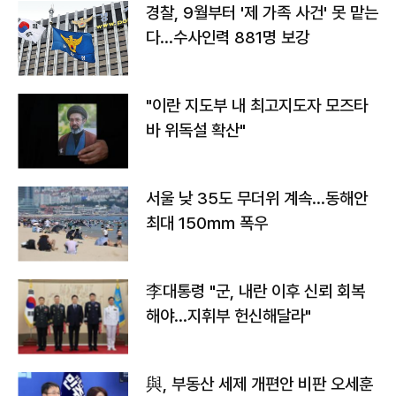
경찰, 9월부터 '제 가족 사건' 못 맡는
다…수사인력 881명 보강
"이란 지도부 내 최고지도자 모즈타
바 위독설 확산"
서울 낮 35도 무더위 계속…동해안
최대 150㎜ 폭우
李대통령 "군, 내란 이후 신뢰 회복
해야…지휘부 헌신해달라"
與, 부동산 세제 개편안 비판 오세훈