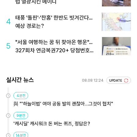
럽 열광시킨 메이디
태풍 '돌핀'·'찬홈' 한반도 빗겨간다…
4
예상 경로는?
"서울 여행하는 꿈 뒤 찾아온 행운"…
5
327회차 연금복권720+ 당첨번호조
회 주목
실시간 뉴스
08.08 12:24
UPDATE
4분전
與 "'하늘이법' 여야 공동 발의 괜찮아…그것이 협치"
9분전
'캐시딜' 캐시워크 돈 버는 퀴즈, 정답은?
14분전