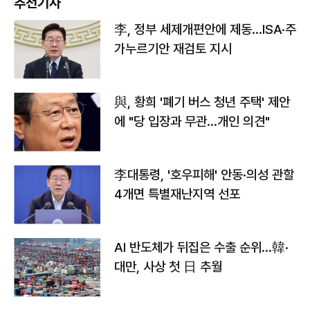
추천기사
李, 정부 세제개편안에 제동…ISA·주
가누르기안 재검토 지시
與, 황희 '폐기 버스 청년 주택' 제안
에 "당 입장과 무관…개인 의견"
李대통령, '호우피해' 안동·의성 관할
4개면 특별재난지역 선포
AI 반도체가 뒤집은 수출 순위…韓·
대만, 사상 첫 日 추월