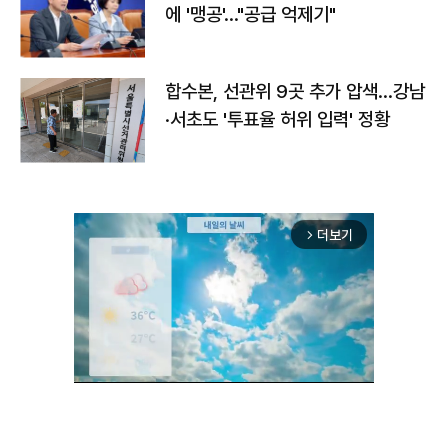
에 '맹공'…"공급 억제기"
합수본, 선관위 9곳 추가 압색…강남
·서초도 '투표율 허위 입력' 정황
더보기
arrow_forward_ios
Unmute