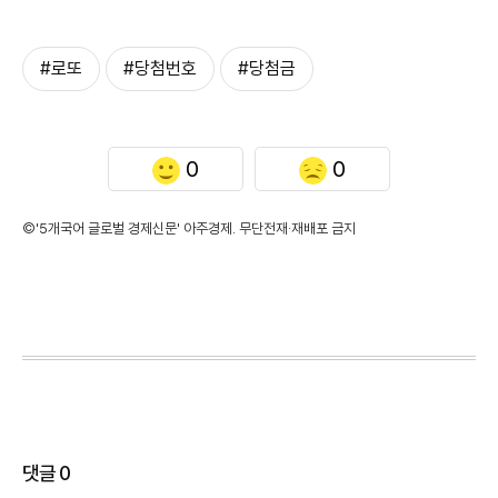
#로또
#당첨번호
#당첨금
0
0
©'5개국어 글로벌 경제신문' 아주경제. 무단전재·재배포 금지
댓글
0