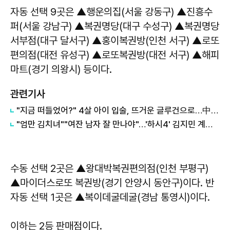
자동 선택 9곳은 ▲행운의집(서울 강동구) ▲진흥수
퍼(서울 강남구) ▲복권명당(대구 수성구) ▲복권명당
서부점(대구 달서구) ▲홍이복권방(인천 서구) ▲로또
편의점(대전 유성구) ▲로또복권방(대전 서구) ▲해피
마트(경기 의왕시) 등이다.
관련기사
"지금 떠들었어?" 4살 아이 입술, 뜨거운 글루건으로…中 발칵
"엄만 김치녀""여잔 남자 잘 만나야"…'하시4' 김지민 계엄 옹호까지?
수동 선택 2곳은 ▲왕대박복권편의점(인천 부평구)
▲마이더스로또 복권방(경기 안양시 동안구)이다. 반
자동 선택 1곳은 ▲복이데굴데굴(경남 통영시)이다.
이하는 2등 판매점이다.