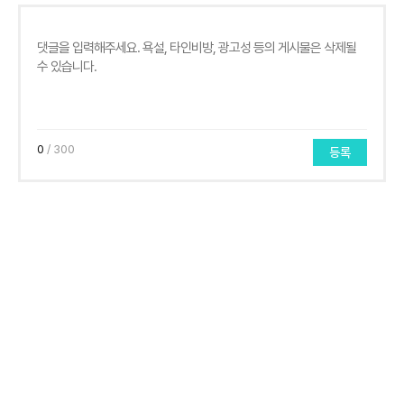
0
/ 300
등록