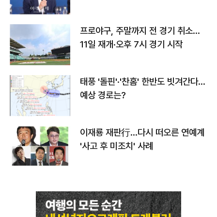
프로야구, 주말까지 전 경기 취소…
11일 재개·오후 7시 경기 시작
태풍 '돌핀'·'찬홈' 한반도 빗겨간다…
예상 경로는?
이재룡 재판行…다시 떠오른 연예계
'사고 후 미조치' 사례