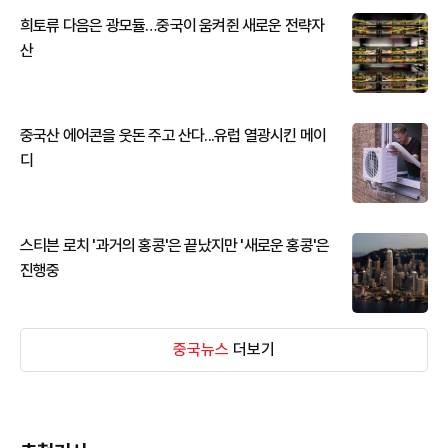
희토류 다음은 광모듈…중국이 움켜쥔 새로운 전략자
산
중국산 에어콘을 웃돈 주고 산다...유럽 열광시킨 메이
디
스티븐 로치 '과거의 홍콩'은 끝났지만 '새로운 홍콩'은
진행중
중국뉴스
더보기