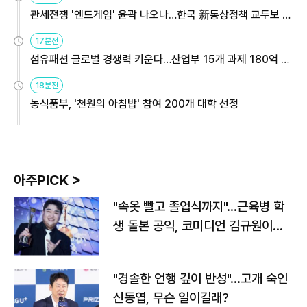
관세전쟁 '엔드게임' 윤곽 나오나…한국 新통상정책 교두보 활
용해야
17분전
섬유패션 글로벌 경쟁력 키운다…산업부 15개 과제 180억 지
원
18분전
농식품부, '천원의 아침밥' 참여 200개 대학 선정
아주PICK >
"속옷 빨고 졸업식까지"…근육병 학
생 돌본 공익, 코미디언 김규원이었
다
"경솔한 언행 깊이 반성"…고개 숙인
신동엽, 무슨 일이길래?