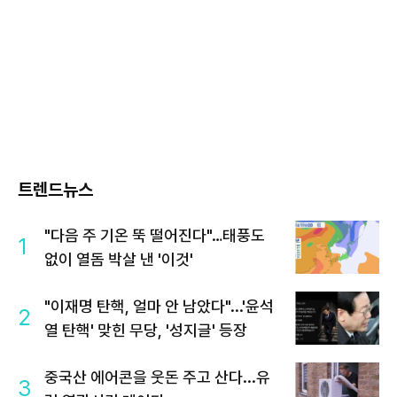
트렌드뉴스
"다음 주 기온 뚝 떨어진다"…태풍도
1
없이 열돔 박살 낸 '이것'
"이재명 탄핵, 얼마 안 남았다"...'윤석
2
열 탄핵' 맞힌 무당, '성지글' 등장
중국산 에어콘을 웃돈 주고 산다...유
3