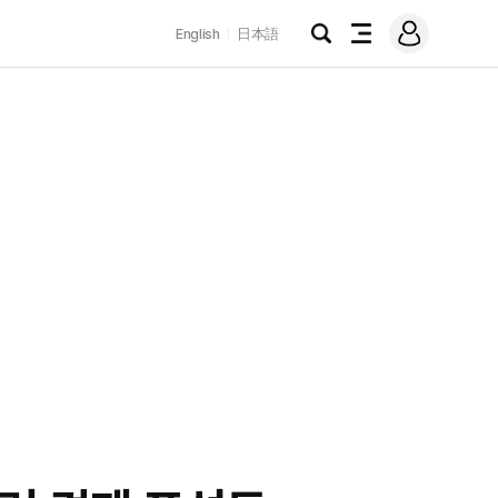
로
English
日本語
그
검
전
인
색
체
메
뉴