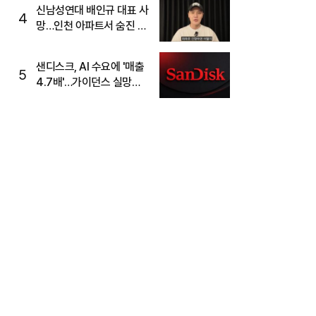
신남성연대 배인규 대표 사
4
망…인천 아파트서 숨진 채
발견
샌디스크, AI 수요에 '매출
5
4.7배'…가이던스 실망에
'주가는 하락'