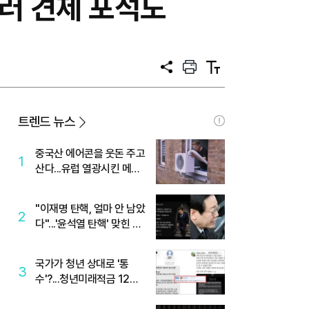
 러 견제 포석도
공
프
텍
유
린
스
트
트
크
기
트렌드 뉴스
중국산 에어콘을 웃돈 주고
1
산다...유럽 열광시킨 메이
디
"이재명 탄핵, 얼마 안 남았
2
다"...'윤석열 탄핵' 맞힌 무
당, '성지글' 등장
국가가 청년 상대로 '통
3
수'?...청년미래적금 12%
준다더니 "응, 오류야"