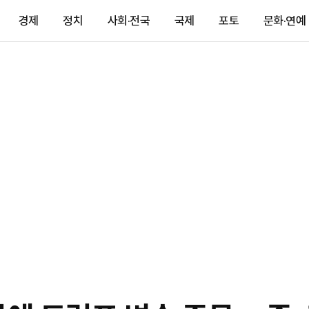
경제
정치
사회·전국
국제
포토
문화·연예