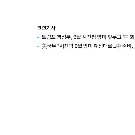
관련기사
트럼프 행정부, 9월 시진핑 방미 앞두고 '中 희
美국무 "시진핑 9월 방미 예정대로…中 준비팀