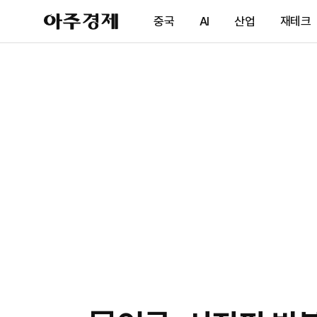
아
중국
AI
산업
재테크
주
경
제