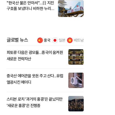
"한국산 물은 안마셔"…日 지진
구호품 보냈더니 비하한 누리
꾼
글로벌 뉴스
중국
일본
베트남
희토류 다음은 광모듈…중국이 움켜쥔
새로운 전략자산
중국산 에어콘을 웃돈 주고 산다...유럽
열광시킨 메이디
스티븐 로치 '과거의 홍콩'은 끝났지만
'새로운 홍콩'은 진행중