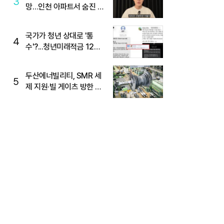
3
망…인천 아파트서 숨진 채
발견
국가가 청년 상대로 '통
4
수'?...청년미래적금 12%
준다더니 "응, 오류야"
두산에너빌리티, SMR 세
5
제 지원·빌 게이츠 방한 기
대에 5%대 강세