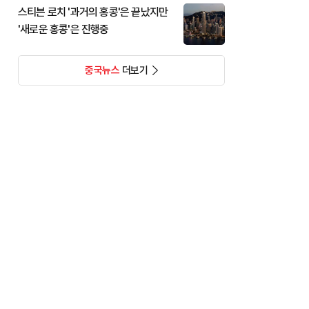
스티븐 로치 '과거의 홍콩'은 끝났지만
'새로운 홍콩'은 진행중
중국뉴스
더보기