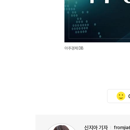
아주경제 DB
신지아 기자
fromji