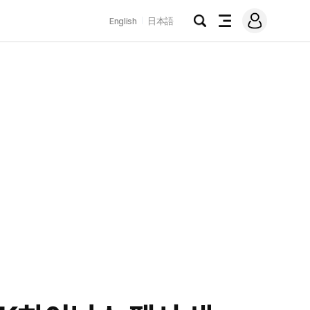
로
English
日本語
그
검
전
인
색
체
메
뉴