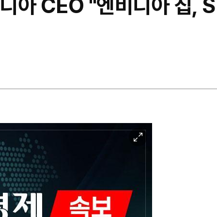
비디아 CEO "엔비디아 칩,
이
미
지
확
대