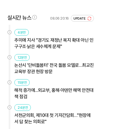
실시간 뉴스
08.06 20:16
UPDATE
4분전
추미애 지사 "경기도 재정난 복지 확대 아닌 인
구구조·낡은 세수체계 문제"
12분전
논산시 '단비돌봄터' 전국 돌봄 모델로…최교진
교육부 장관 현장 방문
15분전
해적 증가에...외교부, 홍해·아덴만 해역 안전대
책 점검
24분전
서천군의회, 제10대 첫 기자간담회…"현장에
서 답 찾는 의회로"