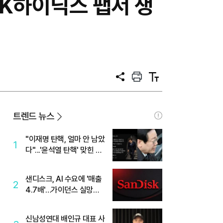
 SK하이닉스 팹서 생
공
프
텍
유
린
스
트
트
크
기
트렌드 뉴스
"이재명 탄핵, 얼마 안 남았
1
다"...'윤석열 탄핵' 맞힌 무
당, '성지글' 등장
샌디스크, AI 수요에 '매출
2
4.7배'…가이던스 실망에
'주가는 하락'
신남성연대 배인규 대표 사