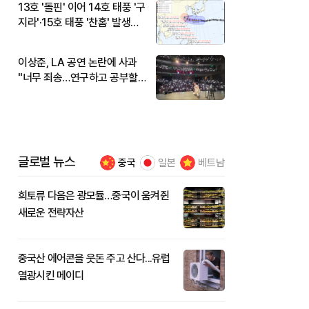
13호 '돌핀' 이어 14호 태풍 '구
지라'·15호 태풍 '찬홈' 발생…
현재 위치와 이동경로는?
이상준, LA 공연 논란에 사과
"너무 죄송…연구하고 공부할
것"
글로벌 뉴스
중국
일본
베트남
희토류 다음은 광모듈…중국이 움켜쥔
새로운 전략자산
중국산 에어콘을 웃돈 주고 산다...유럽
열광시킨 메이디