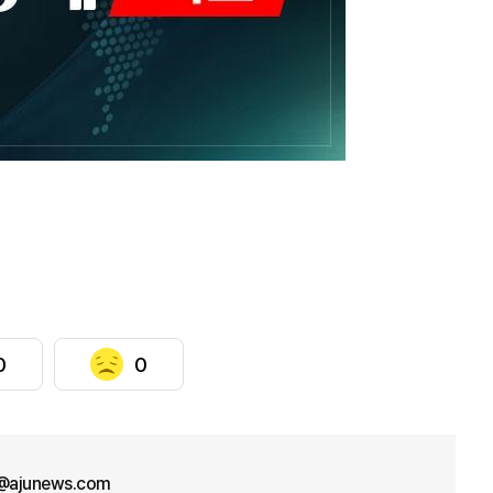
0
0
a@ajunews.com