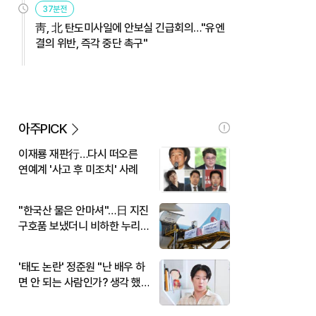
37분전
靑, 北 탄도미사일에 안보실 긴급회의…"유엔
결의 위반, 즉각 중단 촉구"
아주PICK
이재룡 재판行…다시 떠오른
연예계 '사고 후 미조치' 사례
"한국산 물은 안마셔"…日 지진
구호품 보냈더니 비하한 누리
꾼
'태도 논란' 정준원 "난 배우 하
면 안 되는 사람인가? 생각 했
다"