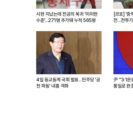
시한 지났는데 전공의 복귀 '미미한
[르포] '중
수준'...271명 추가돼 누적 565명
전…전투기
련(영상)
4일 동교동계 국회 발표…민주당 '공
尹 "3·1
천 파동' 내홍 격화
통일로 완결.
파트너"