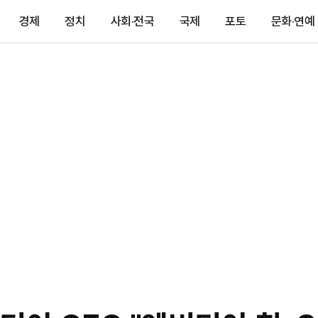
경제
정치
사회·전국
국제
포토
문화·연예