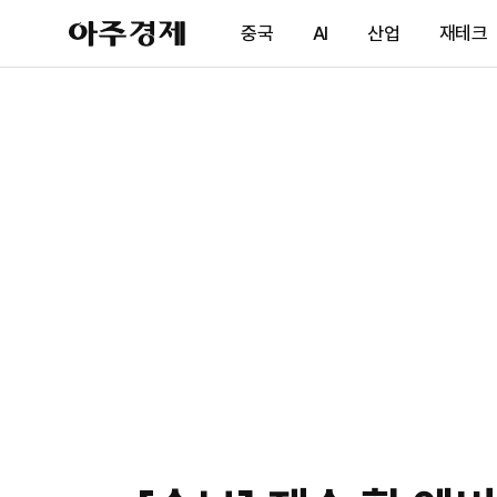
아
중국
AI
산업
재테크
주
경
제