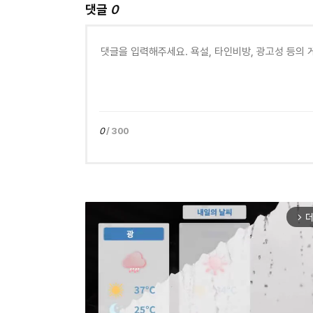
댓글
0
0
/ 300
더
arrow_forward_ios