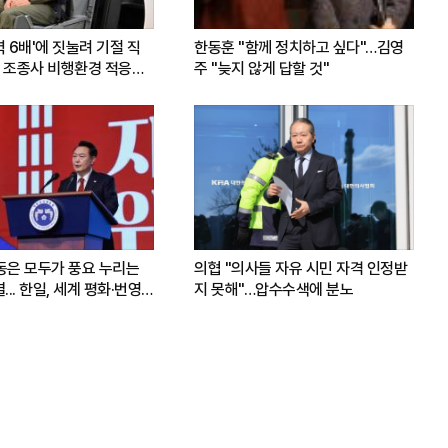
력 6배'에 짓눌려 기절 직
한동훈 "함께 정치하고 싶다"…김영
 조종사 비행환경 적응훈
주 "늦지 않게 답할 것"
운동은 모두가 풍요 누리는
의협 "의사들 자유 시민 자격 인정받
.. 한일, 세계 평화·번영
지 못해"…압수수색에 분노