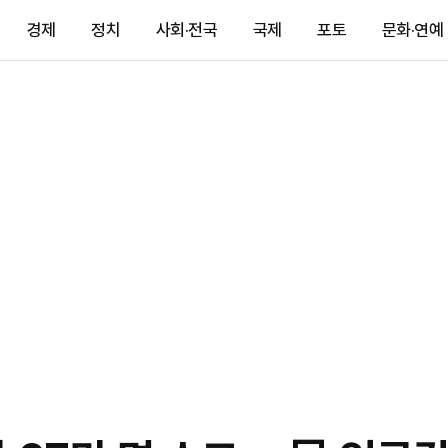
경제
정치
사회·전국
국제
포토
문화·연예