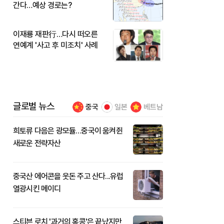
간다…예상 경로는?
이재룡 재판行…다시 떠오른
연예계 '사고 후 미조치' 사례
글로벌 뉴스
중국
일본
베트남
희토류 다음은 광모듈…중국이 움켜쥔
새로운 전략자산
중국산 에어콘을 웃돈 주고 산다...유럽
열광시킨 메이디
스티븐 로치 '과거의 홍콩'은 끝났지만