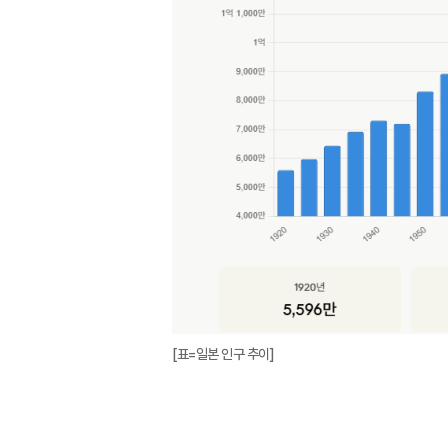
[표=일본 인구 추이]