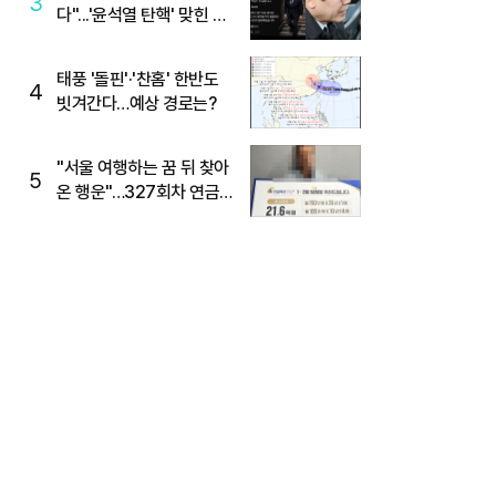
3
다"...'윤석열 탄핵' 맞힌 무
당, '성지글' 등장
태풍 '돌핀'·'찬홈' 한반도
4
빗겨간다…예상 경로는?
"서울 여행하는 꿈 뒤 찾아
5
온 행운"…327회차 연금
복권720+ 당첨번호조회
주목