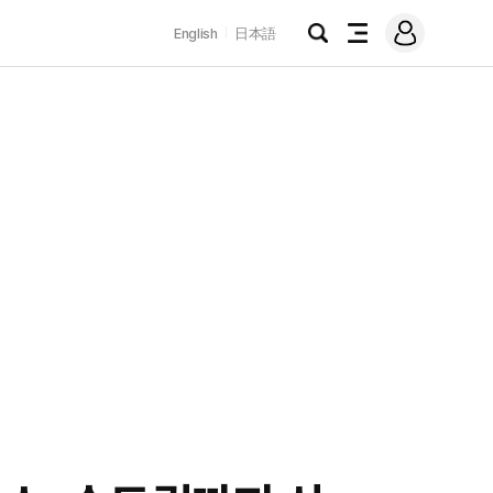
로
English
日本語
그
검
전
인
색
체
메
뉴