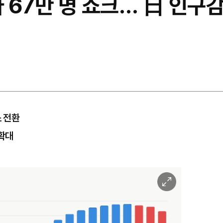
생아 67만 명 쇼크… 日 인
소 전환
 확대
이
미
지