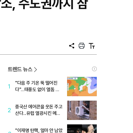
구감소, 수도권까지 삼
공
프
텍
유
린
스
트
트
크
기
트렌드 뉴스
"다음 주 기온 뚝 떨어진
1
다"…태풍도 없이 열돔 박
살 낸 '이것'
중국산 에어콘을 웃돈 주고
2
산다...유럽 열광시킨 메이
디
"이재명 탄핵, 얼마 안 남았