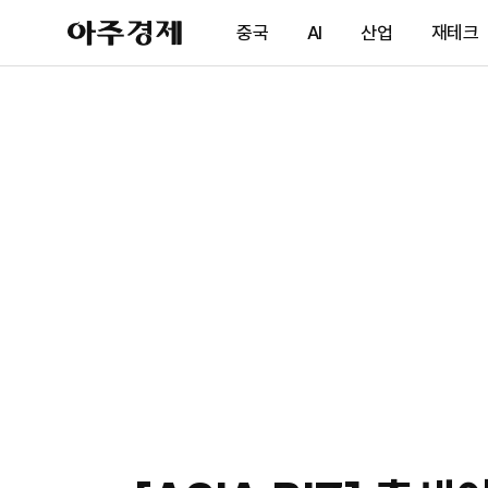
아
중국
AI
산업
재테크
주
경
제