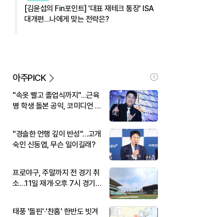
[김윤섭의 Fin포인트] '대표 재테크 통장' ISA
대개편…나에게 맞는 전략은?
아주PICK
"속옷 빨고 졸업식까지"…근육
병 학생 돌본 공익, 코미디언 김
규원이었다
"경솔한 언행 깊이 반성"…고개
숙인 신동엽, 무슨 일이길래?
프로야구, 주말까지 전 경기 취
소…11일 재개·오후 7시 경기
시작
태풍 '돌핀'·'찬홈' 한반도 빗겨