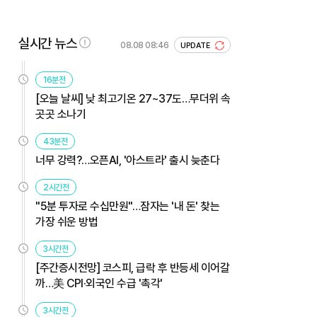
실시간 뉴스
08.08 08:46
UPDATE
16분전
[오늘 날씨] 낮 최고기온 27~37도…무더위 속
곳곳 소나기
43분전
너무 강력?…오픈AI, '아스트라' 출시 늦춘다
2시간전
"5분 투자로 수십만원"…잠자는 '내 돈' 찾는
가장 쉬운 방법
3시간전
[주간증시전망] 코스피, 급락 후 반등세 이어갈
까…美 CPI·외국인 수급 '촉각'
3시간전