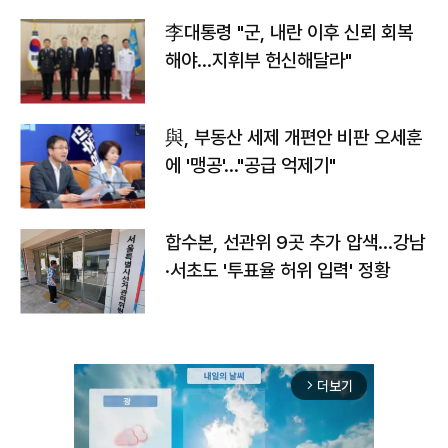
李대통령 "군, 내란 이후 신뢰 회복
해야…지휘부 헌신해달라"
與, 부동산 세제 개편안 비판 오세훈
에 '맹공'…"공급 억제기"
합수본, 선관위 9곳 추가 압색…강남
·서초도 '투표율 허위 입력' 정황
더보기
arrow_forward_ios