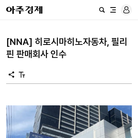
로
아
그
검
전
주
인
색
체
경
메
제
뉴
[NNA] 히로시마히노자동차, 필리
핀 판매회사 인수
공
텍
유
스
트
크
기