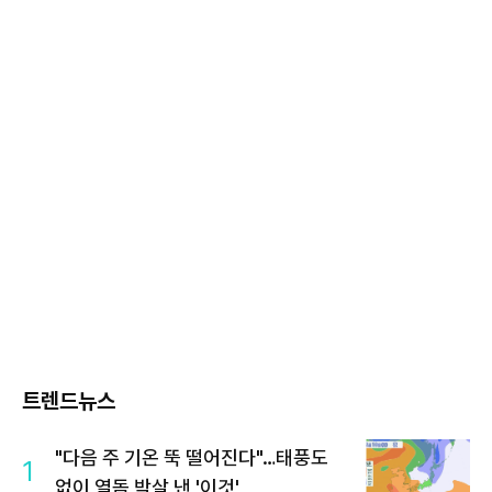
트렌드뉴스
"다음 주 기온 뚝 떨어진다"…태풍도
1
없이 열돔 박살 낸 '이것'