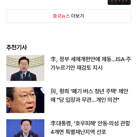
중국뉴스
더보기
추천기사
李, 정부 세제개편안에 제동…ISA·주
가누르기안 재검토 지시
與, 황희 '폐기 버스 청년 주택' 제안
에 "당 입장과 무관…개인 의견"
李대통령, '호우피해' 안동·의성 관할
4개면 특별재난지역 선포