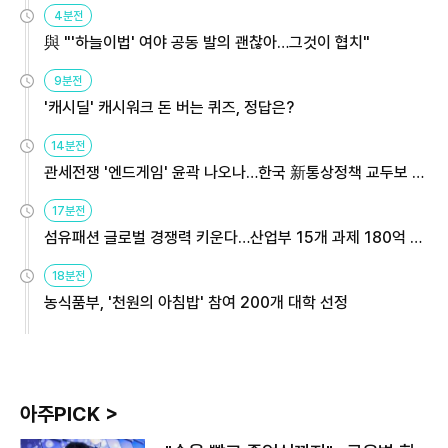
4분전
與 "'하늘이법' 여야 공동 발의 괜찮아…그것이 협치"
9분전
'캐시딜' 캐시워크 돈 버는 퀴즈, 정답은?
14분전
관세전쟁 '엔드게임' 윤곽 나오나…한국 新통상정책 교두보 활
용해야
17분전
섬유패션 글로벌 경쟁력 키운다…산업부 15개 과제 180억 지
원
18분전
농식품부, '천원의 아침밥' 참여 200개 대학 선정
아주PICK >