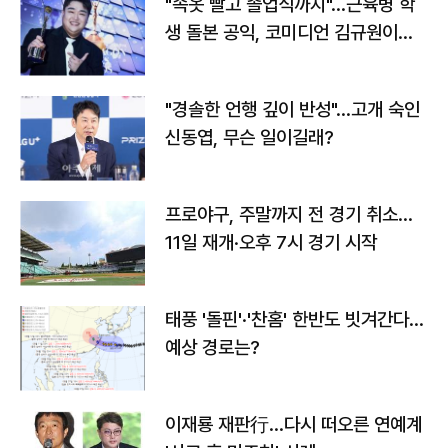
"속옷 빨고 졸업식까지"…근육병 학
생 돌본 공익, 코미디언 김규원이었
다
"경솔한 언행 깊이 반성"…고개 숙인
신동엽, 무슨 일이길래?
프로야구, 주말까지 전 경기 취소…
11일 재개·오후 7시 경기 시작
태풍 '돌핀'·'찬홈' 한반도 빗겨간다…
예상 경로는?
이재룡 재판行…다시 떠오른 연예계