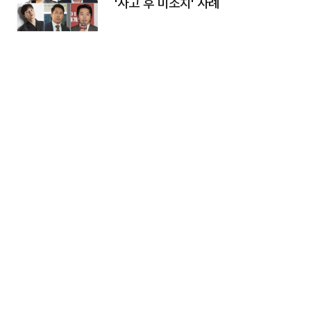
'사고 후 미조치' 사례