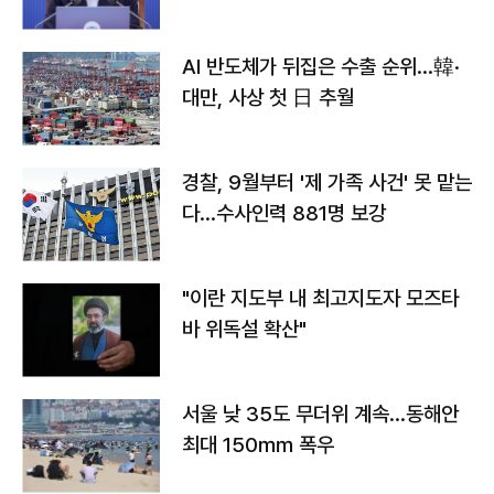
AI 반도체가 뒤집은 수출 순위…韓·
대만, 사상 첫 日 추월
경찰, 9월부터 '제 가족 사건' 못 맡는
다…수사인력 881명 보강
"이란 지도부 내 최고지도자 모즈타
바 위독설 확산"
서울 낮 35도 무더위 계속…동해안
최대 150㎜ 폭우