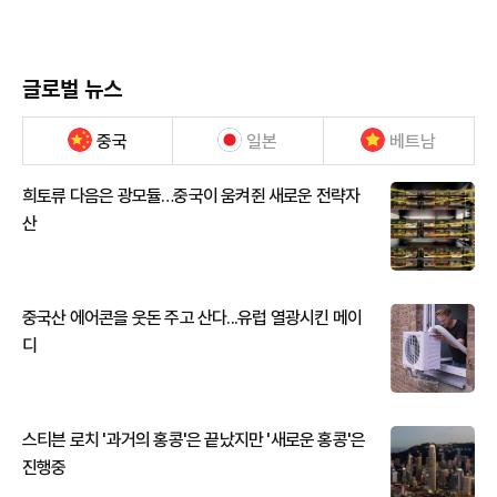
글로벌 뉴스
중국
일본
베트남
희토류 다음은 광모듈…중국이 움켜쥔 새로운 전략자
산
중국산 에어콘을 웃돈 주고 산다...유럽 열광시킨 메이
디
스티븐 로치 '과거의 홍콩'은 끝났지만 '새로운 홍콩'은
진행중