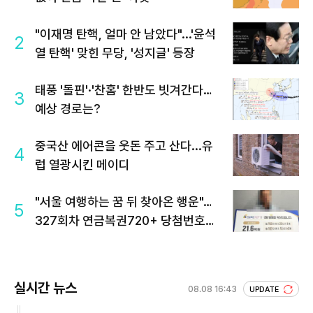
"이재명 탄핵, 얼마 안 남았다"...'윤석
2
열 탄핵' 맞힌 무당, '성지글' 등장
태풍 '돌핀'·'찬홈' 한반도 빗겨간다…
3
예상 경로는?
중국산 에어콘을 웃돈 주고 산다...유
4
럽 열광시킨 메이디
"서울 여행하는 꿈 뒤 찾아온 행운"…
5
327회차 연금복권720+ 당첨번호조
회 주목
실시간 뉴스
08.08 16:43
UPDATE