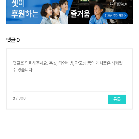
댓글
0
0
/ 300
등록