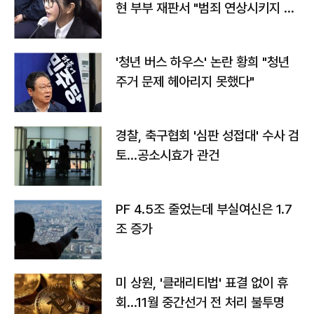
현 부부 재판서 "범죄 연상시키지 말
라"
'청년 버스 하우스' 논란 황희 "청년
주거 문제 헤아리지 못했다"
경찰, 축구협회 '심판 성접대' 수사 검
토…공소시효가 관건
PF 4.5조 줄었는데 부실여신은 1.7
조 증가
미 상원, '클래리티법' 표결 없이 휴
회…11월 중간선거 전 처리 불투명