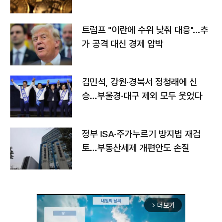
트럼프 "이란에 수위 낮춰 대응"…추
가 공격 대신 경제 압박
김민석, 강원·경북서 정청래에 신
승…부울경·대구 제외 모두 웃었다
정부 ISA·주가누르기 방지법 재검
토…부동산세제 개편안도 손질
더보기
arrow_forward_ios