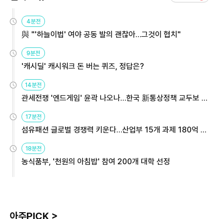
4분전
與 "'하늘이법' 여야 공동 발의 괜찮아…그것이 협치"
9분전
'캐시딜' 캐시워크 돈 버는 퀴즈, 정답은?
14분전
관세전쟁 '엔드게임' 윤곽 나오나…한국 新통상정책 교두보 활
용해야
17분전
섬유패션 글로벌 경쟁력 키운다…산업부 15개 과제 180억 지
원
18분전
농식품부, '천원의 아침밥' 참여 200개 대학 선정
아주PICK >