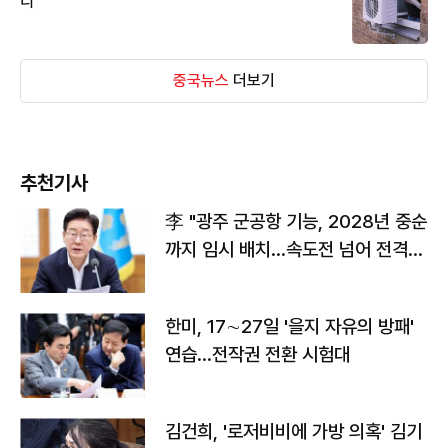
디
중국뉴스
더보기
추천기사
李 "광주 군공항 기능, 2028년 중순
까지 임시 배치…속도전 넘어 전격
전"
한미, 17∼27일 '을지 자유의 방패'
연습…전작권 전환 시험대
김건희, '로저비비에 가방 의혹' 김기