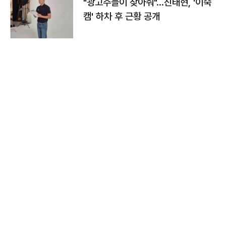
"광고주들이 찾아줘"…진태현, '이숙
캠' 하차 후 근황 공개