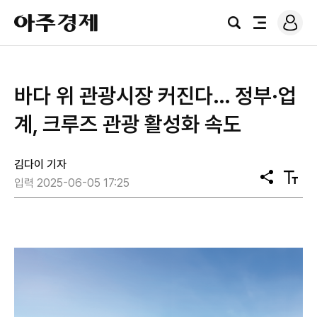
로
아
그
검
전
주
인
색
체
경
메
제
뉴
바다 위 관광시장 커진다… 정부·업
계, 크루즈 관광 활성화 속도
김다이 기자
공
텍
입력 2025-06-05 17:25
유
스
트
크
기