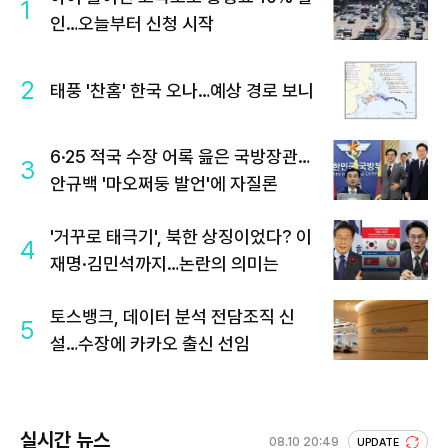
1
인…오늘부터 신청 시작
2
태풍 '찬홈' 한국 오나…예상 경로 보니
6·25 적국 수장 어록 읊은 국방장관…
3
안규백 '마오쩌둥 발언'에 자질론
'거꾸로 태극기', 북한 상징이었다? 이
4
재명·김민석까지…논란의 의미는
토스뱅크, 데이터 분석 전담조직 신
5
설…수장에 카카오 출신 선임
실시간 뉴스
08.10 20:49
UPDATE