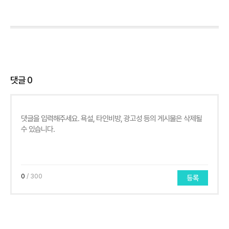
댓글
0
0
/ 300
등록