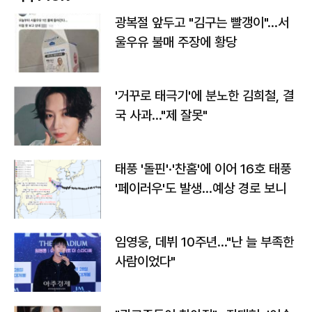
광복절 앞두고 "김구는 빨갱이"…서
울우유 불매 주장에 황당
'거꾸로 태극기'에 분노한 김희철, 결
국 사과…"제 잘못"
태풍 '돌핀'·'찬홈'에 이어 16호 태풍
'페이러우'도 발생…예상 경로 보니
임영웅, 데뷔 10주년…"난 늘 부족한
사람이었다"