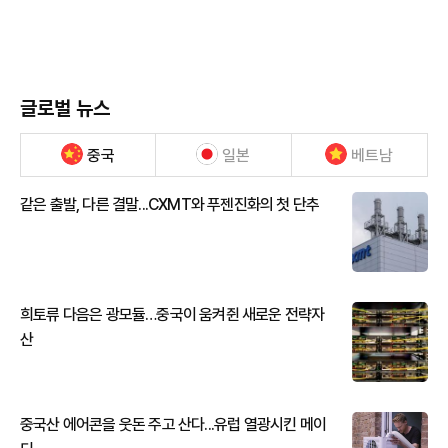
글로벌 뉴스
중국
일본
베트남
같은 출발, 다른 결말...CXMT와 푸젠진화의 첫 단추
희토류 다음은 광모듈…중국이 움켜쥔 새로운 전략자
산
중국산 에어콘을 웃돈 주고 산다...유럽 열광시킨 메이