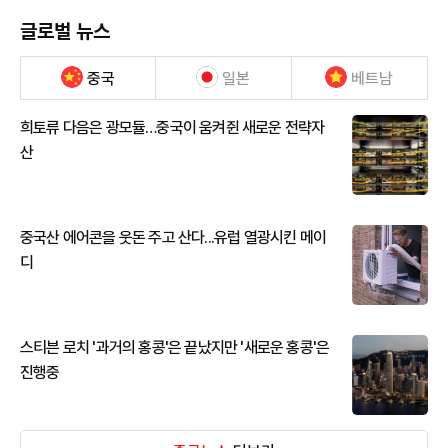
글로벌 뉴스
중국
일본
베트남
희토류 다음은 광모듈…중국이 움켜쥔 새로운 전략자
산
중국산 에어콘을 웃돈 주고 산다...유럽 열광시킨 메이
디
스티븐 로치 '과거의 홍콩'은 끝났지만 '새로운 홍콩'은
진행중