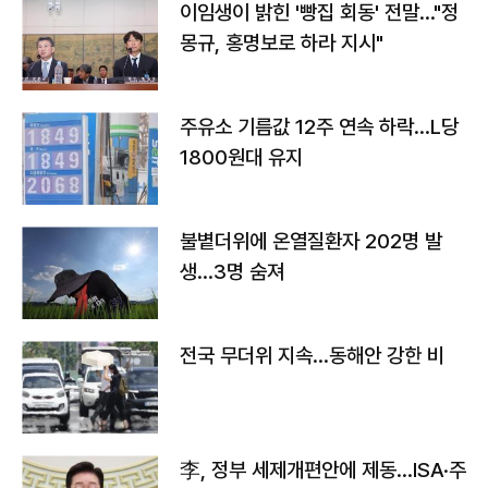
이임생이 밝힌 '빵집 회동' 전말…"정
몽규, 홍명보로 하라 지시"
주유소 기름값 12주 연속 하락…L당
1800원대 유지
불볕더위에 온열질환자 202명 발
생…3명 숨져
전국 무더위 지속…동해안 강한 비
李, 정부 세제개편안에 제동…ISA·주