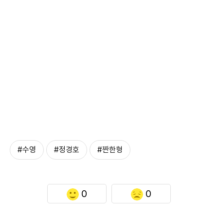
#수영
#정경호
#짠한형
0
0