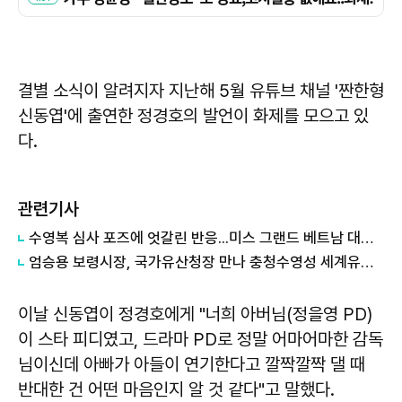
결별 소식이 알려지자 지난해 5월 유튜브 채널 '짠한형
신동엽'에 출연한 정경호의 발언이 화제를 모으고 있
다.
관련기사
수영복 심사 포즈에 엇갈린 반응...미스 그랜드 베트남 대회 '시끌'
엄승용 보령시장, 국가유산청장 만나 충청수영성 세계유산 등재 협력 요청
이날 신동엽이 정경호에게 "너희 아버님(정을영 PD)
이 스타 피디였고, 드라마 PD로 정말 어마어마한 감독
님이신데 아빠가 아들이 연기한다고 깔짝깔짝 댈 때
반대한 건 어떤 마음인지 알 것 같다"고 말했다.