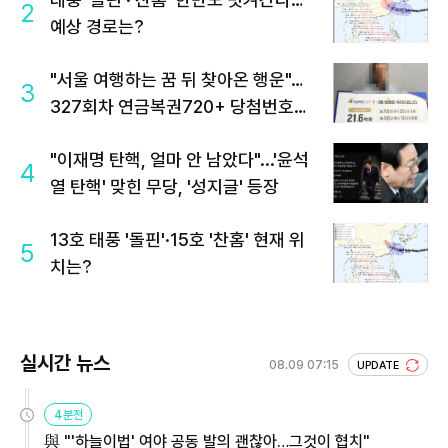
2
예상 경로는?
"서울 여행하는 꿈 뒤 찾아온 행운"…
3
327회차 연금복권720+ 당첨번호조
회 주목
"이재명 탄핵, 얼마 안 남았다"...'윤석
4
열 탄핵' 맞힌 무당, '성지글' 등장
13호 태풍 '돌핀'·15호 '찬홈' 현재 위
5
치는?
실시간 뉴스
08.09 07:15
UPDATE
4분전
與 "'하늘이법' 여야 공동 발의 괜찮아…그것이 협치"