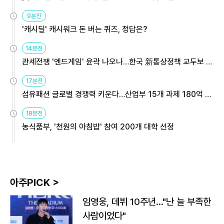
9분전
'캐시딜' 캐시워크 돈 버는 퀴즈, 정답은?
14분전
관세전쟁 '엔드게임' 윤곽 나오나…한국 新통상정책 교두보 활
용해야
17분전
섬유패션 글로벌 경쟁력 키운다…산업부 15개 과제 180억 지
원
18분전
농식품부, '천원의 아침밥' 참여 200개 대학 선정
아주PICK >
임영웅, 데뷔 10주년…"난 늘 부족한
사람이었다"