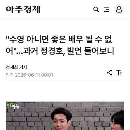
로
아
그
검
전
주
인
색
체
경
메
제
뉴
"수영 아니면 좋은 배우 될 수 없
어"…과거 정경호, 발언 들어보니
정세희 기자
공
텍
입력 2026-06-11 00:01
유
스
트
크
기