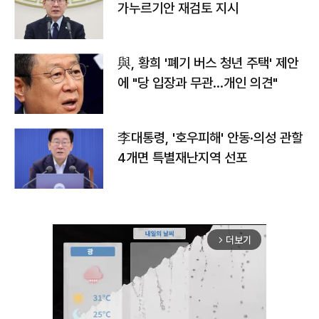
가누르기안 재검토 지시
與, 황희 '폐기 버스 청년 주택' 제안
에 "당 입장과 무관…개인 의견"
李대통령, '호우피해' 안동·의성 관할
4개면 특별재난지역 선포
더보기
arrow_forward_ios