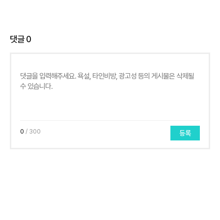
댓글
0
0
/ 300
등록