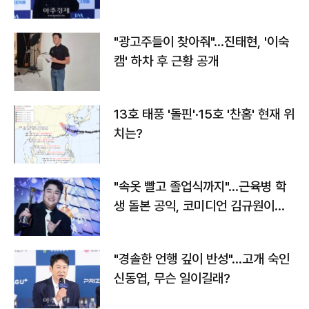
"광고주들이 찾아줘"…진태현, '이숙
캠' 하차 후 근황 공개
13호 태풍 '돌핀'·15호 '찬홈' 현재 위
치는?
"속옷 빨고 졸업식까지"…근육병 학
생 돌본 공익, 코미디언 김규원이었
다
"경솔한 언행 깊이 반성"…고개 숙인
신동엽, 무슨 일이길래?