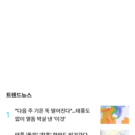
트렌드뉴스
"다음 주 기온 뚝 떨어진다"…태풍도
1
없이 열돔 박살 낸 '이것'
태풍 '돌핀'·'찬홈' 한반도 빗겨간다…