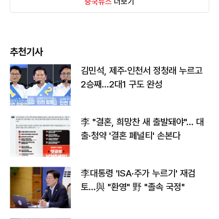
중국뉴스
더보기
추천기사
김민석, 제주·인천서 정청래 누르고
2승째…2대1 구도 완성
李 "결혼, 희망찬 새 출발돼야"… 대
출·청약 '결혼 페널티' 손본다
李대통령 'ISA·주가 누르기' 재검
토…與 "환영" 野 "졸속 국정"