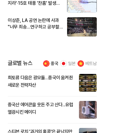
지라'·15호 태풍 '찬홈' 발생…
현재 위치와 이동경로는?
이상준, LA 공연 논란에 사과
"너무 죄송…연구하고 공부할
것"
글로벌 뉴스
중국
일본
베트남
희토류 다음은 광모듈…중국이 움켜쥔
새로운 전략자산
중국산 에어콘을 웃돈 주고 산다...유럽
열광시킨 메이디
스티븐 로치 '과거의 홍콩'은 끝났지만