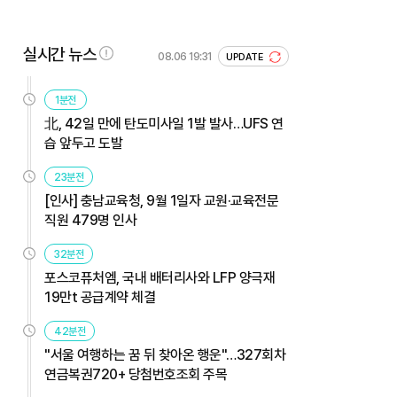
실시간 뉴스
08.06 19:31
UPDATE
1분전
北, 42일 만에 탄도미사일 1발 발사…UFS 연
습 앞두고 도발
23분전
[인사] 충남교육청, 9월 1일자 교원·교육전문
직원 479명 인사
32분전
포스코퓨처엠, 국내 배터리사와 LFP 양극재
19만t 공급계약 체결
42분전
"서울 여행하는 꿈 뒤 찾아온 행운"…327회차
연금복권720+ 당첨번호조회 주목