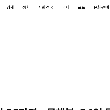
경제
정치
사회·전국
국제
포토
문화·연예