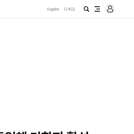
로
English
日本語
그
검
전
인
색
체
메
뉴