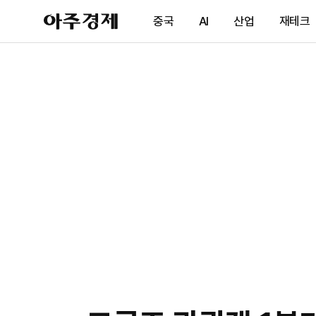
아
중국
AI
산업
재테크
주
경
제