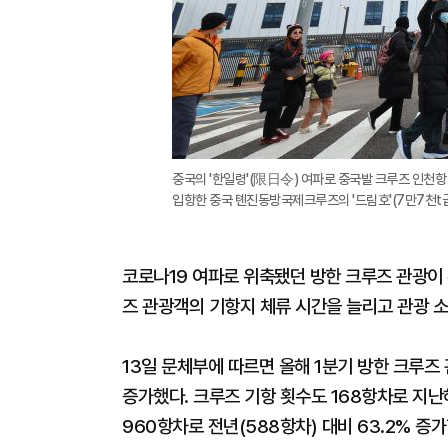
중국의 '한일령'(限日令) 여파로 중국발 크루즈 인천
입항한 중국 톈진동방국제크루즈의 '드림호'(7만7천t급
코로나19 여파로 위축됐던 방한 크루즈 관광이
즈 관광객의 기항지 체류 시간을 늘리고 관광 소
13일 문체부에 따르면 올해 1분기 방한 크루즈 관
증가했다. 크루즈 기항 횟수도 168항차로 지난
960항차로 전년(588항차) 대비 63.2% 증