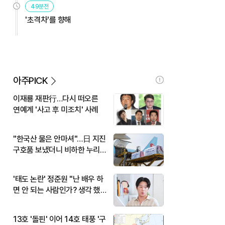
49분전
'초격차'를 향해
아주PICK
이재룡 재판行…다시 떠오른
연예계 '사고 후 미조치' 사례
"한국산 물은 안마셔"…日 지진
구호품 보냈더니 비하한 누리
꾼
'태도 논란' 정준원 "난 배우 하
면 안 되는 사람인가? 생각 했
다"
13호 '돌핀' 이어 14호 태풍 '구