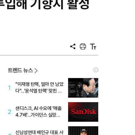
투입해 기항지 활성
공
프
텍
유
린
스
트
트
크
기
트렌드 뉴스
"이재명 탄핵, 얼마 안 남았
1
다"...'윤석열 탄핵' 맞힌 무
당, '성지글' 등장
샌디스크, AI 수요에 '매출
2
4.7배'…가이던스 실망에
'주가는 하락'
신남성연대 배인규 대표 사