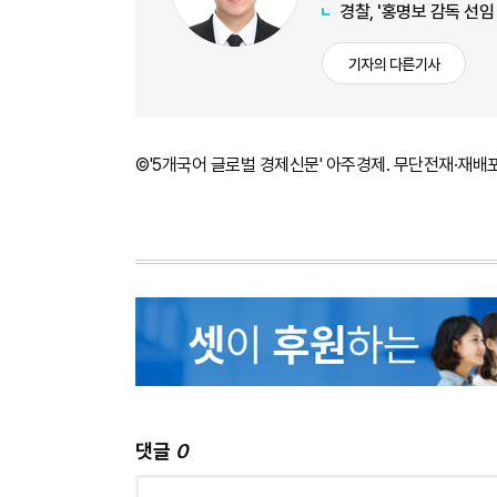
경찰, '홍명보 감독 선
기자의 다른기사
©'5개국어 글로벌 경제신문' 아주경제. 무단전재·재배
댓글
0