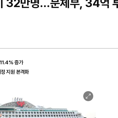
기 32만명…문체부, 34억 
11.4% 증가
재정 지원 본격화
이
미
지