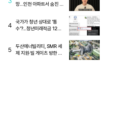
3
망…인천 아파트서 숨진 채
발견
국가가 청년 상대로 '통
4
수'?...청년미래적금 12%
준다더니 "응, 오류야"
두산에너빌리티, SMR 세
5
제 지원·빌 게이츠 방한 기
대에 5%대 강세