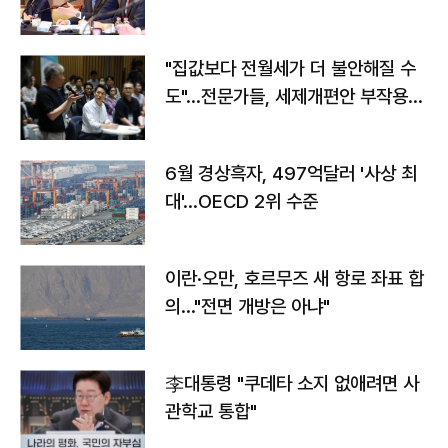
야"
"집값보다 전월세가 더 불안해질 수
도"…전문가들, 세제개편안 부작용
우려
6월 경상흑자, 497억달러 '사상 최
대'…OECD 2위 수준
이란·오만, 호르무즈 새 항로 좌표 합
의…"전면 개방은 아냐"
李대통령 "쿠데타 소지 없애려면 사
관학교 통합"