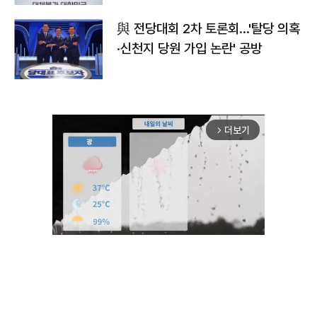
與 전당대회 2차 토론회…'탈당 의혹
·신천지 당원 가입 논란' 공방
더보기
arrow_forward_ios
Unmute