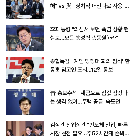
해" vs 與 "정치적 어젠다로 사용"
맞불
李대통령 "외신서 보던 폭염 상황 현
실로…모든 행정력 총동원하라"
종합특검, '계엄 당정대 회의 참석' 한
동훈 참고인 조사...12일 통보
靑 홍보수석 "세금으로 집값 잡겠다
는 생각 없어…주택 공급 '속도전'"
김정관 산업장관 "반도체 산업, 빠른
시장 선점 필요…주52시간제 손봐