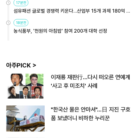
17분전
섬유패션 글로벌 경쟁력 키운다…산업부 15개 과제 180억 지
원
18분전
농식품부, '천원의 아침밥' 참여 200개 대학 선정
아주PICK >
이재룡 재판行…다시 떠오른 연예계
'사고 후 미조치' 사례
"한국산 물은 안마셔"…日 지진 구호
품 보냈더니 비하한 누리꾼