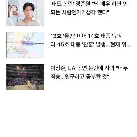
'태도 논란' 정준원 "난 배우 하면 안
되는 사람인가? 생각 했다"
13호 '돌핀' 이어 14호 태풍 '구지
라'·15호 태풍 '찬홈' 발생…현재 위
치와 이동경로는?
이상준, LA 공연 논란에 사과 "너무
죄송…연구하고 공부할 것"