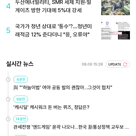
두산에너빌리티, SMR 세제 지원·빌
4
게이츠 방한 기대에 5%대 강세
국가가 청년 상대로 '통수'?...청년미
5
래적금 12% 준다더니 "응, 오류야"
실시간 뉴스
08.06 15:28
UPDATE
4분전
與 "'하늘이법' 여야 공동 발의 괜찮아…그것이 협치"
9분전
'캐시딜' 캐시워크 돈 버는 퀴즈, 정답은?
14분전
관세전쟁 '엔드게임' 윤곽 나오나…한국 新통상정책 교두보 활
용해야