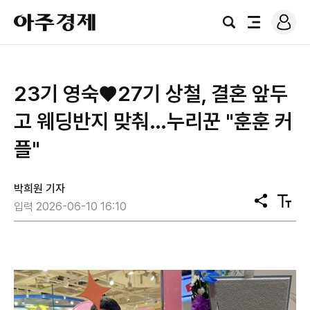
로
아
그
검
전
주
인
색
체
경
메
제
뉴
23기 영숙♥27기 상철, 결혼 앞두
고 웨딩반지 맞춰…누리꾼 "훈훈 커
플"
박희원 기자
공
텍
입력 2026-06-10 16:10
유
스
트
크
기