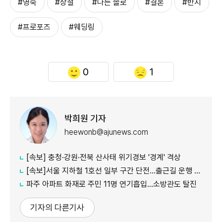
#영숙
#상철
#나는 솔로
#결혼
#반지
#프로포즈
#웨딩링
0
1
박희원 기자
heewonb@ajunews.com
[속보] 충청·강원·전북 산사태 위기경보 '경계' 격상
[속보]서울 지하철 1호선 일부 구간 단전…출근길 운행 지연
파주 아파트 화재로 주민 11명 연기흡입…소방관도 탈진
기자의 다른기사