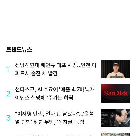
트렌드뉴스
신남성연대 배인규 대표 사망…인천 아
1
파트서 숨진 채 발견
샌디스크, AI 수요에 '매출 4.7배'…가
2
이던스 실망에 '주가는 하락'
"이재명 탄핵, 얼마 안 남았다"...'윤석
3
열 탄핵' 맞힌 무당, '성지글' 등장