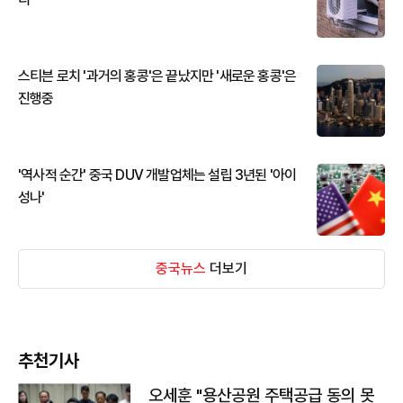
스티븐 로치 '과거의 홍콩'은 끝났지만 '새로운 홍콩'은
진행중
'역사적 순간' 중국 DUV 개발업체는 설립 3년된 '아이
성나'
중국뉴스
더보기
추천기사
오세훈 "용산공원 주택공급 동의 못