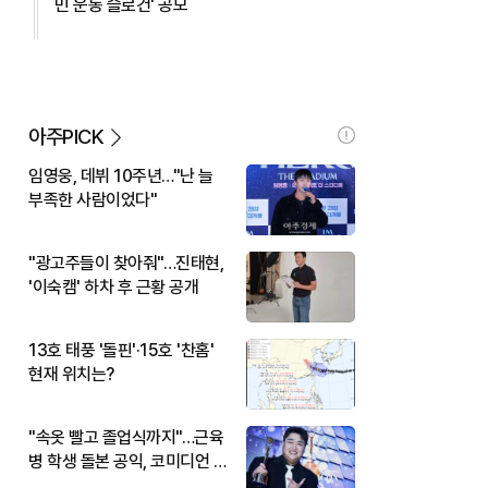
민 운동 슬로건' 공모
아주PICK
임영웅, 데뷔 10주년…"난 늘
부족한 사람이었다"
"광고주들이 찾아줘"…진태현,
'이숙캠' 하차 후 근황 공개
13호 태풍 '돌핀'·15호 '찬홈'
현재 위치는?
"속옷 빨고 졸업식까지"…근육
병 학생 돌본 공익, 코미디언 김
규원이었다