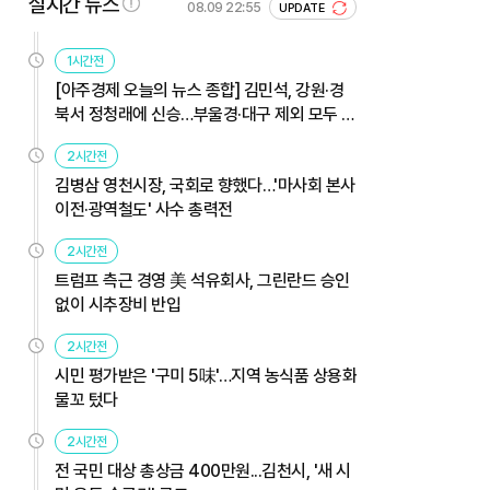
실시간 뉴스
08.09 22:55
UPDATE
1시간전
[아주경제 오늘의 뉴스 종합] 김민석, 강원·경
북서 정청래에 신승…부울경·대구 제외 모두 웃
었다 外
2시간전
김병삼 영천시장, 국회로 향했다…'마사회 본사
이전·광역철도' 사수 총력전
2시간전
트럼프 측근 경영 美 석유회사, 그린란드 승인
없이 시추장비 반입
2시간전
시민 평가받은 '구미 5味'…지역 농식품 상용화
물꼬 텄다
2시간전
전 국민 대상 총상금 400만원...김천시, '새 시