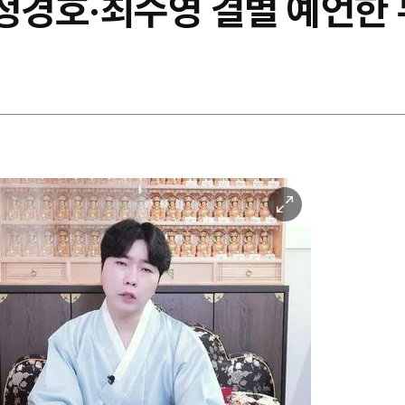
…정경호·최수영 결별 예언한
이
미
지
확
대