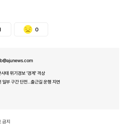
1
0
b@ajunews.com
산사태 위기경보 '경계' 격상
선 일부 구간 단전…출근길 운행 지연
포 금지