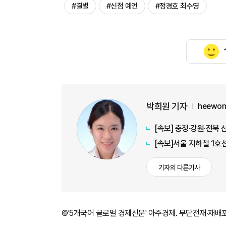
#결별
#신점 예언
#정경호 최수영
박희원 기자
heewon
[속보] 충청·강원·전북 
[속보]서울 지하철 1호
기자의 다른기사
©'5개국어 글로벌 경제신문' 아주경제. 무단전재·재배