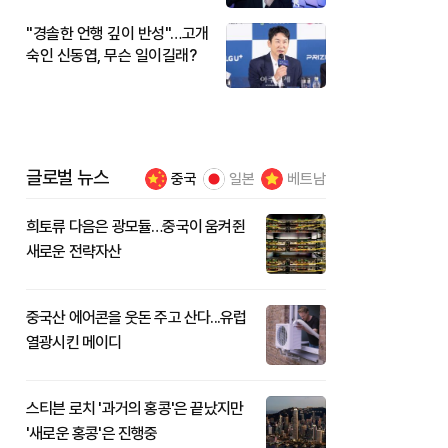
"경솔한 언행 깊이 반성"…고개
숙인 신동엽, 무슨 일이길래?
글로벌 뉴스
중국
일본
베트남
희토류 다음은 광모듈…중국이 움켜쥔
새로운 전략자산
중국산 에어콘을 웃돈 주고 산다...유럽
열광시킨 메이디
스티븐 로치 '과거의 홍콩'은 끝났지만
'새로운 홍콩'은 진행중