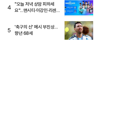
"오늘 저녁 상암 피하세
4
요"…맨시티·이강인·리센느
뜬다, 6호선 혼잡 예상
'축구의 신' 메시 부친상…
5
향년 68세