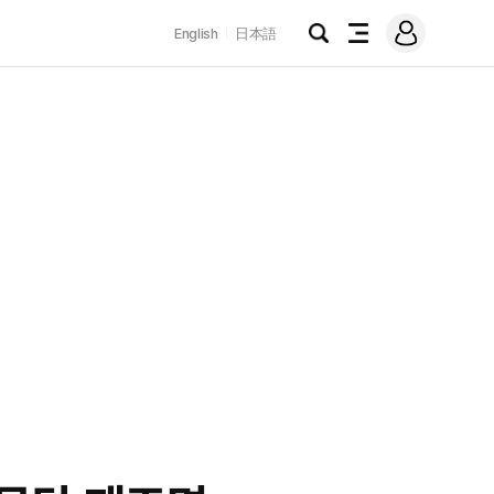
로
English
日本語
그
검
전
인
색
체
메
뉴