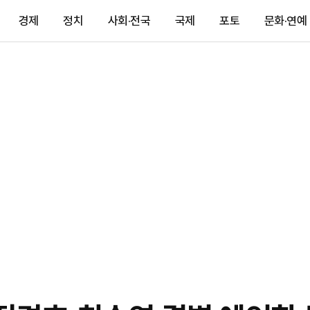
경제
정치
사회·전국
국제
포토
문화·연예