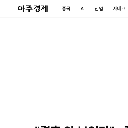
아
중국
AI
산업
재테크
주
경
제