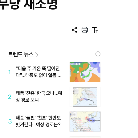
 무당 재조명
공
프
텍
유
린
스
트
트
크
기
트렌드 뉴스
"다음 주 기온 뚝 떨어진
1
다"…태풍도 없이 열돔 박
살 낸 '이것'
태풍 '찬홈' 한국 오나…예
2
상 경로 보니
태풍 '돌핀'·'찬홈' 한반도
3
빗겨간다…예상 경로는?