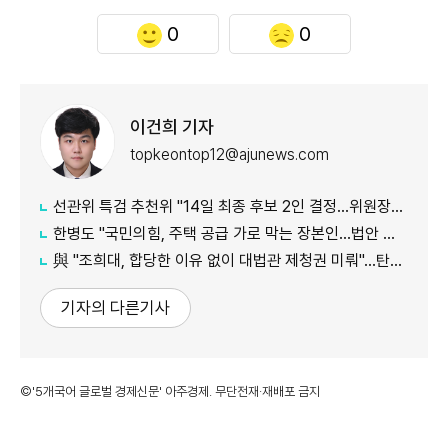
0
0
이건희 기자
topkeontop12@ajunews.com
선관위 특검 추천위 "14일 최종 후보 2인 결정…위원장에 김용관"
한병도 "국민의힘, 주택 공급 가로 막는 장본인…법안 처리 협조하라"
與 "조희대, 합당한 이유 없이 대법관 제청권 미뤄"…탄핵은 '신중'
기자의 다른기사
©'5개국어 글로벌 경제신문' 아주경제. 무단전재·재배포 금지