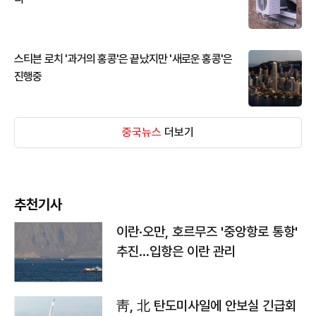
스티븐 로치 '과거의 홍콩'은 끝났지만 '새로운 홍콩'은
진행중
중국뉴스
더보기
추천기사
이란·오만, 호르무즈 '중앙항로 통항'
추진…입항은 이란 관리
靑, 北 탄도미사일에 안보실 긴급회