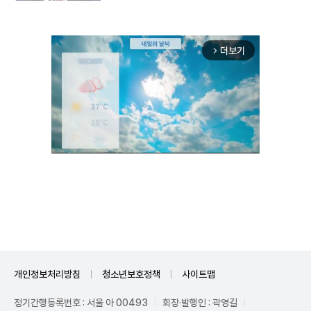
더보기
arrow_forward_ios
Unmute
개인정보처리방침
청소년보호정책
사이트맵
정기간행등록번호 : 서울 아 00493
회장·발행인 : 곽영길