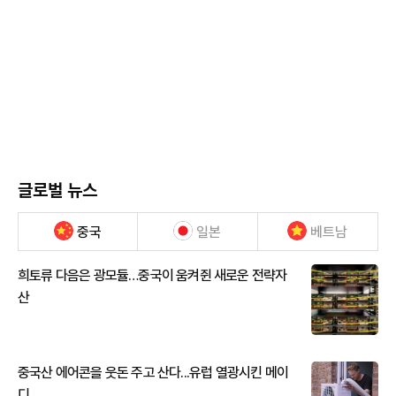
글로벌 뉴스
중국
일본
베트남
희토류 다음은 광모듈…중국이 움켜쥔 새로운 전략자
산
중국산 에어콘을 웃돈 주고 산다...유럽 열광시킨 메이
디