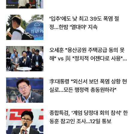
타는 코스피
'입추'에도 낮 최고 39도 폭염 절
정…한밤 '열대야' 지속
오세훈 "용산공원 주택공급 동의 못
해" vs 與 "정치적 어젠다로 사용"
맞불
李대통령 "외신서 보던 폭염 상황 현
실로…모든 행정력 총동원하라"
종합특검, '계엄 당정대 회의 참석' 한
동훈 참고인 조사...12일 통보