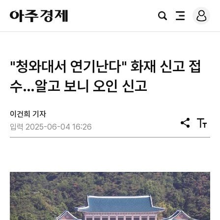
로
아
그
검
전
주
인
색
체
경
메
제
뉴
"청와대서 연기난다" 화재 신고 접
수…알고 보니 오인 신고
이건희 기자
공
텍
입력 2025-06-04 16:26
유
스
트
크
기