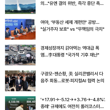
의…"유엔 결의 위반, 즉각 중단 촉
구"
여야, '부동산 세제 개편안' 공방…
"실거주자 보호" vs "무책임의 극치"
경제성장까지 갉아먹는 역대급 폭
염…李대통령 "국가적 기후 재난"
구광모-젠슨황, 美 실리콘밸리서 다
음주 회동…로봇·피지컬AI 협력 논의
'+17.91→-5.12→+3.76→-4.8%'…'
종레' 규제에도 여전히 롤러코스터