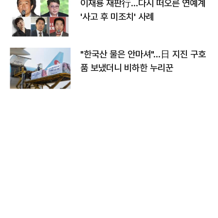
이재룡 재판行…다시 떠오른 연예계
'사고 후 미조치' 사례
"한국산 물은 안마셔"…日 지진 구호
품 보냈더니 비하한 누리꾼