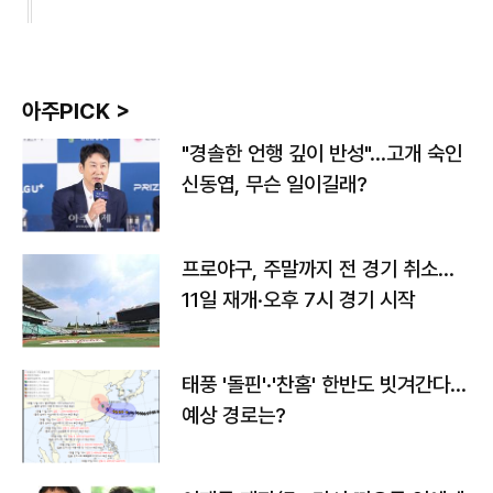
아주PICK >
"경솔한 언행 깊이 반성"…고개 숙인
신동엽, 무슨 일이길래?
프로야구, 주말까지 전 경기 취소…
11일 재개·오후 7시 경기 시작
태풍 '돌핀'·'찬홈' 한반도 빗겨간다…
예상 경로는?