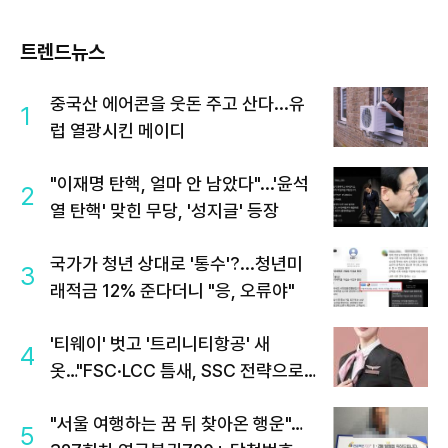
트렌드뉴스
중국산 에어콘을 웃돈 주고 산다...유
1
럽 열광시킨 메이디
"이재명 탄핵, 얼마 안 남았다"...'윤석
2
열 탄핵' 맞힌 무당, '성지글' 등장
국가가 청년 상대로 '통수'?...청년미
3
래적금 12% 준다더니 "응, 오류야"
'티웨이' 벗고 '트리니티항공' 새
4
옷…"FSC·LCC 틈새, SSC 전략으로
공략"
"서울 여행하는 꿈 뒤 찾아온 행운"…
5