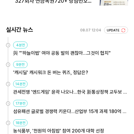
327회차 연금복권720+ 당첨번호조
회 주목
실시간 뉴스
08.07 12:04
UPDATE
4분전
與 "'하늘이법' 여야 공동 발의 괜찮아…그것이 협치"
9분전
'캐시딜' 캐시워크 돈 버는 퀴즈, 정답은?
14분전
관세전쟁 '엔드게임' 윤곽 나오나…한국 新통상정책 교두보 활
용해야
17분전
섬유패션 글로벌 경쟁력 키운다…산업부 15개 과제 180억 지
원
18분전
농식품부, '천원의 아침밥' 참여 200개 대학 선정