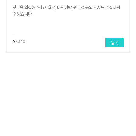
0
/ 300
등록