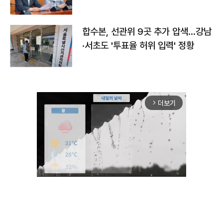
합수본, 선관위 9곳 추가 압색…강남
·서초도 '투표율 허위 입력' 정황
더보기
arrow_forward_ios
Mute