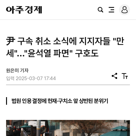
로
아
그
검
전
주
인
색
체
경
메
제
뉴
尹 구속 취소 소식에 지지자들 "만
세"..."윤석열 파면" 구호도
원은미 기자
공
텍
입력 2025-03-07 17:44
유
스
트
크
기
법원 인용 결정에 헌재·구치소 앞 상반된 분위기