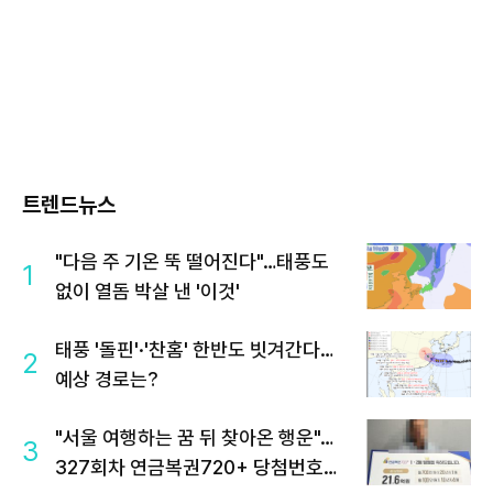
트렌드뉴스
"다음 주 기온 뚝 떨어진다"…태풍도
1
없이 열돔 박살 낸 '이것'
태풍 '돌핀'·'찬홈' 한반도 빗겨간다…
2
예상 경로는?
"서울 여행하는 꿈 뒤 찾아온 행운"…
3
327회차 연금복권720+ 당첨번호조