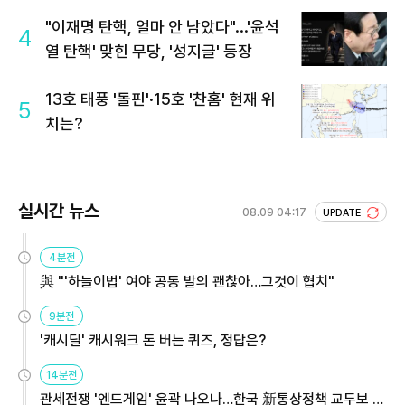
회 주목
"이재명 탄핵, 얼마 안 남았다"...'윤석
4
열 탄핵' 맞힌 무당, '성지글' 등장
13호 태풍 '돌핀'·15호 '찬홈' 현재 위
5
치는?
실시간 뉴스
08.09 04:17
UPDATE
4분전
與 "'하늘이법' 여야 공동 발의 괜찮아…그것이 협치"
9분전
'캐시딜' 캐시워크 돈 버는 퀴즈, 정답은?
14분전
관세전쟁 '엔드게임' 윤곽 나오나…한국 新통상정책 교두보 활