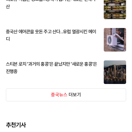
산
중국산 에어콘을 웃돈 주고 산다...유럽 열광시킨 메이
디
스티븐 로치 '과거의 홍콩'은 끝났지만 '새로운 홍콩'은
진행중
중국뉴스
더보기
추천기사