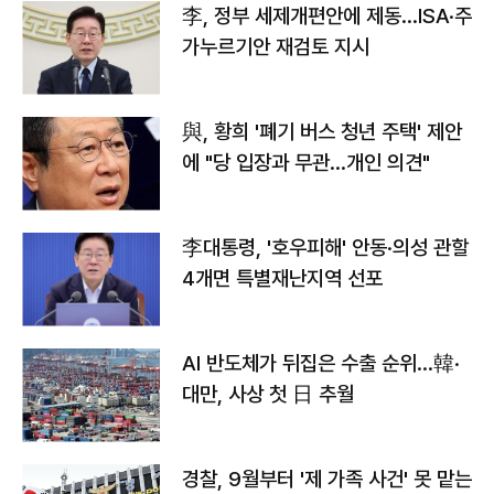
李, 정부 세제개편안에 제동…ISA·주
가누르기안 재검토 지시
與, 황희 '폐기 버스 청년 주택' 제안
에 "당 입장과 무관…개인 의견"
李대통령, '호우피해' 안동·의성 관할
4개면 특별재난지역 선포
AI 반도체가 뒤집은 수출 순위…韓·
대만, 사상 첫 日 추월
경찰, 9월부터 '제 가족 사건' 못 맡는