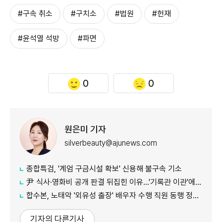
#구속 취소
#구치소
#법원
#헌재
#윤석열 석방
#파면
0
0
원은미 기자
silverbeauty@ajunews.com
종합특검, '계엄 구금시설 확보' 신용해 불구속 기소
尹 식사·영화비 공개 판결 뒤집힌 이유…'기록관 이관'에 소송 실익 쟁점
합수본, 노태악 '외유성 출장' 배우자 수행 직원 동행 정황 포착
기자의 다른기사