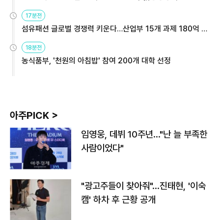
용해야
17분전
섬유패션 글로벌 경쟁력 키운다…산업부 15개 과제 180억 지
원
18분전
농식품부, '천원의 아침밥' 참여 200개 대학 선정
아주PICK >
임영웅, 데뷔 10주년…"난 늘 부족한
사람이었다"
"광고주들이 찾아줘"…진태현, '이숙
캠' 하차 후 근황 공개