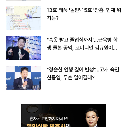
13호 태풍 '돌핀'·15호 '찬홈' 현재 위
치는?
"속옷 빨고 졸업식까지"…근육병 학
생 돌본 공익, 코미디언 김규원이었
다
"경솔한 언행 깊이 반성"…고개 숙인
신동엽, 무슨 일이길래?