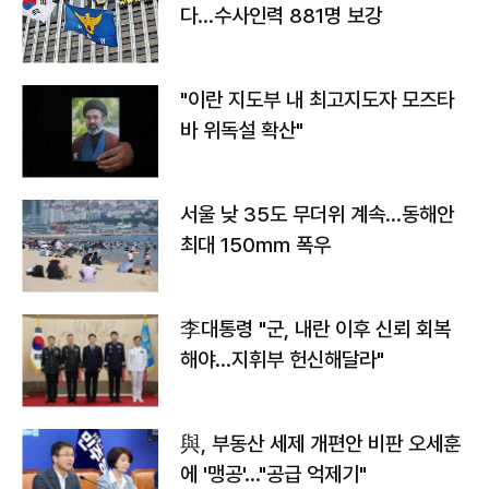
다…수사인력 881명 보강
"이란 지도부 내 최고지도자 모즈타
바 위독설 확산"
서울 낮 35도 무더위 계속…동해안
최대 150㎜ 폭우
李대통령 "군, 내란 이후 신뢰 회복
해야…지휘부 헌신해달라"
與, 부동산 세제 개편안 비판 오세훈
에 '맹공'…"공급 억제기"