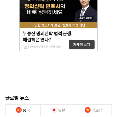
글로벌 뉴스
중국
일본
베트남