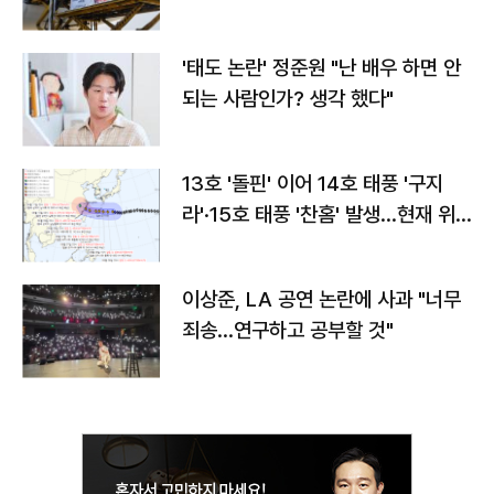
'태도 논란' 정준원 "난 배우 하면 안
되는 사람인가? 생각 했다"
13호 '돌핀' 이어 14호 태풍 '구지
라'·15호 태풍 '찬홈' 발생…현재 위
치와 이동경로는?
이상준, LA 공연 논란에 사과 "너무
죄송…연구하고 공부할 것"