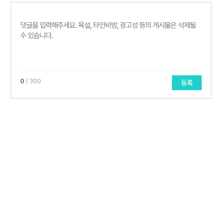
0
/ 300
등록