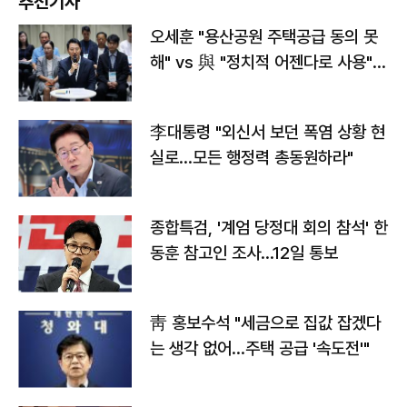
추천기사
오세훈 "용산공원 주택공급 동의 못
해" vs 與 "정치적 어젠다로 사용"
맞불
李대통령 "외신서 보던 폭염 상황 현
실로…모든 행정력 총동원하라"
종합특검, '계엄 당정대 회의 참석' 한
동훈 참고인 조사...12일 통보
靑 홍보수석 "세금으로 집값 잡겠다
는 생각 없어…주택 공급 '속도전'"