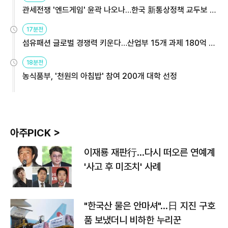
관세전쟁 '엔드게임' 윤곽 나오나…한국 新통상정책 교두보 활
용해야
17분전
섬유패션 글로벌 경쟁력 키운다…산업부 15개 과제 180억 지
원
18분전
농식품부, '천원의 아침밥' 참여 200개 대학 선정
아주PICK >
이재룡 재판行…다시 떠오른 연예계
'사고 후 미조치' 사례
"한국산 물은 안마셔"…日 지진 구호
품 보냈더니 비하한 누리꾼