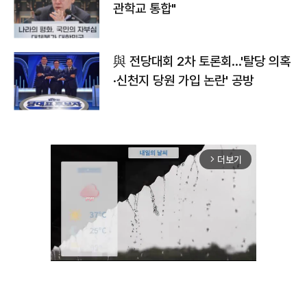
관학교 통합"
與 전당대회 2차 토론회…'탈당 의혹
·신천지 당원 가입 논란' 공방
더보기
arrow_forward_ios
Unmute