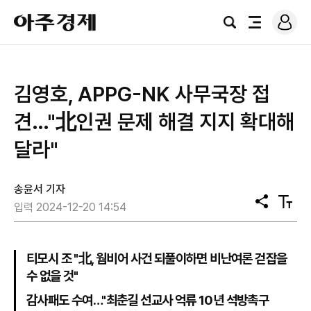
로
아
그
검
전
주
인
색
체
경
메
제
뉴
김영호, APPG-NK 사무국장 접
견…"北인권 문제 해결 지지 확대해
달라"
송윤서 기자
공
텍
입력 2024-12-20 14:54
유
스
트
크
기
티모시 조 "北, 웜비어 사건 되풀이하면 비난여론 걷잡을
수 없을 것"
감사패도 수여…"최춘길 선교사 억류 10년 석방촉구