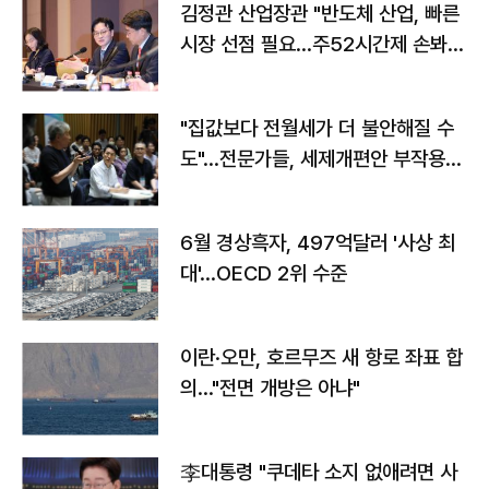
김정관 산업장관 "반도체 산업, 빠른
시장 선점 필요…주52시간제 손봐
야"
"집값보다 전월세가 더 불안해질 수
도"…전문가들, 세제개편안 부작용
우려
6월 경상흑자, 497억달러 '사상 최
대'…OECD 2위 수준
이란·오만, 호르무즈 새 항로 좌표 합
의…"전면 개방은 아냐"
李대통령 "쿠데타 소지 없애려면 사