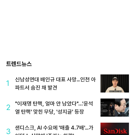
트렌드뉴스
신남성연대 배인규 대표 사망…인천 아
1
파트서 숨진 채 발견
"이재명 탄핵, 얼마 안 남았다"...'윤석
2
열 탄핵' 맞힌 무당, '성지글' 등장
샌디스크, AI 수요에 '매출 4.7배'…가
3