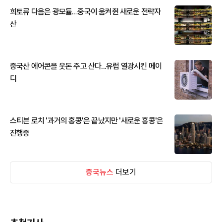
희토류 다음은 광모듈…중국이 움켜쥔 새로운 전략자
산
중국산 에어콘을 웃돈 주고 산다...유럽 열광시킨 메이
디
스티븐 로치 '과거의 홍콩'은 끝났지만 '새로운 홍콩'은
진행중
중국뉴스
더보기