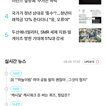
이던스 실망에 '주가는 하락'
국가가 청년 상대로 '통수'?...청년미
4
래적금 12% 준다더니 "응, 오류야"
두산에너빌리티, SMR 세제 지원·빌
5
게이츠 방한 기대에 5%대 강세
실시간 뉴스
08.06 17:50
UPDATE
4분전
與 "'하늘이법' 여야 공동 발의 괜찮아…그것이 협치"
9분전
'캐시딜' 캐시워크 돈 버는 퀴즈, 정답은?
14분전