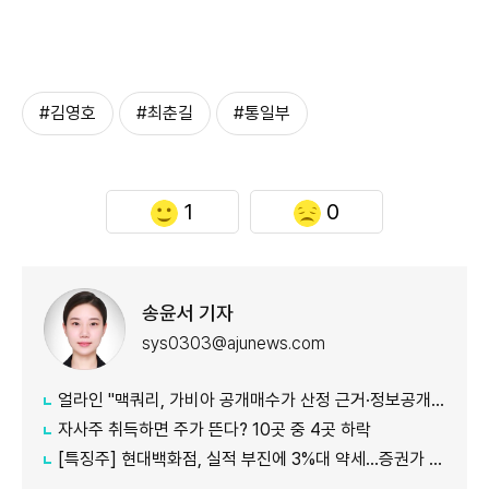
#김영호
#최춘길
#통일부
1
0
송윤서 기자
sys0303@ajunews.com
얼라인 "맥쿼리, 가비아 공개매수가 산정 근거·정보공개 더 밝혀야"
자사주 취득하면 주가 뜬다? 10곳 중 4곳 하락
[특징주] 현대백화점, 실적 부진에 3%대 약세…증권가 목표가 줄하향