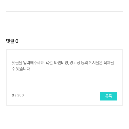
댓글
0
0
/ 300
등록