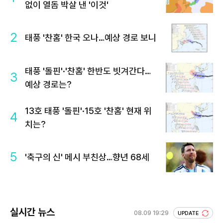
없이 열돔 박살 낸 '이것'
2
태풍 '찬홈' 한국 오나…예상 경로 보니
태풍 '돌핀'·'찬홈' 한반도 빗겨간다…
3
예상 경로는?
13호 태풍 '돌핀'·15호 '찬홈' 현재 위
4
치는?
5
'축구의 신' 메시 부친상…향년 68세
실시간 뉴스
08.09 19:29
UPDATE