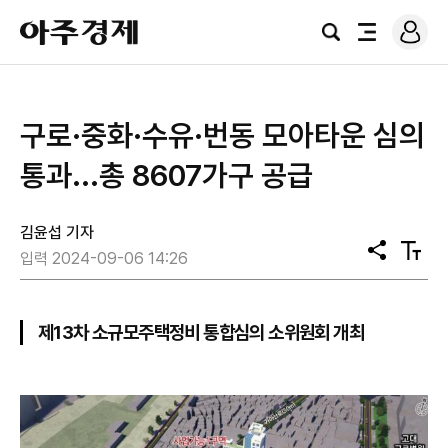
로
아
그
검
전
주
인
색
체
경
메
제
뉴
구로·중화·수유·번동 모아타운 심의
통과...총 8607가구 공급
김윤섭 기자
공
텍
입력 2024-09-06 14:26
유
스
트
크
기
제13차 소규모주택정비 통합심의 소위원회 개최