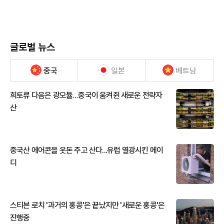
글로벌 뉴스
중국
일본
베트남
희토류 다음은 광모듈…중국이 움켜쥔 새로운 전략자
산
중국산 에어콘을 웃돈 주고 산다...유럽 열광시킨 메이
디
스티븐 로치 '과거의 홍콩'은 끝났지만 '새로운 홍콩'은
진행중