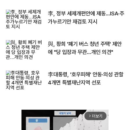
李, 정부 세제개편안에 제동…ISA·주
가누르기안 재검토 지시
與, 황희 '폐기 버스 청년 주택' 제안
에 "당 입장과 무관…개인 의견"
李대통령, '호우피해' 안동·의성 관할
4개면 특별재난지역 선포
더보기
arrow_forward_ios