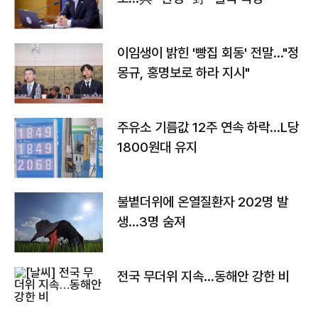
이임생이 밝힌 '빵집 회동' 전말…"정
몽규, 홍명보로 하라 지시"
주유소 기름값 12주 연속 하락…L당
1800원대 유지
불볕더위에 온열질환자 202명 발
생…3명 숨져
전국 무더위 지속…동해안 강한 비