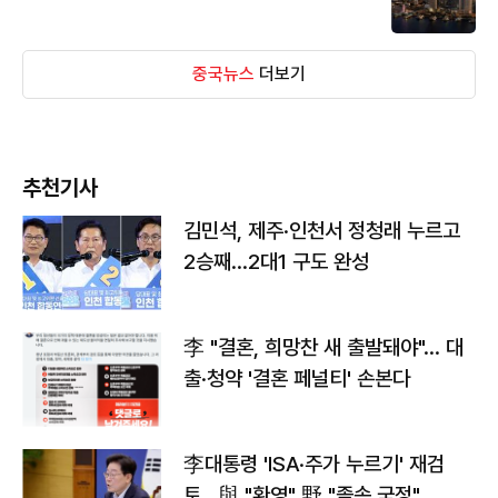
중국뉴스
더보기
추천기사
김민석, 제주·인천서 정청래 누르고
2승째…2대1 구도 완성
李 "결혼, 희망찬 새 출발돼야"… 대
출·청약 '결혼 페널티' 손본다
李대통령 'ISA·주가 누르기' 재검
토…與 "환영" 野 "졸속 국정"