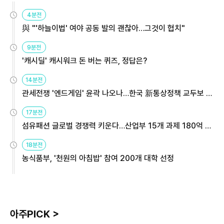
4분전
與 "'하늘이법' 여야 공동 발의 괜찮아…그것이 협치"
9분전
'캐시딜' 캐시워크 돈 버는 퀴즈, 정답은?
14분전
관세전쟁 '엔드게임' 윤곽 나오나…한국 新통상정책 교두보 활
용해야
17분전
섬유패션 글로벌 경쟁력 키운다…산업부 15개 과제 180억 지
원
18분전
농식품부, '천원의 아침밥' 참여 200개 대학 선정
아주PICK >