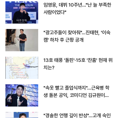
임영웅, 데뷔 10주년…"난 늘 부족한
사람이었다"
"광고주들이 찾아줘"…진태현, '이숙
캠' 하차 후 근황 공개
13호 태풍 '돌핀'·15호 '찬홈' 현재 위
치는?
"속옷 빨고 졸업식까지"…근육병 학
생 돌본 공익, 코미디언 김규원이었
다
"경솔한 언행 깊이 반성"…고개 숙인