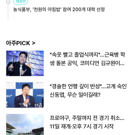
18분전
농식품부, '천원의 아침밥' 참여 200개 대학 선정
아주PICK >
"속옷 빨고 졸업식까지"…근육병 학
생 돌본 공익, 코미디언 김규원이었
다
"경솔한 언행 깊이 반성"…고개 숙인
신동엽, 무슨 일이길래?
프로야구, 주말까지 전 경기 취소…
11일 재개·오후 7시 경기 시작