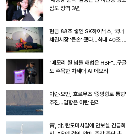
심도 징역 3년
현금 88조 쌓인 SK하이닉스, 국내
채권시장 '큰손' 됐다…최대 40조 투
자
"메모리 월 넘을 해법은 HBF"…구글
도 주목한 차세대 AI 메모리
이란·오만, 호르무즈 '중앙항로 통항'
추진…입항은 이란 관리
靑, 北 탄도미사일에 안보실 긴급회
의…"유엔 결의 위반, 즉각 중단 촉