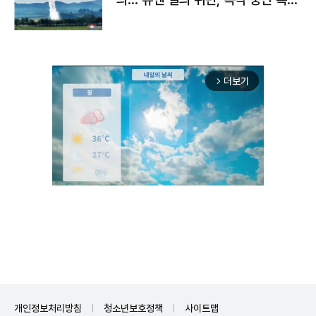
구"
더보기
arrow_forward_ios
Mute
개인정보처리방침
청소년보호정책
사이트맵