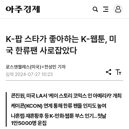
로
아
그
검
전
주
인
색
체
경
메
제
뉴
K-팝 스타가 좋아하는 K-웹툰, 미
국 한류팬 사로잡았다
로스앤젤레스(미국)=전성민 기자
공
텍
입력 2024-07-27 10:23
유
스
트
크
기
콘진원, 미국 LA서 '케이 스토리 코믹스 인 아메리카' 개최
케이콘(KCON) 연계 통해 한류 팬들 인지도 높여
나혼렙·재혼황후 등 K-만화·웹툰 부스 인기...첫날
1만5000명 운집