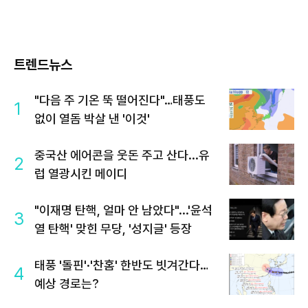
트렌드뉴스
"다음 주 기온 뚝 떨어진다"…태풍도
1
없이 열돔 박살 낸 '이것'
중국산 에어콘을 웃돈 주고 산다...유
2
럽 열광시킨 메이디
"이재명 탄핵, 얼마 안 남았다"...'윤석
3
열 탄핵' 맞힌 무당, '성지글' 등장
태풍 '돌핀'·'찬홈' 한반도 빗겨간다…
4
예상 경로는?