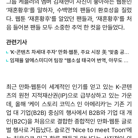
그룹 케플러의 멤버 김채현이 자신이 좋아하는 웹툰인
‘재혼황후’를 말하자, 수백명의 팬들이 환호성을 질렀
다. 웹툰 ‘재혼황후’를 알았던 팬들과, ‘재혼황후’를 처
음 들어본 팬들 모두 소중한 추억 한 컷을 만들었다.
관련기사
'K-콘텐츠 차세대 주자' 만화·웹툰, 주요 시장 美 '맞춤 공략' 나섰다
임재율 알에스미디어 팀장 "웹소설 태국어 번역, 아무도 안 해 시작했죠"
최근 만화·웹툰이 세계적인 인기를 얻고 있는 K-콘텐
츠의 원천 지적재산권(IP)으로 급부상하고 있는 가운
데, 올해 ‘케이 스토리 코믹스 인 아메리카’는 기존 기
업 대 기업(B2B) 중심의 행사에서 B2B와 기업 대 개
인(B2C)을 처음으로 결합한 종합적인 만화·웹툰 글로
벌 행사로 거듭났다. 슬로건 ‘Nice to meet Toon’에