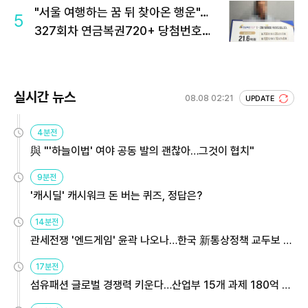
"서울 여행하는 꿈 뒤 찾아온 행운"…
5
327회차 연금복권720+ 당첨번호조
회 주목
실시간 뉴스
08.08 02:21
UPDATE
4분전
與 "'하늘이법' 여야 공동 발의 괜찮아…그것이 협치"
9분전
'캐시딜' 캐시워크 돈 버는 퀴즈, 정답은?
14분전
관세전쟁 '엔드게임' 윤곽 나오나…한국 新통상정책 교두보 활
용해야
17분전
섬유패션 글로벌 경쟁력 키운다…산업부 15개 과제 180억 지
원