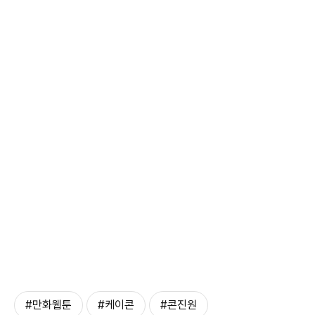
#만화웹툰
#케이콘
#콘진원