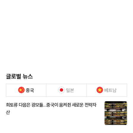
글로벌 뉴스
중국
일본
베트남
희토류 다음은 광모듈…중국이 움켜쥔 새로운 전략자
산