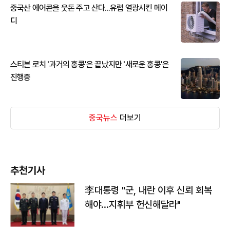
중국산 에어콘을 웃돈 주고 산다...유럽 열광시킨 메이
디
스티븐 로치 '과거의 홍콩'은 끝났지만 '새로운 홍콩'은
진행중
중국뉴스
더보기
추천기사
李대통령 "군, 내란 이후 신뢰 회복
해야…지휘부 헌신해달라"