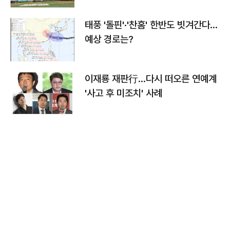
태풍 '돌핀'·'찬홈' 한반도 빗겨간다…
예상 경로는?
이재룡 재판行…다시 떠오른 연예계
'사고 후 미조치' 사례