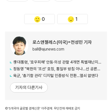
0
1
로스앤젤레스(미국)=전성민 기자
ball@ajunews.com
李대통령, '호우피해' 안동·의성 관할 4개면 특별재난지역 선포
정동영 "북한의 '조선' 호칭, 통일부 방침 아냐...선 공론화 먼저"
육군, '총기함 관리' 디지털 인증방식 전환…열쇠 없앤다
기자의 다른기사
©'5개국어 글로벌 경제신문' 아주경제. 무단전재·재배포 금지