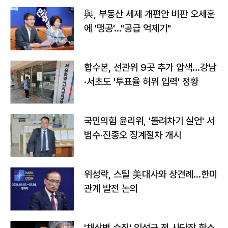
與, 부동산 세제 개편안 비판 오세훈
에 '맹공'…"공급 억제기"
합수본, 선관위 9곳 추가 압색…강남
·서초도 '투표율 허위 입력' 정황
국민의힘 윤리위, '돌려차기 실언' 서
범수·진종오 징계절차 개시
위성락, 스틸 美대사와 상견례…한미
관계 발전 논의
'채상병 순직' 임성근 전 사단장 항소