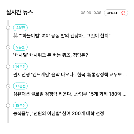
실시간 뉴스
08.09 10:38
UPDATE
4분전
與 "'하늘이법' 여야 공동 발의 괜찮아…그것이 협치"
9분전
'캐시딜' 캐시워크 돈 버는 퀴즈, 정답은?
14분전
관세전쟁 '엔드게임' 윤곽 나오나…한국 新통상정책 교두보 활
용해야
17분전
섬유패션 글로벌 경쟁력 키운다…산업부 15개 과제 180억 지
원
18분전
농식품부, '천원의 아침밥' 참여 200개 대학 선정