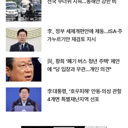
전국 무더위 지속…동해안 강한 비
李, 정부 세제개편안에 제동…ISA·주
가누르기안 재검토 지시
與, 황희 '폐기 버스 청년 주택' 제안
에 "당 입장과 무관…개인 의견"
李대통령, '호우피해' 안동·의성 관할
4개면 특별재난지역 선포