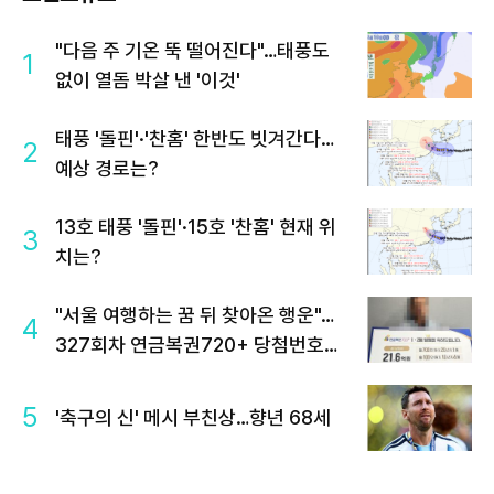
"다음 주 기온 뚝 떨어진다"…태풍도
1
없이 열돔 박살 낸 '이것'
태풍 '돌핀'·'찬홈' 한반도 빗겨간다…
2
예상 경로는?
13호 태풍 '돌핀'·15호 '찬홈' 현재 위
3
치는?
"서울 여행하는 꿈 뒤 찾아온 행운"…
4
327회차 연금복권720+ 당첨번호조
회 주목
5
'축구의 신' 메시 부친상…향년 68세