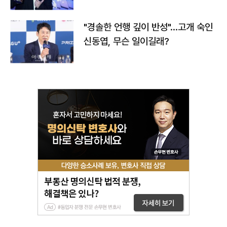
다
"경솔한 언행 깊이 반성"…고개 숙인
신동엽, 무슨 일이길래?