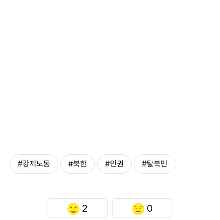
#강제노동
#북한
#인권
#탈북민
2
0