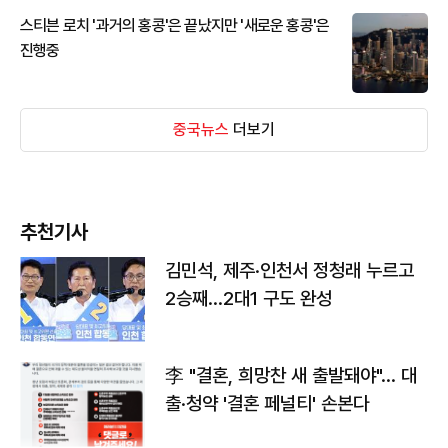
스티븐 로치 '과거의 홍콩'은 끝났지만 '새로운 홍콩'은
진행중
중국뉴스
더보기
추천기사
김민석, 제주·인천서 정청래 누르고
2승째…2대1 구도 완성
李 "결혼, 희망찬 새 출발돼야"… 대
출·청약 '결혼 페널티' 손본다