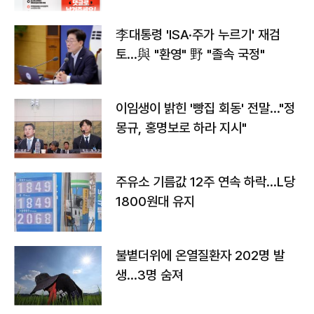
李대통령 'ISA·주가 누르기' 재검
토…與 "환영" 野 "졸속 국정"
이임생이 밝힌 '빵집 회동' 전말…"정
몽규, 홍명보로 하라 지시"
주유소 기름값 12주 연속 하락…L당
1800원대 유지
불볕더위에 온열질환자 202명 발
생…3명 숨져