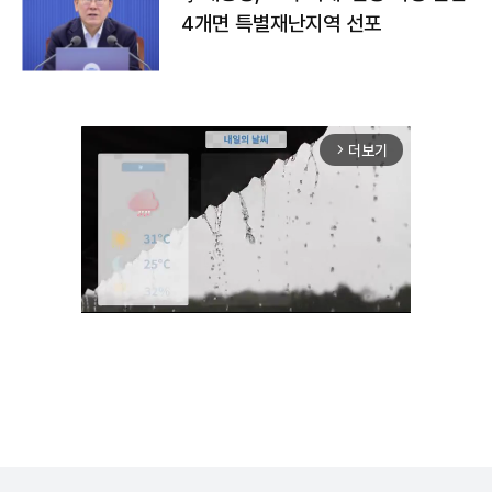
4개면 특별재난지역 선포
더보기
arrow_forward_ios
Unmute