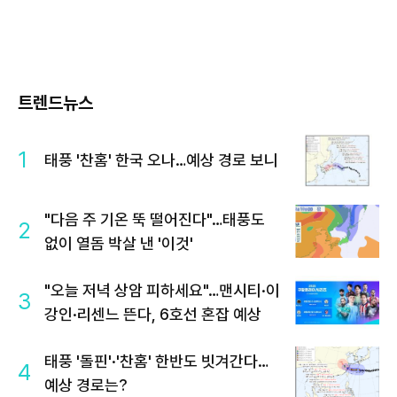
트렌드뉴스
1
태풍 '찬홈' 한국 오나…예상 경로 보니
"다음 주 기온 뚝 떨어진다"…태풍도
2
없이 열돔 박살 낸 '이것'
"오늘 저녁 상암 피하세요"…맨시티·이
3
강인·리센느 뜬다, 6호선 혼잡 예상
태풍 '돌핀'·'찬홈' 한반도 빗겨간다…
4
예상 경로는?