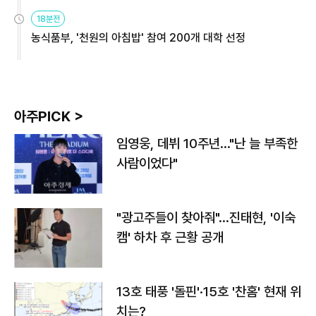
원
18분전
농식품부, '천원의 아침밥' 참여 200개 대학 선정
아주PICK >
임영웅, 데뷔 10주년…"난 늘 부족한
사람이었다"
"광고주들이 찾아줘"…진태현, '이숙
캠' 하차 후 근황 공개
13호 태풍 '돌핀'·15호 '찬홈' 현재 위
치는?