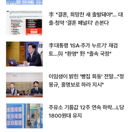
李 "결혼, 희망찬 새 출발돼야"… 대
출·청약 '결혼 페널티' 손본다
李대통령 'ISA·주가 누르기' 재검
토…與 "환영" 野 "졸속 국정"
이임생이 밝힌 '빵집 회동' 전말…"정
몽규, 홍명보로 하라 지시"
주유소 기름값 12주 연속 하락…L당
1800원대 유지