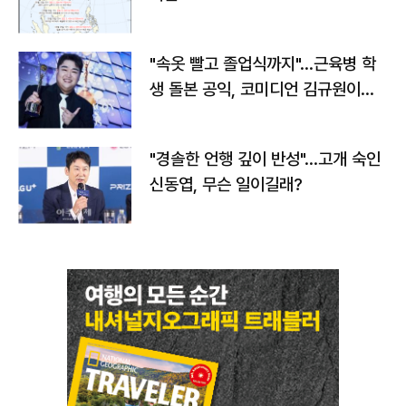
"속옷 빨고 졸업식까지"…근육병 학
생 돌본 공익, 코미디언 김규원이었
다
"경솔한 언행 깊이 반성"…고개 숙인
신동엽, 무슨 일이길래?