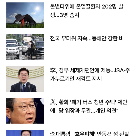
불볕더위에 온열질환자 202명 발
생…3명 숨져
전국 무더위 지속…동해안 강한 비
李, 정부 세제개편안에 제동…ISA·주
가누르기안 재검토 지시
與, 황희 '폐기 버스 청년 주택' 제안
에 "당 입장과 무관…개인 의견"
李대통령, '호우피해' 안동·의성 관할