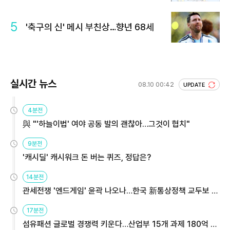
5
'축구의 신' 메시 부친상…향년 68세
실시간 뉴스
08.10 00:42
UPDATE
4분전
與 "'하늘이법' 여야 공동 발의 괜찮아…그것이 협치"
9분전
'캐시딜' 캐시워크 돈 버는 퀴즈, 정답은?
14분전
관세전쟁 '엔드게임' 윤곽 나오나…한국 新통상정책 교두보 활
용해야
17분전
섬유패션 글로벌 경쟁력 키운다…산업부 15개 과제 180억 지