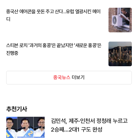
중국산 에어콘을 웃돈 주고 산다...유럽 열광시킨 메이
디
스티븐 로치 '과거의 홍콩'은 끝났지만 '새로운 홍콩'은
진행중
중국뉴스
더보기
추천기사
김민석, 제주·인천서 정청래 누르고
2승째…2대1 구도 완성