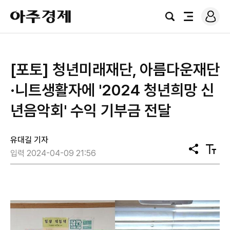
로
아
그
검
전
주
인
색
체
경
메
제
뉴
[포토] 청년미래재단, 아름다운재단
·니트생활자에 '2024 청년희망 신
년음악회' 수익 기부금 전달
유대길 기자
공
텍
입력 2024-04-09 21:56
유
스
트
크
기