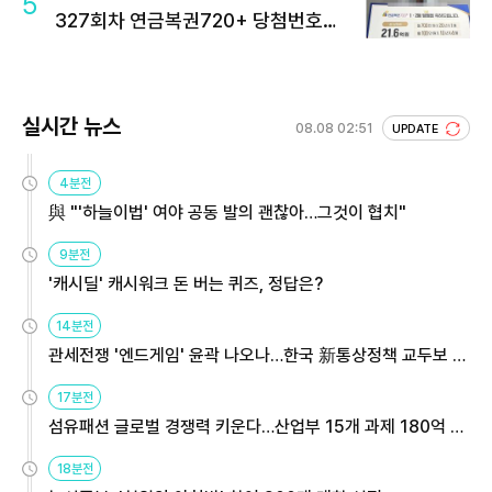
5
327회차 연금복권720+ 당첨번호조
회 주목
실시간 뉴스
08.08 02:51
UPDATE
4분전
與 "'하늘이법' 여야 공동 발의 괜찮아…그것이 협치"
9분전
'캐시딜' 캐시워크 돈 버는 퀴즈, 정답은?
14분전
관세전쟁 '엔드게임' 윤곽 나오나…한국 新통상정책 교두보 활
용해야
17분전
섬유패션 글로벌 경쟁력 키운다…산업부 15개 과제 180억 지
원
18분전