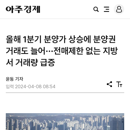
로
아
그
검
전
주
인
색
체
경
메
제
뉴
올해 1분기 분양가 상승에 분양권
거래도 늘어···전매제한 없는 지방
서 거래량 급증
윤동 기자
공
텍
입력 2024-04-08 08:54
유
스
트
크
기