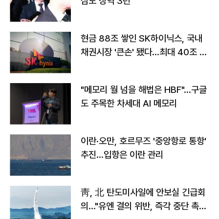
심도 징역 3년
현금 88조 쌓인 SK하이닉스, 국내
채권시장 '큰손' 됐다…최대 40조 투
자
"메모리 월 넘을 해법은 HBF"…구글
도 주목한 차세대 AI 메모리
이란·오만, 호르무즈 '중앙항로 통항'
추진…입항은 이란 관리
靑, 北 탄도미사일에 안보실 긴급회
의…"유엔 결의 위반, 즉각 중단 촉