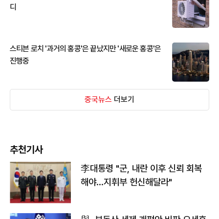
디
스티븐 로치 '과거의 홍콩'은 끝났지만 '새로운 홍콩'은
진행중
중국뉴스
더보기
추천기사
李대통령 "군, 내란 이후 신뢰 회복
해야…지휘부 헌신해달라"