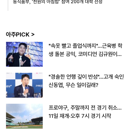
농식품부, '천원의 아침밥' 참여 200개 대학 선정
아주PICK >
"속옷 빨고 졸업식까지"…근육병 학
생 돌본 공익, 코미디언 김규원이었
다
"경솔한 언행 깊이 반성"…고개 숙인
신동엽, 무슨 일이길래?
프로야구, 주말까지 전 경기 취소…
11일 재개·오후 7시 경기 시작