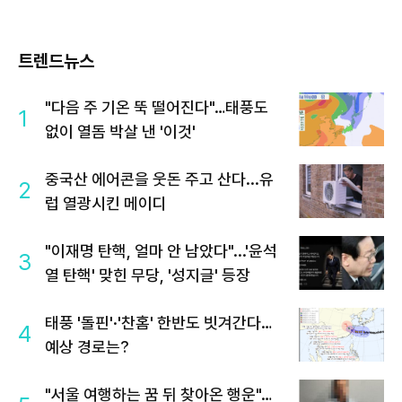
트렌드뉴스
"다음 주 기온 뚝 떨어진다"…태풍도
1
없이 열돔 박살 낸 '이것'
중국산 에어콘을 웃돈 주고 산다...유
2
럽 열광시킨 메이디
"이재명 탄핵, 얼마 안 남았다"...'윤석
3
열 탄핵' 맞힌 무당, '성지글' 등장
태풍 '돌핀'·'찬홈' 한반도 빗겨간다…
4
예상 경로는?
"서울 여행하는 꿈 뒤 찾아온 행운"…