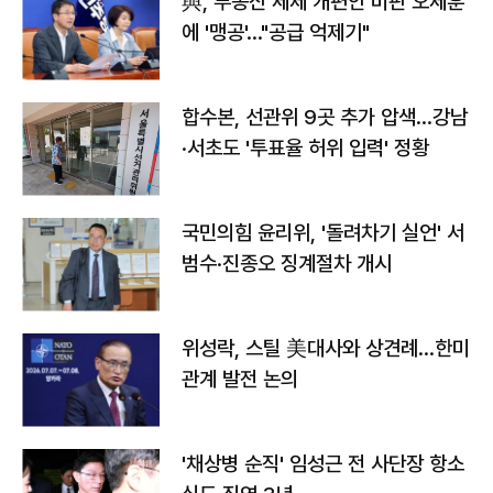
與, 부동산 세제 개편안 비판 오세훈
에 '맹공'…"공급 억제기"
합수본, 선관위 9곳 추가 압색…강남
·서초도 '투표율 허위 입력' 정황
국민의힘 윤리위, '돌려차기 실언' 서
범수·진종오 징계절차 개시
위성락, 스틸 美대사와 상견례…한미
관계 발전 논의
'채상병 순직' 임성근 전 사단장 항소