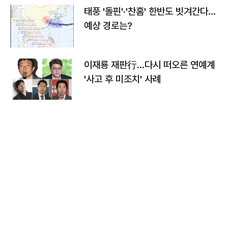
태풍 '돌핀'·'찬홈' 한반도 빗겨간다…
예상 경로는?
이재룡 재판行…다시 떠오른 연예계
'사고 후 미조치' 사례