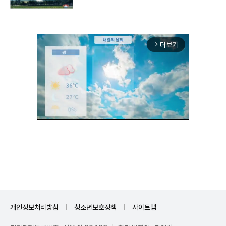
구"
더보기
arrow_forward_ios
Mute
개인정보처리방침
청소년보호정책
사이트맵