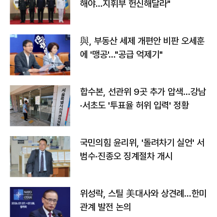
해야…지휘부 헌신해달라"
與, 부동산 세제 개편안 비판 오세훈
에 '맹공'…"공급 억제기"
합수본, 선관위 9곳 추가 압색…강남
·서초도 '투표율 허위 입력' 정황
국민의힘 윤리위, '돌려차기 실언' 서
범수·진종오 징계절차 개시
위성락, 스틸 美대사와 상견례…한미
관계 발전 논의