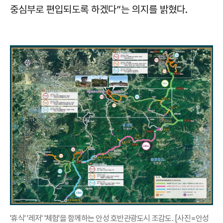
중심부로 편입되도록 하겠다”는 의지를 밝혔다.
'휴식' '레저' '체험'을 함께하는 안성 호반관광도시 조감도. [사진=안성