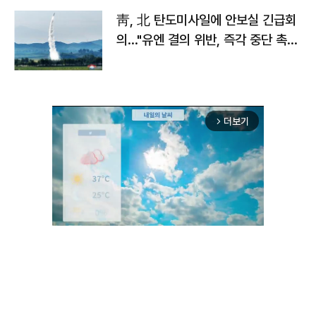
靑, 北 탄도미사일에 안보실 긴급회
의…"유엔 결의 위반, 즉각 중단 촉
구"
더보기
arrow_forward_ios
Unmute