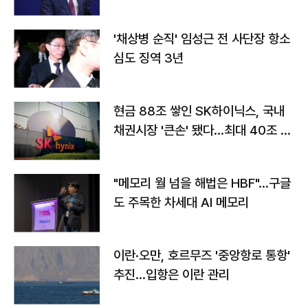
'채상병 순직' 임성근 전 사단장 항소
심도 징역 3년
현금 88조 쌓인 SK하이닉스, 국내
채권시장 '큰손' 됐다…최대 40조 투
자
"메모리 월 넘을 해법은 HBF"…구글
도 주목한 차세대 AI 메모리
이란·오만, 호르무즈 '중앙항로 통항'
추진…입항은 이란 관리