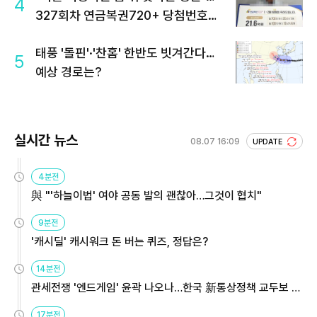
4
327회차 연금복권720+ 당첨번호조
회 주목
태풍 '돌핀'·'찬홈' 한반도 빗겨간다…
5
예상 경로는?
실시간 뉴스
08.07 16:09
UPDATE
4분전
與 "'하늘이법' 여야 공동 발의 괜찮아…그것이 협치"
9분전
'캐시딜' 캐시워크 돈 버는 퀴즈, 정답은?
14분전
관세전쟁 '엔드게임' 윤곽 나오나…한국 新통상정책 교두보 활
용해야
17분전