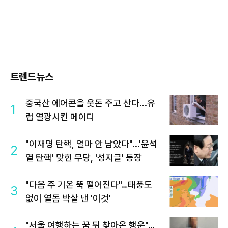
트렌드뉴스
중국산 에어콘을 웃돈 주고 산다...유
1
럽 열광시킨 메이디
"이재명 탄핵, 얼마 안 남았다"...'윤석
2
열 탄핵' 맞힌 무당, '성지글' 등장
"다음 주 기온 뚝 떨어진다"…태풍도
3
없이 열돔 박살 낸 '이것'
"서울 여행하는 꿈 뒤 찾아온 행운"…