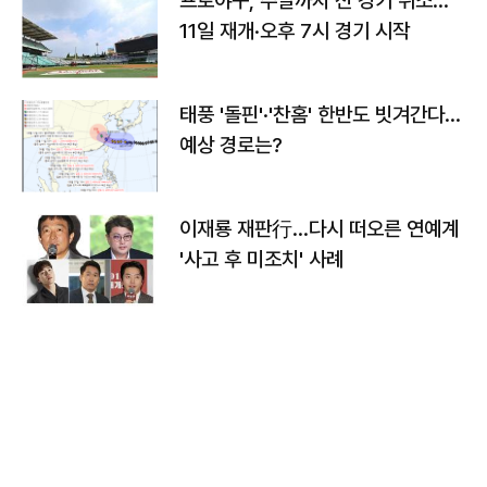
프로야구, 주말까지 전 경기 취소…
11일 재개·오후 7시 경기 시작
태풍 '돌핀'·'찬홈' 한반도 빗겨간다…
예상 경로는?
이재룡 재판行…다시 떠오른 연예계
'사고 후 미조치' 사례