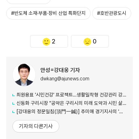
#반도체 소재·부품·장비 산업 특화단지
#호반관광도시
2
0
안성=강대웅 기자
dwkang@ajunews.com
최원용표 '시민건강' 프로젝트...생활밀착형 건강관리 강화
신동화 구리시장 "공약은 구리시의 미래 도약과 시민 삶의 질 향상 위한 엄중한 약속"
[강대웅의 정문일침(頂門一鍼)] 추미애 경기지사의 '지방세입구조 개혁' 정부가 답할 차례다
기자의 다른기사