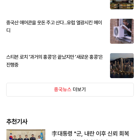
중국산 에어콘을 웃돈 주고 산다...유럽 열광시킨 메이
디
스티븐 로치 '과거의 홍콩'은 끝났지만 '새로운 홍콩'은
진행중
중국뉴스
더보기
추천기사
李대통령 "군, 내란 이후 신뢰 회복