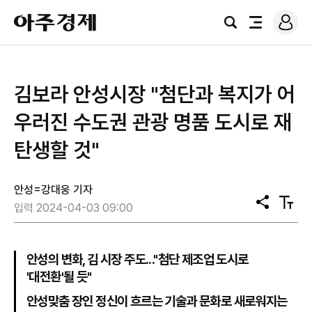
로
아
그
검
전
주
인
색
체
경
메
제
뉴
김보라 안성시장 "첨단과 복지가 어
우러진 수도권 관광 명품 도시로 재
탄생할 것"
안성=강대웅 기자
공
텍
입력 2024-04-03 09:00
유
스
트
크
기
안성의 변화, 김 시장 주도..."첨단 제조업 도시로
'대전환'될 듯"
안성맞춤 장인 정신이 흐르는 기술과 문화로 새로워지는