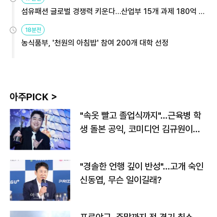
섬유패션 글로벌 경쟁력 키운다…산업부 15개 과제 180억 지
원
18분전
농식품부, '천원의 아침밥' 참여 200개 대학 선정
아주PICK >
"속옷 빨고 졸업식까지"…근육병 학
생 돌본 공익, 코미디언 김규원이었
다
"경솔한 언행 깊이 반성"…고개 숙인
신동엽, 무슨 일이길래?