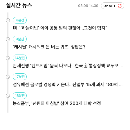
실시간 뉴스
08.09 14:39
UPDATE
4분전
與 "'하늘이법' 여야 공동 발의 괜찮아…그것이 협치"
9분전
'캐시딜' 캐시워크 돈 버는 퀴즈, 정답은?
14분전
관세전쟁 '엔드게임' 윤곽 나오나…한국 新통상정책 교두보 활
용해야
17분전
섬유패션 글로벌 경쟁력 키운다…산업부 15개 과제 180억 지
원
18분전
농식품부, '천원의 아침밥' 참여 200개 대학 선정