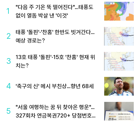
"다음 주 기온 뚝 떨어진다"…태풍도
1
없이 열돔 박살 낸 '이것'
태풍 '돌핀'·'찬홈' 한반도 빗겨간다…
2
예상 경로는?
13호 태풍 '돌핀'·15호 '찬홈' 현재 위
3
치는?
4
'축구의 신' 메시 부친상…향년 68세
"서울 여행하는 꿈 뒤 찾아온 행운"…
5
327회차 연금복권720+ 당첨번호조
회 주목