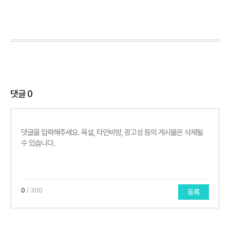
댓글
0
0
/ 300
등록