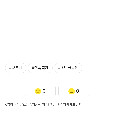
#군포시
#철쭉축제
#초막골공원
0
0
©'5개국어 글로벌 경제신문' 아주경제. 무단전재·재배포 금지