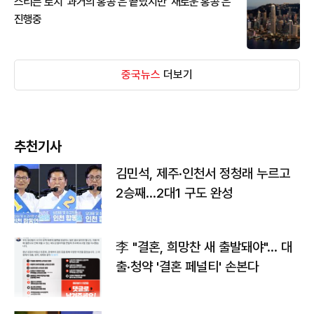
스티븐 로치 '과거의 홍콩'은 끝났지만 '새로운 홍콩'은
진행중
중국뉴스
더보기
추천기사
김민석, 제주·인천서 정청래 누르고
2승째…2대1 구도 완성
李 "결혼, 희망찬 새 출발돼야"… 대
출·청약 '결혼 페널티' 손본다