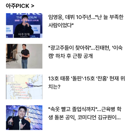
아주PICK >
임영웅, 데뷔 10주년…"난 늘 부족한
사람이었다"
"광고주들이 찾아줘"…진태현, '이숙
캠' 하차 후 근황 공개
13호 태풍 '돌핀'·15호 '찬홈' 현재 위
치는?
"속옷 빨고 졸업식까지"…근육병 학
생 돌본 공익, 코미디언 김규원이었
다