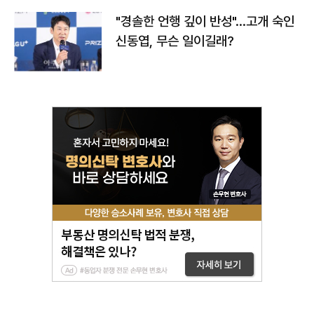
"경솔한 언행 깊이 반성"…고개 숙인
신동엽, 무슨 일이길래?