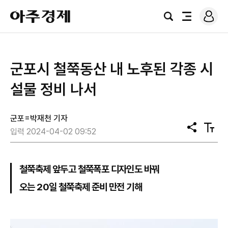
로
아
그
검
전
주
인
색
체
경
메
제
뉴
군포시 철쭉동산 내 노후된 각종 시
설물 정비 나서
군포=박재천 기자
공
텍
입력 2024-04-02 09:52
유
스
트
크
기
철쭉축제 앞두고 철쭉폭포 디자인도 바꿔
오는 20일 철쭉축제 준비 만전 기해