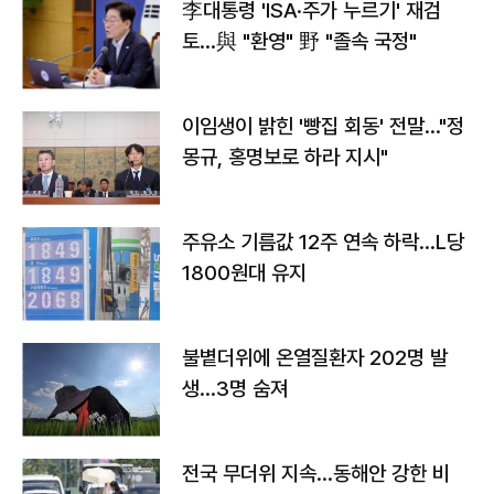
李대통령 'ISA·주가 누르기' 재검
토…與 "환영" 野 "졸속 국정"
이임생이 밝힌 '빵집 회동' 전말…"정
몽규, 홍명보로 하라 지시"
주유소 기름값 12주 연속 하락…L당
1800원대 유지
불볕더위에 온열질환자 202명 발
생…3명 숨져
전국 무더위 지속…동해안 강한 비