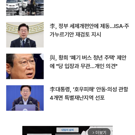
李, 정부 세제개편안에 제동…ISA·주
가누르기안 재검토 지시
與, 황희 '폐기 버스 청년 주택' 제안
에 "당 입장과 무관…개인 의견"
李대통령, '호우피해' 안동·의성 관할
4개면 특별재난지역 선포
더보기
arrow_forward_ios