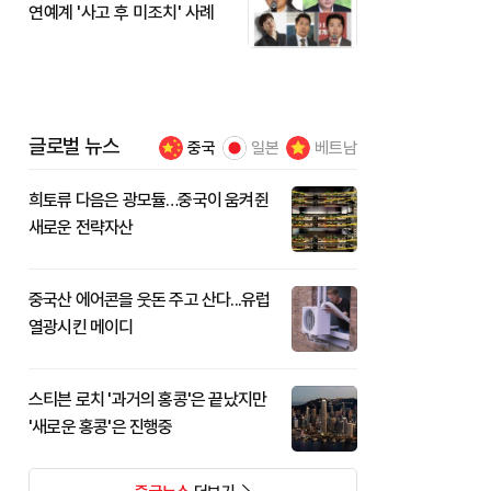
연예계 '사고 후 미조치' 사례
글로벌 뉴스
중국
일본
베트남
희토류 다음은 광모듈…중국이 움켜쥔
새로운 전략자산
중국산 에어콘을 웃돈 주고 산다...유럽
열광시킨 메이디
스티븐 로치 '과거의 홍콩'은 끝났지만
'새로운 홍콩'은 진행중