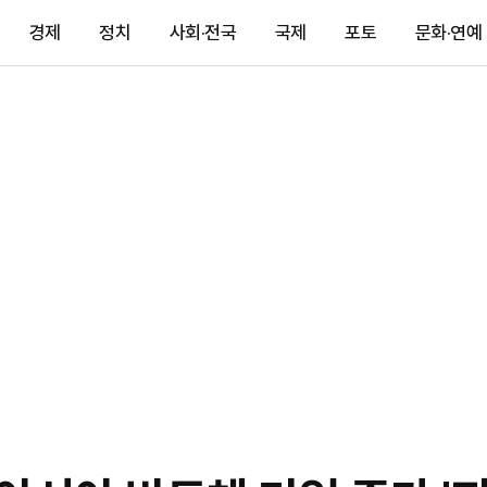
경제
정치
사회·전국
국제
포토
문화·연예