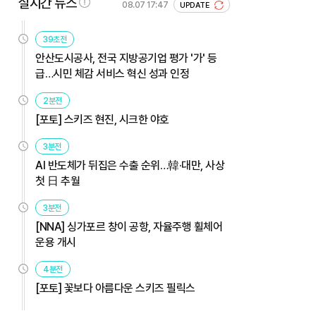
실시간 뉴스
08.07 17:47
UPDATE
39초전
안산도시공사, 전국 지방공기업 평가 '가' 등
급…시민 체감 서비스 혁신 성과 인정
2분전
[포토] 스키즈 현진, 시크한 야호
3분전
AI 반도체가 뒤집은 수출 순위…韓·대만, 사상
첫 日 추월
3분전
[NNA] 싱가포르 창이 공항, 자율주행 휠체어
운용 개시
4분전
[포토] 꽃보다 아름다운 스키즈 필릭스