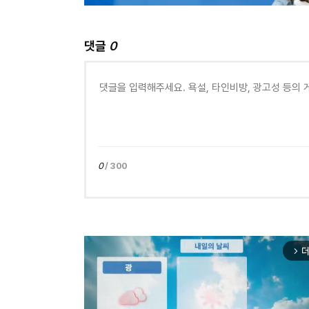
댓글
0
0
/ 300
더
arrow_forward_ios