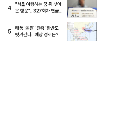
"서울 여행하는 꿈 뒤 찾아
4
온 행운"…327회차 연금
복권720+ 당첨번호조회
주목
태풍 '돌핀'·'찬홈' 한반도
5
빗겨간다…예상 경로는?