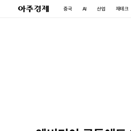
아
중국
AI
산업
재테크
주
경
제