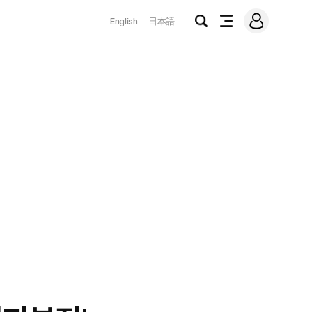
로
English
日本語
그
검
전
인
색
체
메
뉴