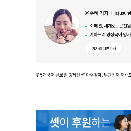
윤주혜 기자
jujusu
K-패션, 세계로…콘진원
이하느리·양정욱이 망가
기자의 다른기사
©'5개국어 글로벌 경제신문' 아주경제. 무단전재·재배