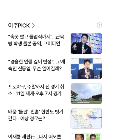
아주PICK
"속옷 빨고 졸업식까지"…근육
병 학생 돌본 공익, 코미디언 김
규원이었다
"경솔한 언행 깊이 반성"…고개
숙인 신동엽, 무슨 일이길래?
프로야구, 주말까지 전 경기 취
소…11일 재개·오후 7시 경기
시작
태풍 '돌핀'·'찬홈' 한반도 빗겨
간다…예상 경로는?
이재룡 재판行…다시 떠오른