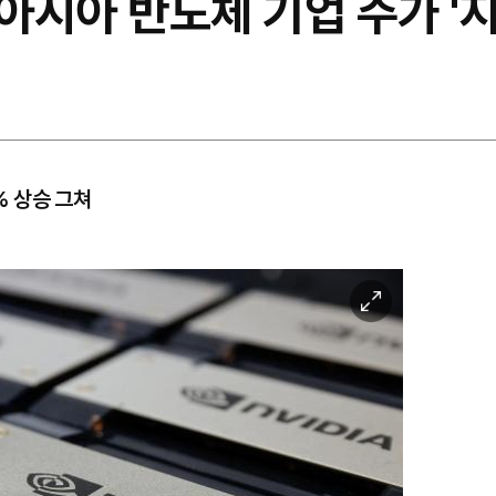
아시아 반도체 기업 주가 '
% 상승 그쳐
이
미
지
확
대