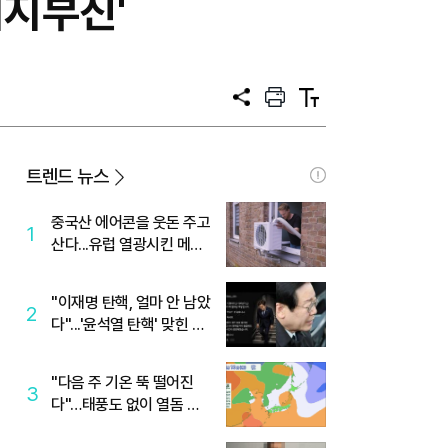
지지부진'
공
프
텍
유
린
스
트
트
크
기
트렌드 뉴스
중국산 에어콘을 웃돈 주고
1
산다...유럽 열광시킨 메이
디
"이재명 탄핵, 얼마 안 남았
2
다"...'윤석열 탄핵' 맞힌 무
당, '성지글' 등장
"다음 주 기온 뚝 떨어진
3
다"…태풍도 없이 열돔 박
살 낸 '이것'