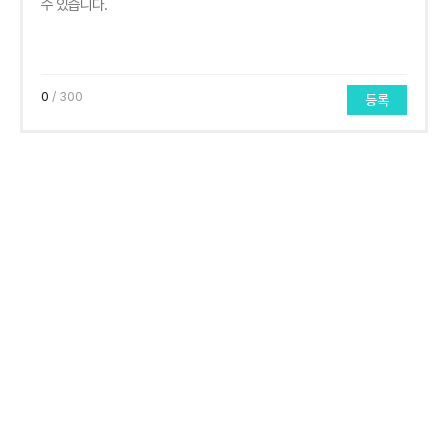
0
/ 300
등록