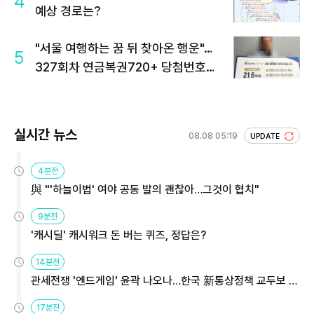
4
예상 경로는?
"서울 여행하는 꿈 뒤 찾아온 행운"…
5
327회차 연금복권720+ 당첨번호조
회 주목
실시간 뉴스
08.08 05:19
UPDATE
4분전
與 "'하늘이법' 여야 공동 발의 괜찮아…그것이 협치"
9분전
'캐시딜' 캐시워크 돈 버는 퀴즈, 정답은?
14분전
관세전쟁 '엔드게임' 윤곽 나오나…한국 新통상정책 교두보 활
용해야
17분전