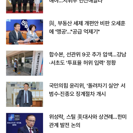
해야…지휘부 헌신해달라"
與, 부동산 세제 개편안 비판 오세훈
에 '맹공'…"공급 억제기"
합수본, 선관위 9곳 추가 압색…강남
·서초도 '투표율 허위 입력' 정황
국민의힘 윤리위, '돌려차기 실언' 서
범수·진종오 징계절차 개시
위성락, 스틸 美대사와 상견례…한미
관계 발전 논의