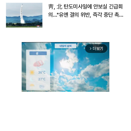
靑, 北 탄도미사일에 안보실 긴급회
의…"유엔 결의 위반, 즉각 중단 촉
구"
더보기
arrow_forward_ios
Unmute