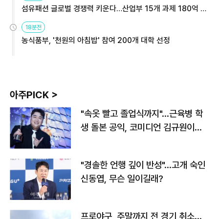
섬유패션 글로벌 경쟁력 키운다…산업부 15개 과제 180억 지
원
18분전
농식품부, '천원의 아침밥' 참여 200개 대학 선정
아주PICK >
"속옷 빨고 졸업식까지"…근육병 학
생 돌본 공익, 코미디언 김규원이었
다
"경솔한 언행 깊이 반성"…고개 숙인
신동엽, 무슨 일이길래?
프로야구, 주말까지 전 경기 취소…