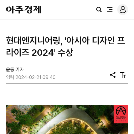
로
아
그
검
전
주
인
색
체
경
메
제
뉴
현대엔지니어링, '아시아 디자인 프
라이즈 2024' 수상
윤동 기자
공
텍
입력 2024-02-21 09:40
유
스
트
크
기