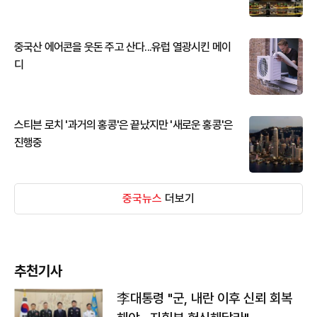
중국산 에어콘을 웃돈 주고 산다...유럽 열광시킨 메이
디
스티븐 로치 '과거의 홍콩'은 끝났지만 '새로운 홍콩'은
진행중
중국뉴스
더보기
추천기사
李대통령 "군, 내란 이후 신뢰 회복