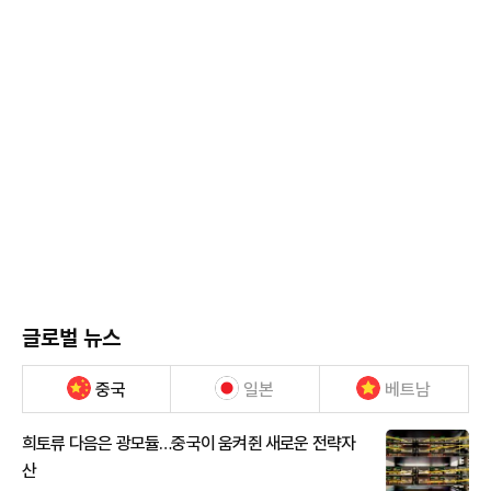
글로벌 뉴스
중국
일본
베트남
희토류 다음은 광모듈…중국이 움켜쥔 새로운 전략자
산