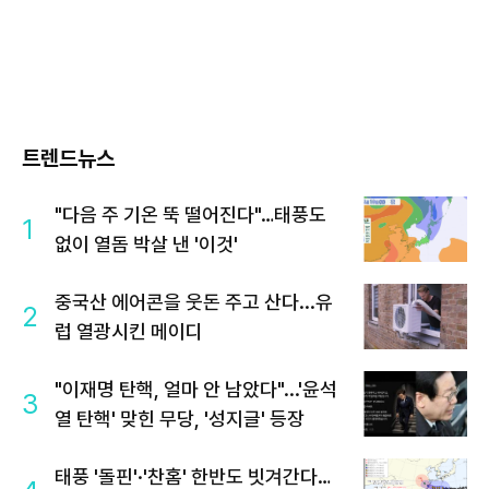
트렌드뉴스
"다음 주 기온 뚝 떨어진다"…태풍도
1
없이 열돔 박살 낸 '이것'
중국산 에어콘을 웃돈 주고 산다...유
2
럽 열광시킨 메이디
"이재명 탄핵, 얼마 안 남았다"...'윤석
3
열 탄핵' 맞힌 무당, '성지글' 등장
태풍 '돌핀'·'찬홈' 한반도 빗겨간다…