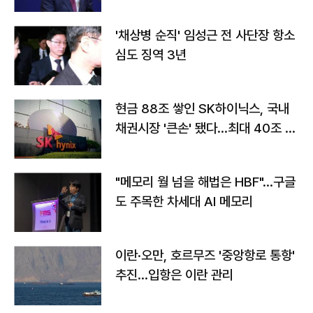
'채상병 순직' 임성근 전 사단장 항소
심도 징역 3년
현금 88조 쌓인 SK하이닉스, 국내
채권시장 '큰손' 됐다…최대 40조 투
자
"메모리 월 넘을 해법은 HBF"…구글
도 주목한 차세대 AI 메모리
이란·오만, 호르무즈 '중앙항로 통항'
추진…입항은 이란 관리