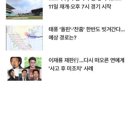
11일 재개·오후 7시 경기 시작
태풍 '돌핀'·'찬홈' 한반도 빗겨간다…
예상 경로는?
이재룡 재판行…다시 떠오른 연예계
'사고 후 미조치' 사례