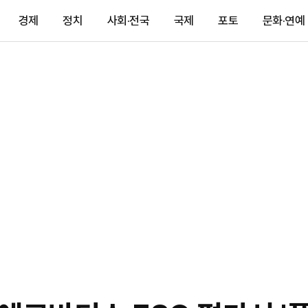
경제
정치
사회·전국
국제
포토
문화·연예