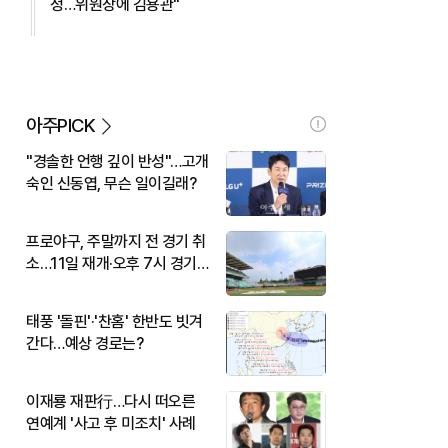
정…위원장에 김용관"
아주PICK
"경솔한 언행 깊이 반성"…고개
숙인 신동엽, 무슨 일이길래?
프로야구, 주말까지 전 경기 취
소…11일 재개·오후 7시 경기
시작
태풍 '돌핀'·'찬홈' 한반도 빗겨
간다…예상 경로는?
이재룡 재판行…다시 떠오른
연예계 '사고 후 미조치' 사례