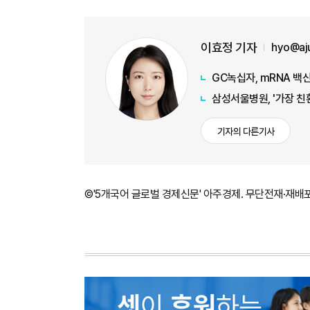
이효정 기자
hyo@aj
GC녹십자, mRNA 백
삼성서울병원, '가장 친환
기자의 다른기사
©'5개국어 글로벌 경제신문' 아주경제. 무단전재·재배