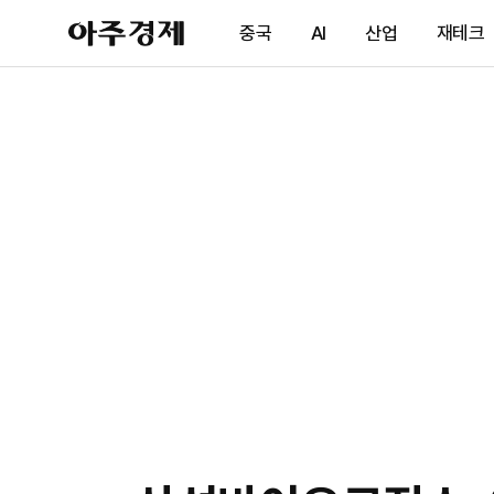
아
중국
AI
산업
재테크
주
경
제