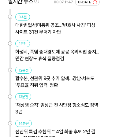
실시간 뉴스
08.07 11:47
UPDATE
3초전
대한변협·방미통위 공조…'변호사 사칭' 피싱
사이트 31건 무더기 차단
1분전
화성시, 폭염 중대경보에 공공 옥외작업 중지...
민간 현장도 휴식 집중점검
12분전
합수본, 선관위 9곳 추가 압색…강남·서초도
'투표율 허위 입력' 정황
13분전
'채상병 순직' 임성근 전 사단장 항소심도 징역
3년
14분전
선관위 특검 추천위 "14일 최종 후보 2인 결