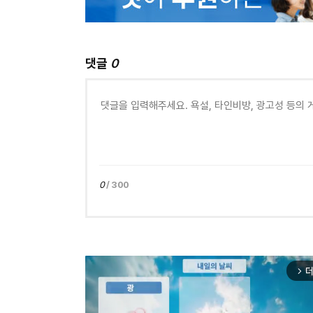
댓글
0
0
/ 300
더
arrow_forward_ios