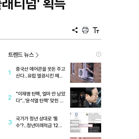
플래티넘' 획득
공
프
텍
유
린
스
트
트
크
기
트렌드 뉴스
중국산 에어콘을 웃돈 주고
1
산다...유럽 열광시킨 메이
디
"이재명 탄핵, 얼마 안 남았
2
다"...'윤석열 탄핵' 맞힌 무
당, '성지글' 등장
국가가 청년 상대로 '통
3
수'?...청년미래적금 12%
준다더니 "응, 오류야"