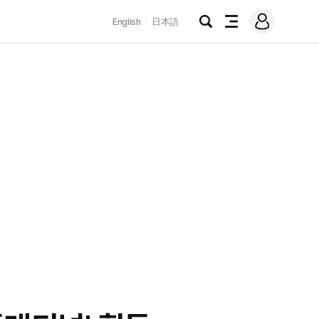
로
English
日本語
그
검
전
인
색
체
메
뉴