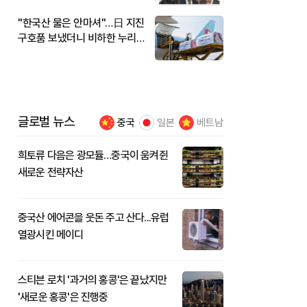
"한국산 물은 안마셔"…日 지진
구호품 보냈더니 비하한 누리
꾼
글로벌 뉴스
중국
일본
베트남
희토류 다음은 광모듈…중국이 움켜쥔
새로운 전략자산
중국산 에어콘을 웃돈 주고 산다...유럽
열광시킨 메이디
스티븐 로치 '과거의 홍콩'은 끝났지만
'새로운 홍콩'은 진행중