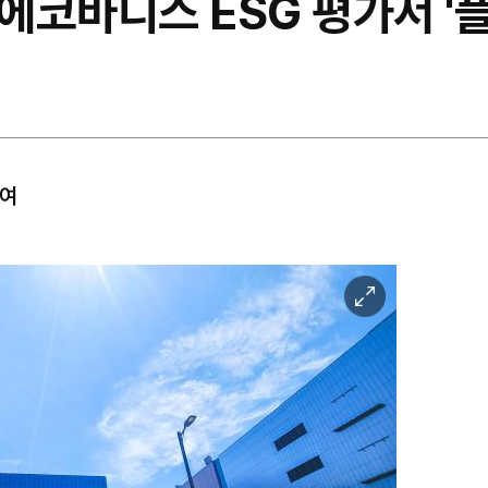
에코바디스 ESG 평가서 '
부여
이
미
지
확
대