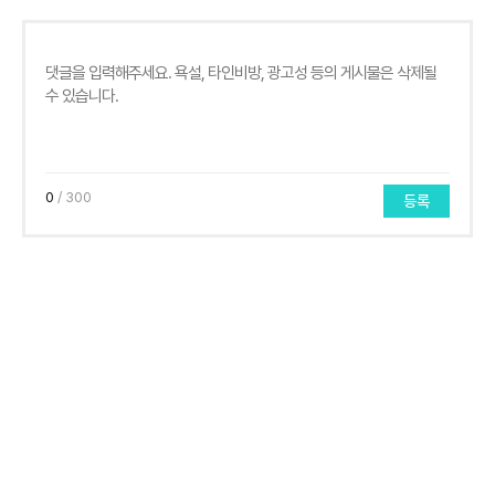
0
/ 300
등록