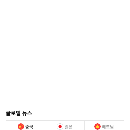
글로벌 뉴스
중국
일본
베트남