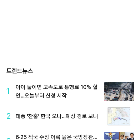
트렌드뉴스
아이 둘이면 고속도로 통행료 10% 할
1
인…오늘부터 신청 시작
2
태풍 '찬홈' 한국 오나…예상 경로 보니
6·25 적국 수장 어록 읊은 국방장관…