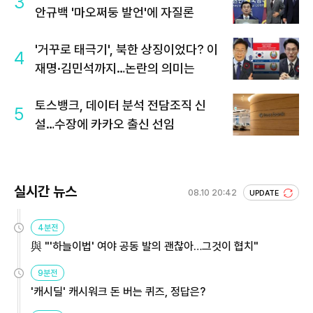
3
안규백 '마오쩌둥 발언'에 자질론
'거꾸로 태극기', 북한 상징이었다? 이
4
재명·김민석까지…논란의 의미는
토스뱅크, 데이터 분석 전담조직 신
5
설…수장에 카카오 출신 선임
실시간 뉴스
08.10 20:42
UPDATE
4분전
與 "'하늘이법' 여야 공동 발의 괜찮아…그것이 협치"
9분전
'캐시딜' 캐시워크 돈 버는 퀴즈, 정답은?