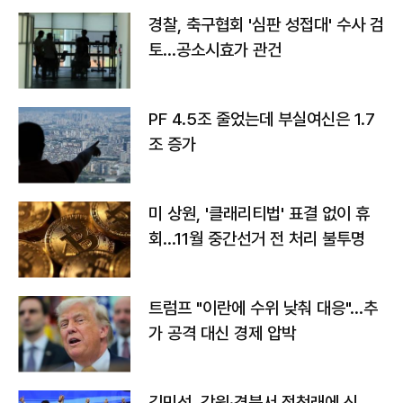
경찰, 축구협회 '심판 성접대' 수사 검
토…공소시효가 관건
PF 4.5조 줄었는데 부실여신은 1.7
조 증가
미 상원, '클래리티법' 표결 없이 휴
회…11월 중간선거 전 처리 불투명
트럼프 "이란에 수위 낮춰 대응"…추
가 공격 대신 경제 압박
김민석, 강원·경북서 정청래에 신