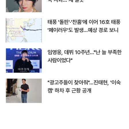
태풍 '돌핀'·'찬홈'에 이어 16호 태풍
'페이러우'도 발생…예상 경로 보니
임영웅, 데뷔 10주년…"난 늘 부족한
사람이었다"
"광고주들이 찾아줘"…진태현, '이숙
캠' 하차 후 근황 공개