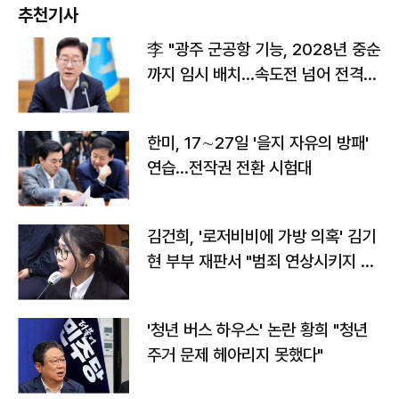
추천기사
李 "광주 군공항 기능, 2028년 중순
까지 임시 배치…속도전 넘어 전격
전"
한미, 17∼27일 '을지 자유의 방패'
연습…전작권 전환 시험대
김건희, '로저비비에 가방 의혹' 김기
현 부부 재판서 "범죄 연상시키지 말
라"
'청년 버스 하우스' 논란 황희 "청년
주거 문제 헤아리지 못했다"