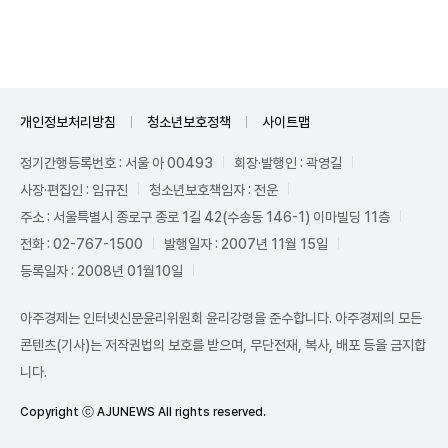
Unmute
개인정보처리방침
청소년보호정책
사이트맵
정기간행등록번호 : 서울 아 00493
회장·발행인 : 곽영길
사장·편집인 : 임규진
청소년보호책임자 : 전운
주소 : 서울특별시 종로구 종로 1길 42(수송동 146-1) 이마빌딩 11층
전화 : 02-767-1500
발행일자 : 2007년 11월 15일
등록일자 : 2008년 01월10일
아주경제는 인터넷신문윤리위원회 윤리강령을 준수합니다. 아주경제의 모든
콘텐츠(기사)는 저작권법의 보호를 받으며, 무단전재, 복사, 배포 등을 금지합
니다.
Copyright ⓒ AJUNEWS All rights reserved.