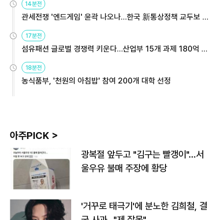
14분전
관세전쟁 '엔드게임' 윤곽 나오나…한국 新통상정책 교두보 활
용해야
17분전
섬유패션 글로벌 경쟁력 키운다…산업부 15개 과제 180억 지
원
18분전
농식품부, '천원의 아침밥' 참여 200개 대학 선정
아주PICK >
광복절 앞두고 "김구는 빨갱이"…서
울우유 불매 주장에 황당
'거꾸로 태극기'에 분노한 김희철, 결
국 사과…"제 잘못"