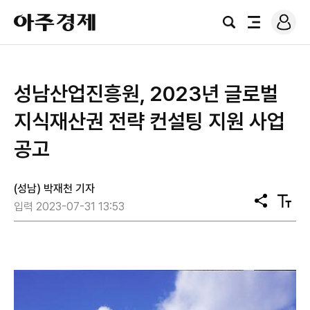
로
아
그
검
전
주
인
색
체
경
메
제
뉴
성남산업진흥원, 2023년 글로벌
지식재산권 전략 컨설팅 지원 사업
공고
(성남) 박재천 기자
공
텍
입력 2023-07-31 13:53
유
스
트
크
기