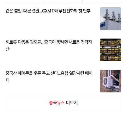
같은 출발, 다른 결말...CXMT와 푸젠진화의 첫 단추
희토류 다음은 광모듈…중국이 움켜쥔 새로운 전략자
산
중국산 에어콘을 웃돈 주고 산다...유럽 열광시킨 메이
디
중국뉴스
더보기