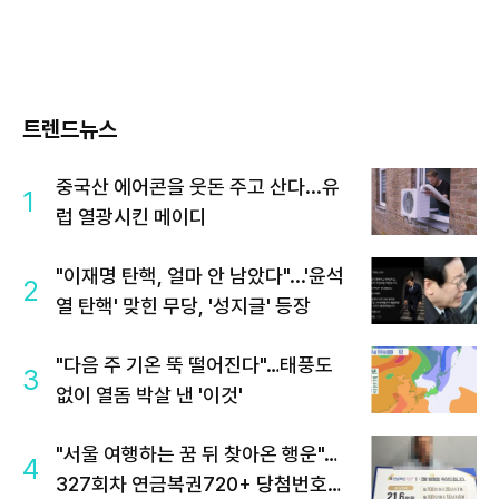
트렌드뉴스
중국산 에어콘을 웃돈 주고 산다...유
1
럽 열광시킨 메이디
"이재명 탄핵, 얼마 안 남았다"...'윤석
2
열 탄핵' 맞힌 무당, '성지글' 등장
"다음 주 기온 뚝 떨어진다"…태풍도
3
없이 열돔 박살 낸 '이것'
"서울 여행하는 꿈 뒤 찾아온 행운"…
4
327회차 연금복권720+ 당첨번호조