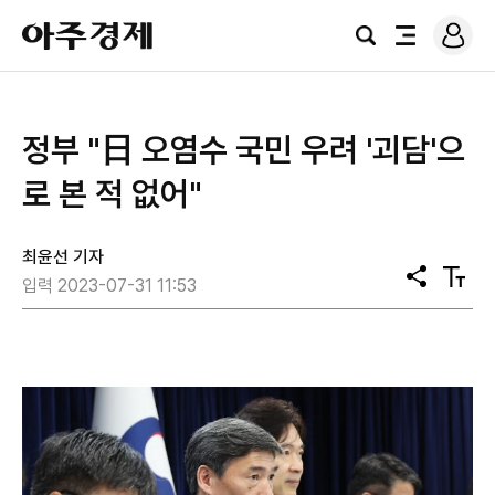
로
아
그
검
전
주
인
색
체
경
메
제
뉴
정부 "日 오염수 국민 우려 '괴담'으
로 본 적 없어"
최윤선 기자
공
텍
입력 2023-07-31 11:53
유
스
트
크
기