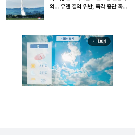
의…"유엔 결의 위반, 즉각 중단 촉
구"
더보기
arrow_forward_ios
Unmute