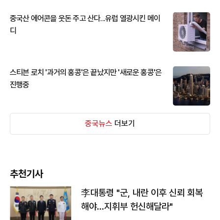
중국산 에어콘을 웃돈 주고 산다...유럽 열광시킨 메이
디
스티븐 로치 '과거의 홍콩'은 끝났지만 '새로운 홍콩'은
진행중
중국뉴스
더보기
추천기사
李대통령 "군, 내란 이후 신뢰 회복
해야…지휘부 헌신해달라"