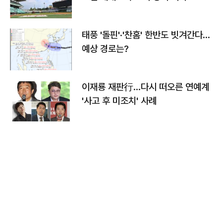
태풍 '돌핀'·'찬홈' 한반도 빗겨간다…
예상 경로는?
이재룡 재판行…다시 떠오른 연예계
'사고 후 미조치' 사례