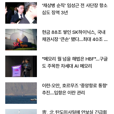
'채상병 순직' 임성근 전 사단장 항소
심도 징역 3년
현금 88조 쌓인 SK하이닉스, 국내
채권시장 '큰손' 됐다…최대 40조 투
자
"메모리 월 넘을 해법은 HBF"…구글
도 주목한 차세대 AI 메모리
이란·오만, 호르무즈 '중앙항로 통항'
추진…입항은 이란 관리
靑, 北 탄도미사일에 안보실 긴급회