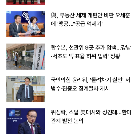
與, 부동산 세제 개편안 비판 오세훈
에 '맹공'…"공급 억제기"
합수본, 선관위 9곳 추가 압색…강남
·서초도 '투표율 허위 입력' 정황
국민의힘 윤리위, '돌려차기 실언' 서
범수·진종오 징계절차 개시
위성락, 스틸 美대사와 상견례…한미
관계 발전 논의