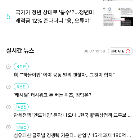
회 주목
국가가 청년 상대로 '통수'?...청년미
5
래적금 12% 준다더니 "응, 오류야"
실시간 뉴스
08.07 15:58
UPDATE
4분전
與 "'하늘이법' 여야 공동 발의 괜찮아…그것이 협치"
9분전
'캐시딜' 캐시워크 돈 버는 퀴즈, 정답은?
14분전
관세전쟁 '엔드게임' 윤곽 나오나…한국 新통상정책 교두보 활
용해야
17분전
섬유패션 글로벌 경쟁력 키운다…산업부 15개 과제 180억 지