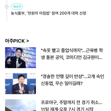
원
18분전
농식품부, '천원의 아침밥' 참여 200개 대학 선정
아주PICK >
"속옷 빨고 졸업식까지"…근육병 학
생 돌본 공익, 코미디언 김규원이었
다
"경솔한 언행 깊이 반성"…고개 숙인
신동엽, 무슨 일이길래?
프로야구, 주말까지 전 경기 취소…
11일 재개·오후 7시 경기 시작