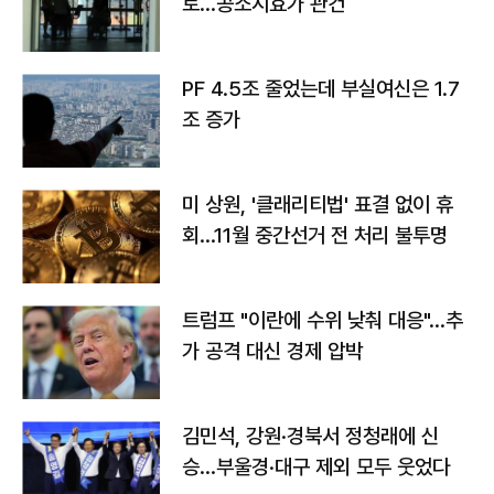
토…공소시효가 관건
PF 4.5조 줄었는데 부실여신은 1.7
조 증가
미 상원, '클래리티법' 표결 없이 휴
회…11월 중간선거 전 처리 불투명
트럼프 "이란에 수위 낮춰 대응"…추
가 공격 대신 경제 압박
김민석, 강원·경북서 정청래에 신
승…부울경·대구 제외 모두 웃었다