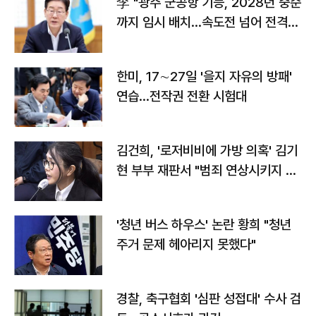
李 "광주 군공항 기능, 2028년 중순
까지 임시 배치…속도전 넘어 전격
전"
한미, 17∼27일 '을지 자유의 방패'
연습…전작권 전환 시험대
김건희, '로저비비에 가방 의혹' 김기
현 부부 재판서 "범죄 연상시키지 말
라"
'청년 버스 하우스' 논란 황희 "청년
주거 문제 헤아리지 못했다"
경찰, 축구협회 '심판 성접대' 수사 검