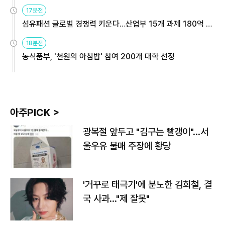
용해야
17분전
섬유패션 글로벌 경쟁력 키운다…산업부 15개 과제 180억 지
원
18분전
농식품부, '천원의 아침밥' 참여 200개 대학 선정
아주PICK >
광복절 앞두고 "김구는 빨갱이"…서
울우유 불매 주장에 황당
'거꾸로 태극기'에 분노한 김희철, 결
국 사과…"제 잘못"