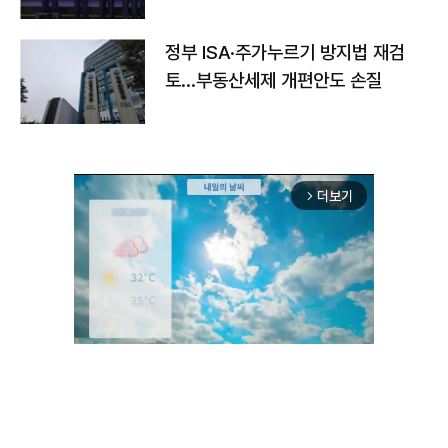
정부 ISA·주가누르기 방지법 재검
토…부동산세제 개편안도 손질
더보기
arrow_forward_ios
Unmute