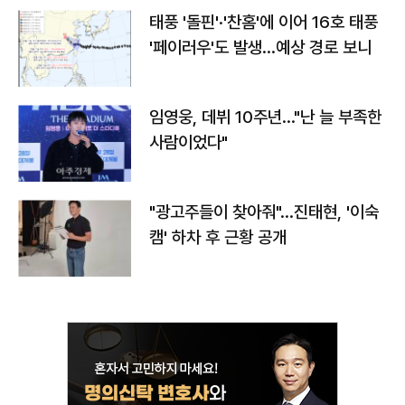
태풍 '돌핀'·'찬홈'에 이어 16호 태풍
'페이러우'도 발생…예상 경로 보니
임영웅, 데뷔 10주년…"난 늘 부족한
사람이었다"
"광고주들이 찾아줘"…진태현, '이숙
캠' 하차 후 근황 공개