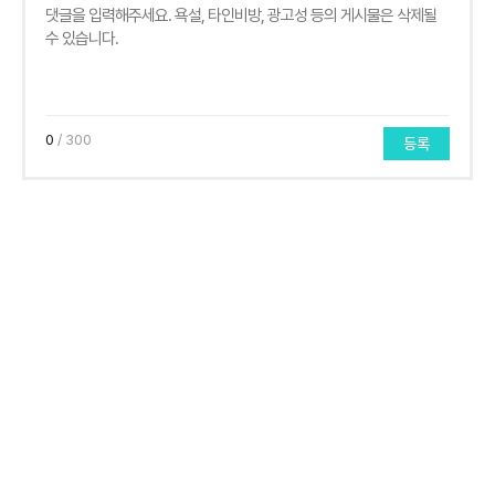
0
/ 300
등록