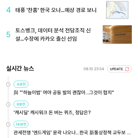
4
태풍 '찬홈' 한국 오나…예상 경로 보니
토스뱅크, 데이터 분석 전담조직 신
5
설…수장에 카카오 출신 선임
실시간 뉴스
08.10 23:34
UPDATE
4분전
與 "'하늘이법' 여야 공동 발의 괜찮아…그것이 협치"
9분전
'캐시딜' 캐시워크 돈 버는 퀴즈, 정답은?
14분전
관세전쟁 '엔드게임' 윤곽 나오나…한국 新통상정책 교두보 활