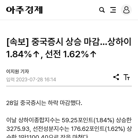
로
아
그
검
전
주
인
색
체
경
메
제
뉴
[속보] 중국증시 상승 마감…상하이
1.84%​↑, 선전 1.62%​↑
이지원 기자
공
텍
입력 2023-07-28 16:14
유
스
트
크
기
28일 중국증시는 하락 마감했다.
이날 상하이종합지수는 59.25포인트(1.84%) 상승한
3275.93, 선전성분지수는 176.62포인트(1.62%) 상
승한 1만1100.40으로 장을 마쳤다.