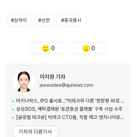
#상하이
#선전
#중국증시
0
0
이지원 기자
jeewonlee@ajunews.com
마키나락스, IPO 출사표…"빅테크와 다른 '현장형 AI'로 승부"
삼성SDS, 예탁결제원 '토큰증권 플랫폼' 구축 사업 수주
[글로벌 테크뷰] 빅테크 CTO들, 직함 떼고 엔지니어로 유턴...'앤트로픽행 러시' 이유는
기자의 다른기사