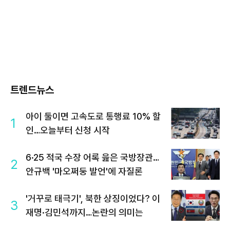
트렌드뉴스
아이 둘이면 고속도로 통행료 10% 할
1
인…오늘부터 신청 시작
6·25 적국 수장 어록 읊은 국방장관…
2
안규백 '마오쩌둥 발언'에 자질론
'거꾸로 태극기', 북한 상징이었다? 이
3
재명·김민석까지…논란의 의미는