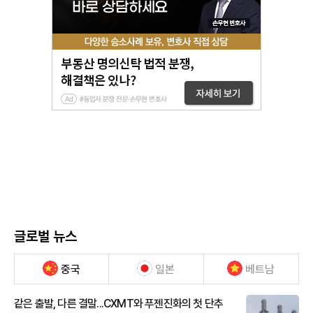
글로벌 뉴스
중국
일본
베트남
같은 출발, 다른 결말...CXMT와 푸젠진화의 첫 단추