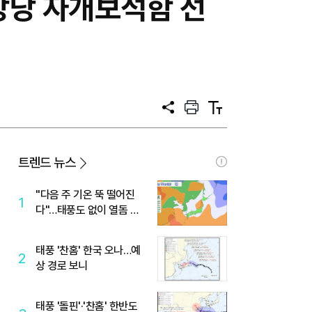
상당 자개보석함 선
공
프
텍
유
린
스
트
트
크
기
트렌드 뉴스
"다음 주 기온 뚝 떨어진
1
다"…태풍도 없이 열돔 박
살 낸 '이것'
태풍 '찬홈' 한국 오나…예
2
상 경로 보니
태풍 '돌핀'·'찬홈' 한반도