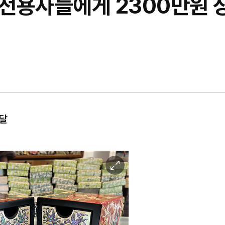
참전용사들에게 2300만원 
전달
이
미
지
확
대