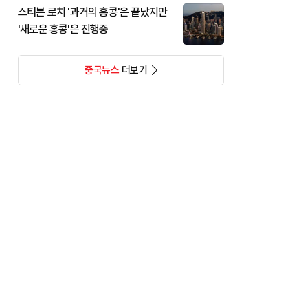
스티븐 로치 '과거의 홍콩'은 끝났지만
'새로운 홍콩'은 진행중
중국뉴스
더보기