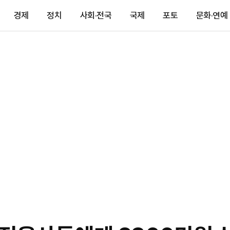
경제
정치
사회·전국
국제
포토
문화·연예