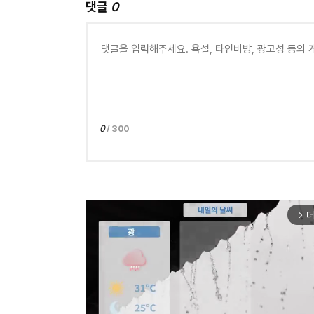
댓글
0
0
/ 300
더
arrow_forward_ios