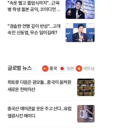
"속옷 빨고 졸업식까지"…근육
병 학생 돌본 공익, 코미디언 김
규원이었다
"경솔한 언행 깊이 반성"…고개
숙인 신동엽, 무슨 일이길래?
글로벌 뉴스
중국
일본
베트남
희토류 다음은 광모듈…중국이 움켜쥔
새로운 전략자산
중국산 에어콘을 웃돈 주고 산다...유럽
열광시킨 메이디