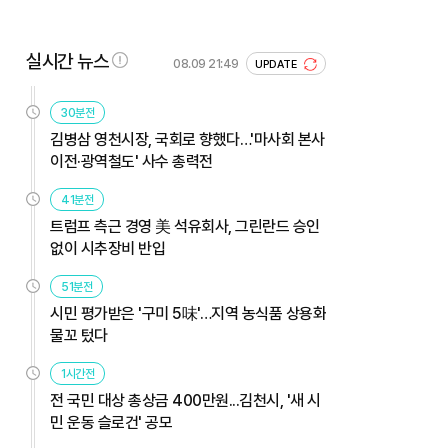
실시간 뉴스
08.09 21:49
UPDATE
30분전
김병삼 영천시장, 국회로 향했다…'마사회 본사
이전·광역철도' 사수 총력전
41분전
트럼프 측근 경영 美 석유회사, 그린란드 승인
없이 시추장비 반입
51분전
시민 평가받은 '구미 5味'…지역 농식품 상용화
물꼬 텄다
1시간전
전 국민 대상 총상금 400만원...김천시, '새 시
민 운동 슬로건' 공모