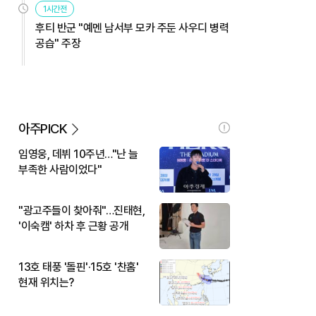
1시간전
후티 반군 "예멘 남서부 모카 주둔 사우디 병력
공습" 주장
아주PICK
임영웅, 데뷔 10주년…"난 늘
부족한 사람이었다"
"광고주들이 찾아줘"…진태현,
'이숙캠' 하차 후 근황 공개
13호 태풍 '돌핀'·15호 '찬홈'
현재 위치는?