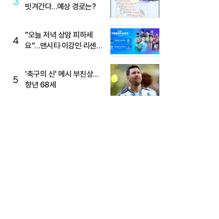
3
빗겨간다…예상 경로는?
"오늘 저녁 상암 피하세
4
요"…맨시티·이강인·리센느
뜬다, 6호선 혼잡 예상
'축구의 신' 메시 부친상…
5
향년 68세