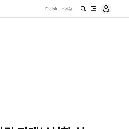
로
English
日本語
그
검
전
인
색
체
메
뉴