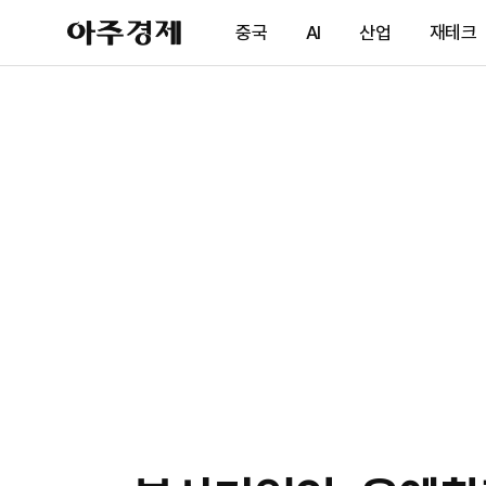
아
중국
AI
산업
재테크
주
경
제