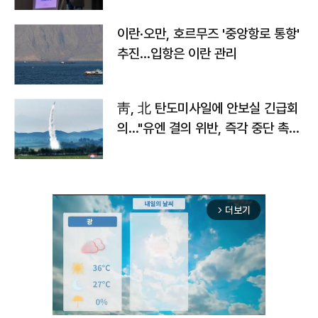
이란·오만, 호르무즈 '중앙항로 통항'
추진…입항은 이란 관리
靑, 北 탄도미사일에 안보실 긴급회
의…"유엔 결의 위반, 즉각 중단 촉
구"
더보기
arrow_forward_ios