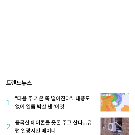
트렌드뉴스
"다음 주 기온 뚝 떨어진다"…태풍도
1
없이 열돔 박살 낸 '이것'
중국산 에어콘을 웃돈 주고 산다...유
2
럽 열광시킨 메이디