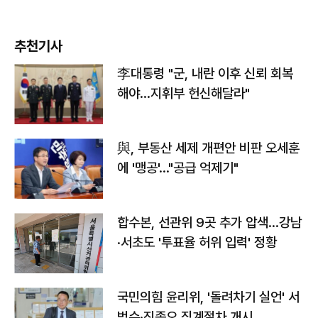
추천기사
李대통령 "군, 내란 이후 신뢰 회복
해야…지휘부 헌신해달라"
與, 부동산 세제 개편안 비판 오세훈
에 '맹공'…"공급 억제기"
합수본, 선관위 9곳 추가 압색…강남
·서초도 '투표율 허위 입력' 정황
국민의힘 윤리위, '돌려차기 실언' 서
범수·진종오 징계절차 개시