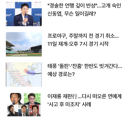
"경솔한 언행 깊이 반성"…고개 숙인
신동엽, 무슨 일이길래?
프로야구, 주말까지 전 경기 취소…
11일 재개·오후 7시 경기 시작
태풍 '돌핀'·'찬홈' 한반도 빗겨간다…
예상 경로는?
이재룡 재판行…다시 떠오른 연예계
'사고 후 미조치' 사례