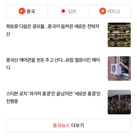
중국
일본
베트남
희토류 다음은 광모듈…중국이 움켜쥔 새로운 전략자
산
중국산 에어콘을 웃돈 주고 산다...유럽 열광시킨 메이
디
스티븐 로치 '과거의 홍콩'은 끝났지만 '새로운 홍콩'은
진행중
중국뉴스
더보기