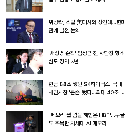
위성락, 스틸 美대사와 상견례…한미
관계 발전 논의
'채상병 순직' 임성근 전 사단장 항소
심도 징역 3년
현금 88조 쌓인 SK하이닉스, 국내
채권시장 '큰손' 됐다…최대 40조 투
자
"메모리 월 넘을 해법은 HBF"…구글
도 주목한 차세대 AI 메모리