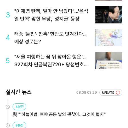
"이재명 탄핵, 얼마 안 남았다"...'윤석
3
열 탄핵' 맞힌 무당, '성지글' 등장
태풍 '돌핀'·'찬홈' 한반도 빗겨간다…
4
예상 경로는?
"서울 여행하는 꿈 뒤 찾아온 행운"…
5
327회차 연금복권720+ 당첨번호조
회 주목
실시간 뉴스
08.08 03:29
UPDATE
4분전
與 "'하늘이법' 여야 공동 발의 괜찮아…그것이 협치"
9분전