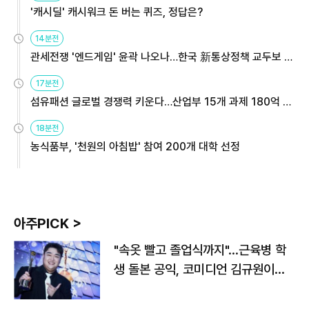
'캐시딜' 캐시워크 돈 버는 퀴즈, 정답은?
14분전
관세전쟁 '엔드게임' 윤곽 나오나…한국 新통상정책 교두보 활
용해야
17분전
섬유패션 글로벌 경쟁력 키운다…산업부 15개 과제 180억 지
원
18분전
농식품부, '천원의 아침밥' 참여 200개 대학 선정
아주PICK >
"속옷 빨고 졸업식까지"…근육병 학
생 돌본 공익, 코미디언 김규원이었
다