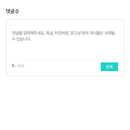
댓글
0
0
/ 300
등록