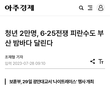
로
아
그
검
전
주
인
색
체
경
메
제
뉴
​청년 2만명, 6·25전쟁 피란수도 부
산 밤바다 달린다
조재형 기자
공
텍
입력 2023-07-28 09:10
유
스
트
크
기
보훈부, 29일 광안대교서 '나이트레이스' 행사 개최