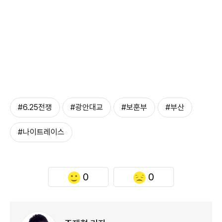
#6.25전쟁
#광안대교
#보훈부
#부산
#나이트레이스
0
0