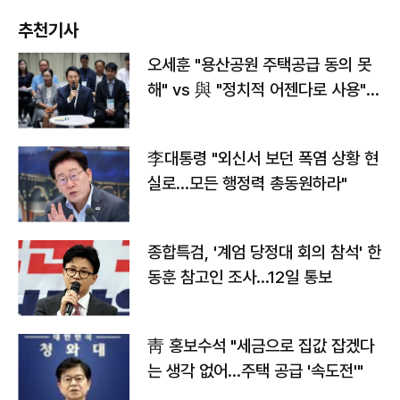
추천기사
오세훈 "용산공원 주택공급 동의 못
해" vs 與 "정치적 어젠다로 사용"
맞불
李대통령 "외신서 보던 폭염 상황 현
실로…모든 행정력 총동원하라"
종합특검, '계엄 당정대 회의 참석' 한
동훈 참고인 조사...12일 통보
靑 홍보수석 "세금으로 집값 잡겠다
는 생각 없어…주택 공급 '속도전'"