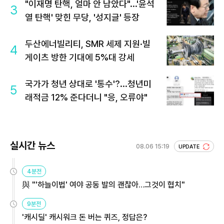
"이재명 탄핵, 얼마 안 남았다"...'윤석
3
열 탄핵' 맞힌 무당, '성지글' 등장
두산에너빌리티, SMR 세제 지원·빌
4
게이츠 방한 기대에 5%대 강세
국가가 청년 상대로 '통수'?...청년미
5
래적금 12% 준다더니 "응, 오류야"
실시간 뉴스
08.06 15:19
UPDATE
4분전
與 "'하늘이법' 여야 공동 발의 괜찮아…그것이 협치"
9분전
'캐시딜' 캐시워크 돈 버는 퀴즈, 정답은?