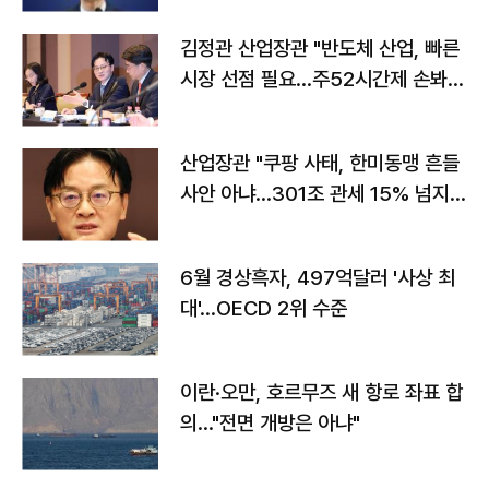
김정관 산업장관 "반도체 산업, 빠른
시장 선점 필요…주52시간제 손봐
야"
산업장관 "쿠팡 사태, 한미동맹 흔들
사안 아냐…301조 관세 15% 넘지
않도록 협의"
6월 경상흑자, 497억달러 '사상 최
대'…OECD 2위 수준
이란·오만, 호르무즈 새 항로 좌표 합
의…"전면 개방은 아냐"