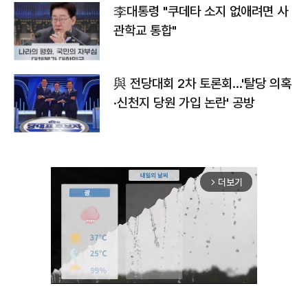
李대통령 "쿠데타 소지 없애려면 사
관학교 통합"
與 전당대회 2차 토론회…'탈당 의혹
·신천지 당원 가입 논란' 공방
더보기
arrow_forward_ios