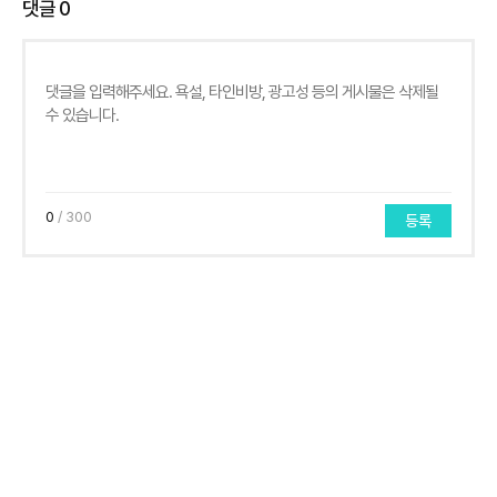
댓글
0
0
/ 300
등록