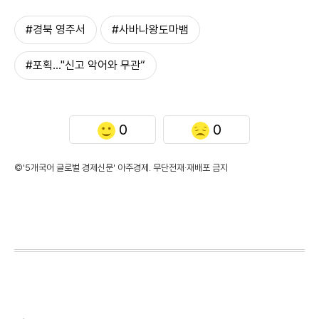
#경북 영주서
#사바나왕도마뱀
#포획…"신고 악어와 무관“
0
0
©'5개국어 글로벌 경제신문' 아주경제. 무단전재·재배포 금지