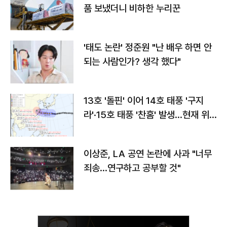
품 보냈더니 비하한 누리꾼
'태도 논란' 정준원 "난 배우 하면 안
되는 사람인가? 생각 했다"
13호 '돌핀' 이어 14호 태풍 '구지
라'·15호 태풍 '찬홈' 발생…현재 위
치와 이동경로는?
이상준, LA 공연 논란에 사과 "너무
죄송…연구하고 공부할 것"