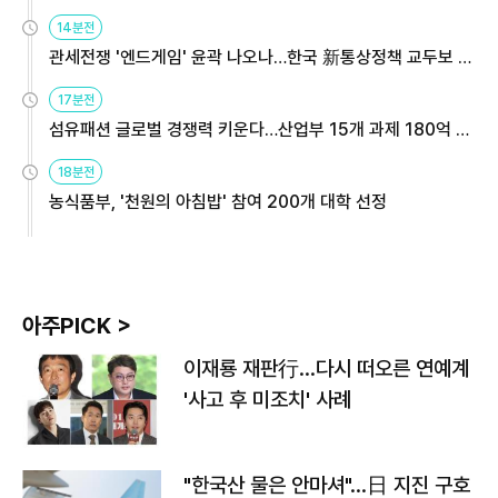
14분전
관세전쟁 '엔드게임' 윤곽 나오나…한국 新통상정책 교두보 활
용해야
17분전
섬유패션 글로벌 경쟁력 키운다…산업부 15개 과제 180억 지
원
18분전
농식품부, '천원의 아침밥' 참여 200개 대학 선정
아주PICK >
이재룡 재판行…다시 떠오른 연예계
'사고 후 미조치' 사례
"한국산 물은 안마셔"…日 지진 구호