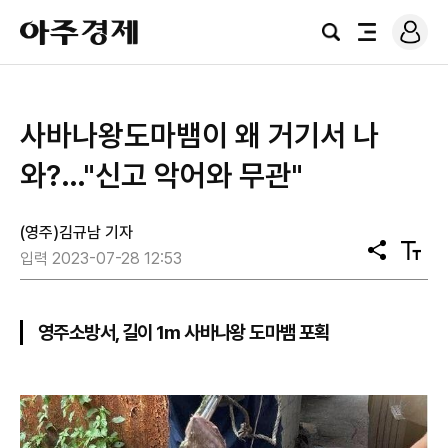
로
아
그
검
전
주
인
색
체
경
메
제
뉴
사바나왕도마뱀이 왜 거기서 나
와?…"신고 악어와 무관"
(영주)김규남 기자
공
텍
입력 2023-07-28 12:53
유
스
트
크
기
영주소방서, 길이 1m 사바나왕 도마뱀 포획