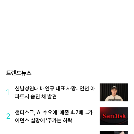
트렌드뉴스
신남성연대 배인규 대표 사망…인천 아
1
파트서 숨진 채 발견
샌디스크, AI 수요에 '매출 4.7배'…가
2
이던스 실망에 '주가는 하락'