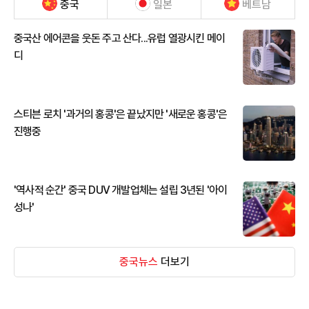
중국
일본
베트남
중국산 에어콘을 웃돈 주고 산다...유럽 열광시킨 메이
디
스티븐 로치 '과거의 홍콩'은 끝났지만 '새로운 홍콩'은
진행중
'역사적 순간' 중국 DUV 개발업체는 설립 3년된 '아이
성나'
중국뉴스
더보기