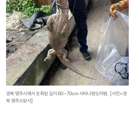
경북 영주시에서 포획된 길이 60~70㎝ 사바나왕도마뱀. [사진=경
북 영주소방서]