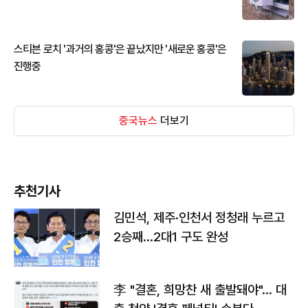
스티븐 로치 '과거의 홍콩'은 끝났지만 '새로운 홍콩'은
진행중
중국뉴스
더보기
추천기사
김민석, 제주·인천서 정청래 누르고
2승째…2대1 구도 완성
李 "결혼, 희망찬 새 출발돼야"… 대