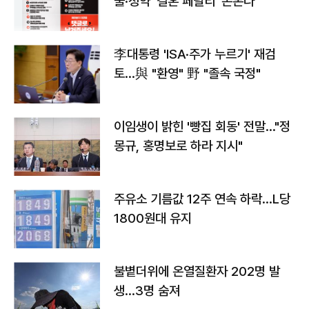
출·청약 '결혼 페널티' 손본다
李대통령 'ISA·주가 누르기' 재검
토…與 "환영" 野 "졸속 국정"
이임생이 밝힌 '빵집 회동' 전말…"정
몽규, 홍명보로 하라 지시"
주유소 기름값 12주 연속 하락…L당
1800원대 유지
불볕더위에 온열질환자 202명 발
생…3명 숨져