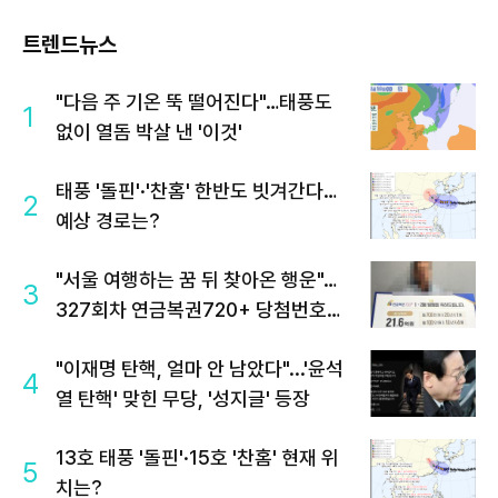
트렌드뉴스
"다음 주 기온 뚝 떨어진다"…태풍도
1
없이 열돔 박살 낸 '이것'
태풍 '돌핀'·'찬홈' 한반도 빗겨간다…
2
예상 경로는?
"서울 여행하는 꿈 뒤 찾아온 행운"…
3
327회차 연금복권720+ 당첨번호조
회 주목
"이재명 탄핵, 얼마 안 남았다"...'윤석
4
열 탄핵' 맞힌 무당, '성지글' 등장
13호 태풍 '돌핀'·15호 '찬홈' 현재 위
5
치는?