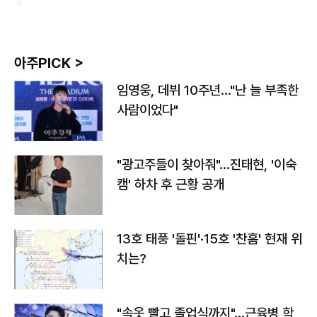
아주PICK >
임영웅, 데뷔 10주년…"난 늘 부족한
사람이었다"
"광고주들이 찾아줘"…진태현, '이숙
캠' 하차 후 근황 공개
13호 태풍 '돌핀'·15호 '찬홈' 현재 위
치는?
"속옷 빨고 졸업식까지"…근육병 학