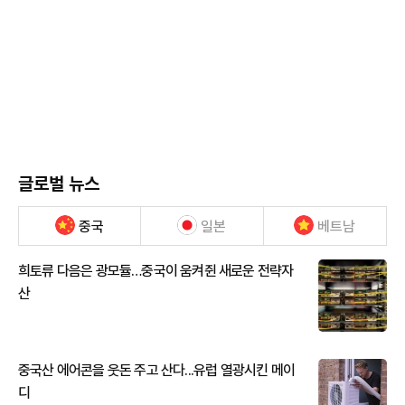
글로벌 뉴스
중국
일본
베트남
희토류 다음은 광모듈…중국이 움켜쥔 새로운 전략자
산
중국산 에어콘을 웃돈 주고 산다...유럽 열광시킨 메이
디