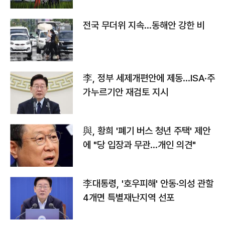
전국 무더위 지속…동해안 강한 비
李, 정부 세제개편안에 제동…ISA·주
가누르기안 재검토 지시
與, 황희 '폐기 버스 청년 주택' 제안
에 "당 입장과 무관…개인 의견"
李대통령, '호우피해' 안동·의성 관할
4개면 특별재난지역 선포