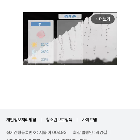
더보기
arrow_forward_ios
Unmute
개인정보처리방침
청소년보호정책
사이트맵
정기간행등록번호 : 서울 아 00493
회장·발행인 : 곽영길