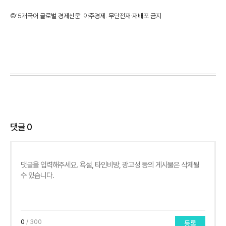
©'5개국어 글로벌 경제신문' 아주경제. 무단전재·재배포 금지
댓글
0
0
/ 300
등록