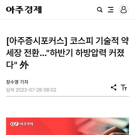
로
아
그
검
전
주
인
색
체
경
메
제
뉴
[아주증시포커스] 코스피 기술적 약
세장 전환…"하반기 하방압력 커졌
다" 外
장수영 기자
공
텍
입력 2023-07-28 08:02
유
스
트
크
기