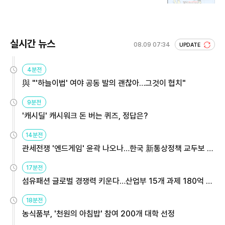
실시간 뉴스
08.09 07:34
UPDATE
4분전
與 "'하늘이법' 여야 공동 발의 괜찮아…그것이 협치"
9분전
'캐시딜' 캐시워크 돈 버는 퀴즈, 정답은?
14분전
관세전쟁 '엔드게임' 윤곽 나오나…한국 新통상정책 교두보 활
용해야
17분전
섬유패션 글로벌 경쟁력 키운다…산업부 15개 과제 180억 지
원
18분전
농식품부, '천원의 아침밥' 참여 200개 대학 선정