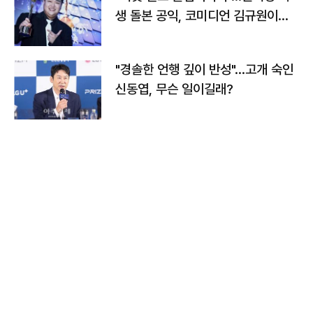
생 돌본 공익, 코미디언 김규원이었
다
"경솔한 언행 깊이 반성"…고개 숙인
신동엽, 무슨 일이길래?