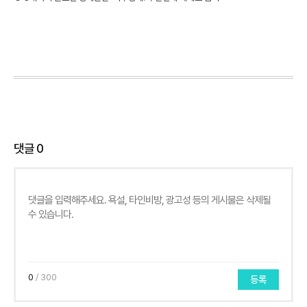
댓글
0
0
/ 300
등록