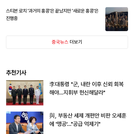
스티븐 로치 '과거의 홍콩'은 끝났지만 '새로운 홍콩'은
진행중
중국뉴스
더보기
추천기사
李대통령 "군, 내란 이후 신뢰 회복
해야…지휘부 헌신해달라"
與, 부동산 세제 개편안 비판 오세훈
에 '맹공'…"공급 억제기"