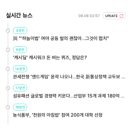
실시간 뉴스
08.08 02:57
UPDATE
4분전
與 "'하늘이법' 여야 공동 발의 괜찮아…그것이 협치"
9분전
'캐시딜' 캐시워크 돈 버는 퀴즈, 정답은?
14분전
관세전쟁 '엔드게임' 윤곽 나오나…한국 新통상정책 교두보 활
용해야
17분전
섬유패션 글로벌 경쟁력 키운다…산업부 15개 과제 180억 지
원
18분전
농식품부, '천원의 아침밥' 참여 200개 대학 선정