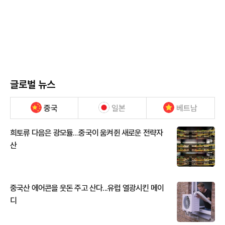
글로벌 뉴스
중국
일본
베트남
희토류 다음은 광모듈…중국이 움켜쥔 새로운 전략자
산
중국산 에어콘을 웃돈 주고 산다...유럽 열광시킨 메이
디