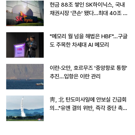
현금 88조 쌓인 SK하이닉스, 국내
채권시장 '큰손' 됐다…최대 40조 투
자
"메모리 월 넘을 해법은 HBF"…구글
도 주목한 차세대 AI 메모리
이란·오만, 호르무즈 '중앙항로 통항'
추진…입항은 이란 관리
靑, 北 탄도미사일에 안보실 긴급회
의…"유엔 결의 위반, 즉각 중단 촉
구"