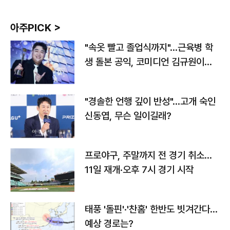
아주PICK >
"속옷 빨고 졸업식까지"…근육병 학
생 돌본 공익, 코미디언 김규원이었
다
"경솔한 언행 깊이 반성"…고개 숙인
신동엽, 무슨 일이길래?
프로야구, 주말까지 전 경기 취소…
11일 재개·오후 7시 경기 시작
태풍 '돌핀'·'찬홈' 한반도 빗겨간다…
예상 경로는?