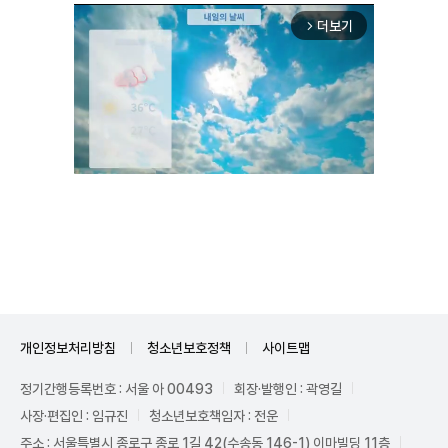
더보기
arrow_forward_ios
Mute
개인정보처리방침
청소년보호정책
사이트맵
정기간행등록번호 : 서울 아 00493
회장·발행인 : 곽영길
사장·편집인 : 임규진
청소년보호책임자 : 전운
주소 : 서울특별시 종로구 종로 1길 42(수송동 146-1) 이마빌딩 11층