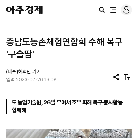
로
아
그
검
전
주
인
색
체
경
메
제
뉴
충남도농촌체험연합회 수해 복구
'구슬땀'
(내포)허희만 기자
공
텍
입력 2023-07-26 13:08
유
스
트
크
기
도 농업기술원, 26일 부여서 호우 피해 복구 봉사활동
함께해