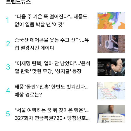
트렌드뉴스
"다음 주 기온 뚝 떨어진다"…태풍도
1
없이 열돔 박살 낸 '이것'
중국산 에어콘을 웃돈 주고 산다...유
2
럽 열광시킨 메이디
"이재명 탄핵, 얼마 안 남았다"...'윤석
3
열 탄핵' 맞힌 무당, '성지글' 등장
태풍 '돌핀'·'찬홈' 한반도 빗겨간다…
4
예상 경로는?
"서울 여행하는 꿈 뒤 찾아온 행운"…
5
327회차 연금복권720+ 당첨번호조
회 주목