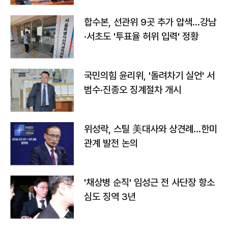
합수본, 선관위 9곳 추가 압색…강남
·서초도 '투표율 허위 입력' 정황
국민의힘 윤리위, '돌려차기 실언' 서
범수·진종오 징계절차 개시
위성락, 스틸 美대사와 상견례…한미
관계 발전 논의
'채상병 순직' 임성근 전 사단장 항소
심도 징역 3년