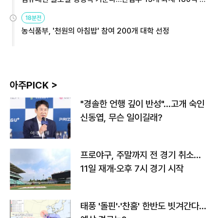
원
18분전
농식품부, '천원의 아침밥' 참여 200개 대학 선정
아주PICK >
"경솔한 언행 깊이 반성"…고개 숙인
신동엽, 무슨 일이길래?
프로야구, 주말까지 전 경기 취소…
11일 재개·오후 7시 경기 시작
태풍 '돌핀'·'찬홈' 한반도 빗겨간다…