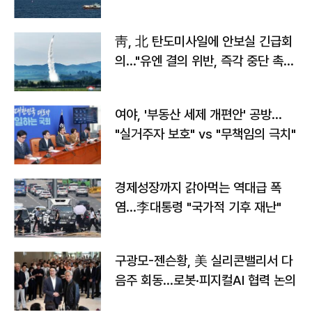
靑, 北 탄도미사일에 안보실 긴급회
의…"유엔 결의 위반, 즉각 중단 촉
구"
여야, '부동산 세제 개편안' 공방…
"실거주자 보호" vs "무책임의 극치"
경제성장까지 갉아먹는 역대급 폭
염…李대통령 "국가적 기후 재난"
구광모-젠슨황, 美 실리콘밸리서 다
음주 회동…로봇·피지컬AI 협력 논의