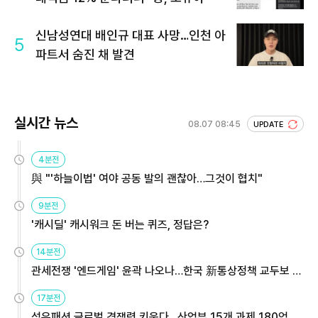
신남성연대 배인규 대표 사망…인천 아
5
파트서 숨진 채 발견
실시간 뉴스
08.07 08:45
UPDATE
4분전
與 "'하늘이법' 여야 공동 발의 괜찮아…그것이 협치"
9분전
'캐시딜' 캐시워크 돈 버는 퀴즈, 정답은?
14분전
관세전쟁 '엔드게임' 윤곽 나오나…한국 新통상정책 교두보 활
용해야
17분전
섬유패션 글로벌 경쟁력 키운다…산업부 15개 과제 180억 지