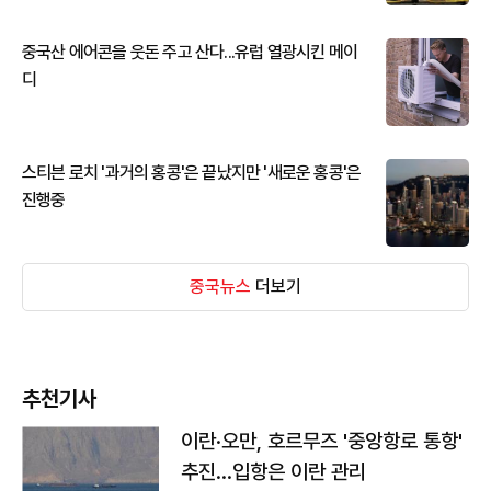
중국산 에어콘을 웃돈 주고 산다...유럽 열광시킨 메이
디
스티븐 로치 '과거의 홍콩'은 끝났지만 '새로운 홍콩'은
진행중
중국뉴스
더보기
추천기사
이란·오만, 호르무즈 '중앙항로 통항'
추진…입항은 이란 관리