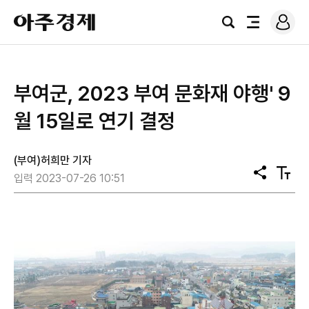
로
아
그
검
전
주
인
색
체
경
메
제
뉴
부여군, 2023 부여 문화재 야행' 9
월 15일로 연기 결정
(부여)허희만 기자
공
텍
입력 2023-07-26 10:51
유
스
트
크
기