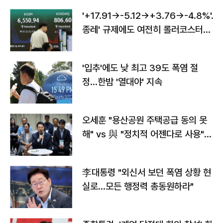
'+17.91→-5.12→+3.76→-4.8%'…'
종레' 규제에도 여전히 롤러코스터
타는 코스피
'입추'에도 낮 최고 39도 폭염 절
정…한밤 '열대야' 지속
오세훈 "용산공원 주택공급 동의 못
해" vs 與 "정치적 어젠다로 사용"
맞불
李대통령 "외신서 보던 폭염 상황 현
실로…모든 행정력 총동원하라"