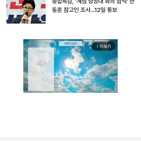
종합특검, '계엄 당정대 회의 참석' 한
동훈 참고인 조사...12일 통보
더보기
arrow_forward_ios
Unmute