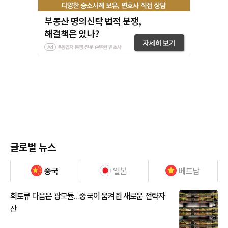
글로벌 뉴스
중국
일본
베트남
희토류 다음은 광모듈…중국이 움켜쥔 새로운 전략자
산