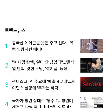
트렌드뉴스
중국산 에어콘을 웃돈 주고 산다...유
1
럽 열광시킨 메이디
"이재명 탄핵, 얼마 안 남았다"...'윤석
2
열 탄핵' 맞힌 무당, '성지글' 등장
샌디스크, AI 수요에 '매출 4.7배'…가
3
이던스 실망에 '주가는 하락'
국가가 청년 상대로 '통수'?...청년미
4
래적금 12% 준다더니 "응, 오류야"