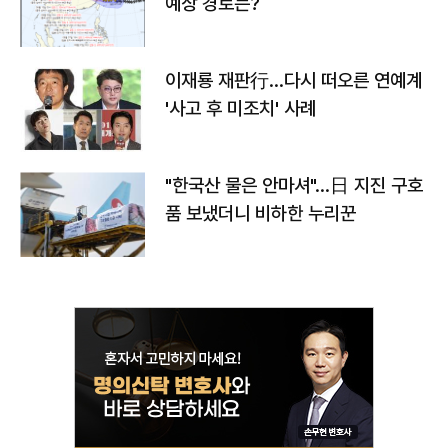
예상 경로는?
이재룡 재판行…다시 떠오른 연예계
'사고 후 미조치' 사례
"한국산 물은 안마셔"…日 지진 구호
품 보냈더니 비하한 누리꾼