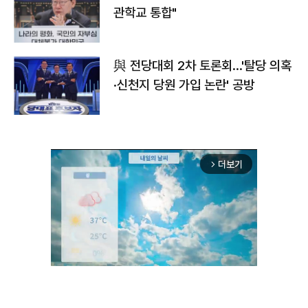
관학교 통합"
與 전당대회 2차 토론회…'탈당 의혹
·신천지 당원 가입 논란' 공방
더보기
arrow_forward_ios
Unmute