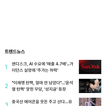
트렌드뉴스
샌디스크, AI 수요에 '매출 4.7배'…가
1
이던스 실망에 '주가는 하락'
"이재명 탄핵, 얼마 안 남았다"...'윤석
2
열 탄핵' 맞힌 무당, '성지글' 등장
중국산 에어콘을 웃돈 주고 산다...유
3