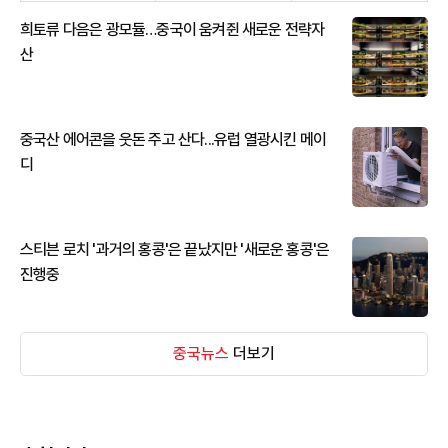
희토류 다음은 광모듈…중국이 움켜쥔 새로운 전략자
산
중국산 에어콘을 웃돈 주고 산다...유럽 열광시킨 메이
디
스티븐 로치 '과거의 홍콩'은 끝났지만 '새로운 홍콩'은
진행중
중국뉴스
더보기