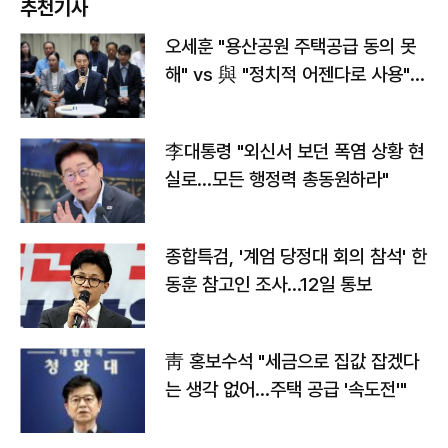
추천기사
오세훈 "용산공원 주택공급 동의 못
해" vs 與 "정치적 어젠다로 사용"
맞불
李대통령 "외신서 보던 폭염 상황 현
실로…모든 행정력 총동원하라"
종합특검, '계엄 당정대 회의 참석' 한
동훈 참고인 조사...12일 통보
靑 홍보수석 "세금으로 집값 잡겠다
는 생각 없어…주택 공급 '속도전'"