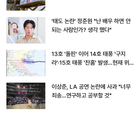
'태도 논란' 정준원 "난 배우 하면 안
되는 사람인가? 생각 했다"
13호 '돌핀' 이어 14호 태풍 '구지
라'·15호 태풍 '찬홈' 발생…현재 위
치와 이동경로는?
이상준, LA 공연 논란에 사과 "너무
죄송…연구하고 공부할 것"