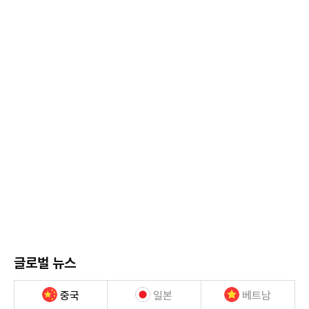
글로벌 뉴스
중국
일본
베트남