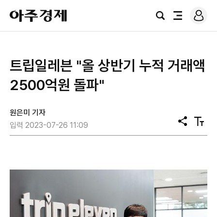
로
아
그
검
전
주
인
색
체
경
메
제
뉴
트립일레븐 "올 상반기 누적 거래액
2500억원 돌파"
원은미 기자
공
텍
입력 2023-07-26 11:09
유
스
트
크
기