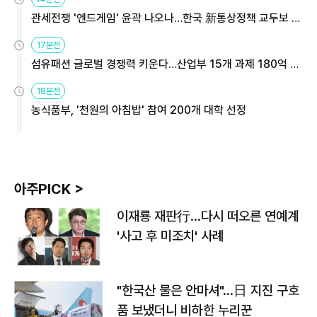
관세전쟁 '엔드게임' 윤곽 나오나…한국 新통상정책 교두보 활
용해야
17분전
섬유패션 글로벌 경쟁력 키운다…산업부 15개 과제 180억 지
원
18분전
농식품부, '천원의 아침밥' 참여 200개 대학 선정
아주PICK >
이재룡 재판行…다시 떠오른 연예계
'사고 후 미조치' 사례
"한국산 물은 안마셔"…日 지진 구호
품 보냈더니 비하한 누리꾼