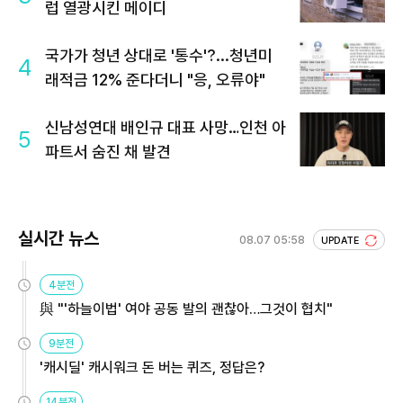
럽 열광시킨 메이디
국가가 청년 상대로 '통수'?...청년미
4
래적금 12% 준다더니 "응, 오류야"
신남성연대 배인규 대표 사망…인천 아
5
파트서 숨진 채 발견
실시간 뉴스
08.07 05:58
UPDATE
4분전
與 "'하늘이법' 여야 공동 발의 괜찮아…그것이 협치"
9분전
'캐시딜' 캐시워크 돈 버는 퀴즈, 정답은?
14분전