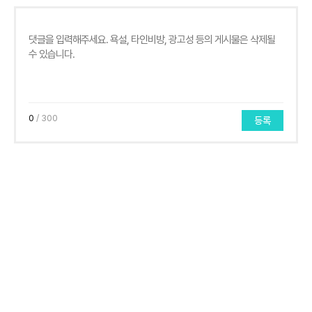
0
/ 300
등록