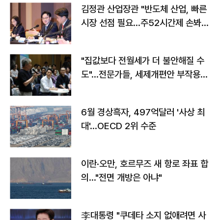
김정관 산업장관 "반도체 산업, 빠른
시장 선점 필요…주52시간제 손봐
야"
"집값보다 전월세가 더 불안해질 수
도"…전문가들, 세제개편안 부작용
우려
6월 경상흑자, 497억달러 '사상 최
대'…OECD 2위 수준
이란·오만, 호르무즈 새 항로 좌표 합
의…"전면 개방은 아냐"
李대통령 "쿠데타 소지 없애려면 사