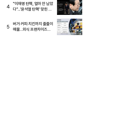
주목
"이재명 탄핵, 얼마 안 남았
4
다"...'윤석열 탄핵' 맞힌 무
당, '성지글' 등장
버거·커피·치킨까지 줄줄이
5
매물…외식 프랜차이즈
M&A '활기'