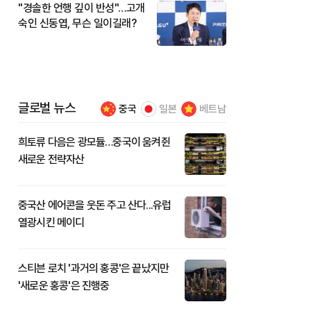
"경솔한 언행 깊이 반성"…고개
숙인 신동엽, 무슨 일이길래?
글로벌 뉴스
중국
일본
베트남
희토류 다음은 광모듈…중국이 움켜쥔
새로운 전략자산
중국산 에어콘을 웃돈 주고 산다...유럽
열광시킨 메이디
스티븐 로치 '과거의 홍콩'은 끝났지만
'새로운 홍콩'은 진행중