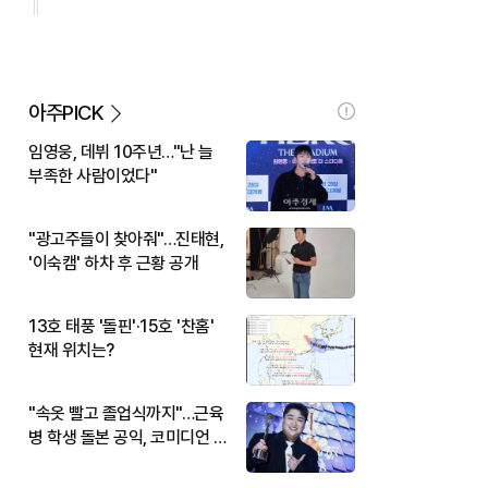
아주PICK
임영웅, 데뷔 10주년…"난 늘
부족한 사람이었다"
"광고주들이 찾아줘"…진태현,
'이숙캠' 하차 후 근황 공개
13호 태풍 '돌핀'·15호 '찬홈'
현재 위치는?
"속옷 빨고 졸업식까지"…근육
병 학생 돌본 공익, 코미디언 김
규원이었다