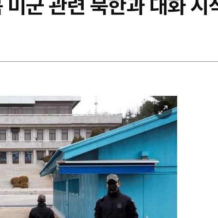
북 미군 관련 북한과 대화 
이
미
지
확
대