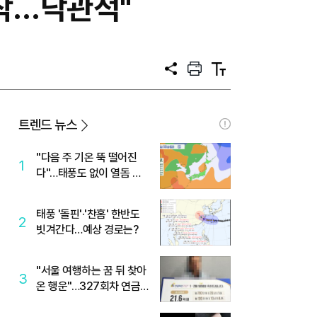
시작…낙관적"
공
프
텍
유
린
스
트
트
크
기
트렌드 뉴스
"다음 주 기온 뚝 떨어진
1
다"…태풍도 없이 열돔 박
살 낸 '이것'
태풍 '돌핀'·'찬홈' 한반도
2
빗겨간다…예상 경로는?
"서울 여행하는 꿈 뒤 찾아
3
온 행운"…327회차 연금
복권720+ 당첨번호조회