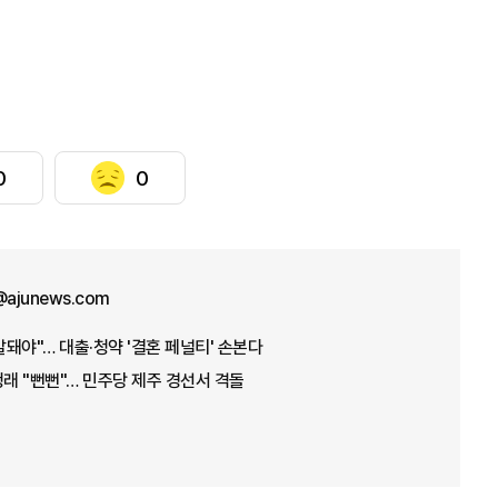
0
0
n@ajunews.com
발돼야"… 대출·청약 '결혼 페널티' 손본다
청래 "뻔뻔"… 민주당 제주 경선서 격돌