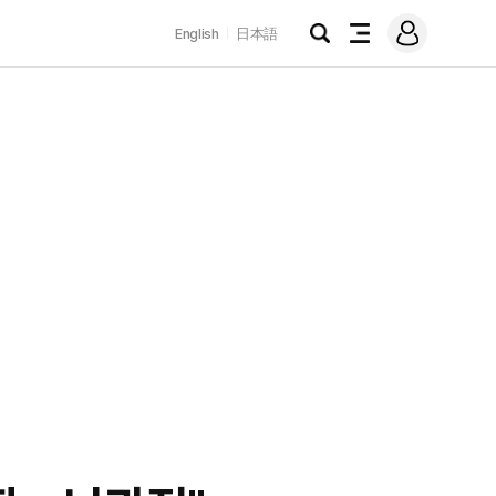
로
English
日本語
그
검
전
인
색
체
메
뉴