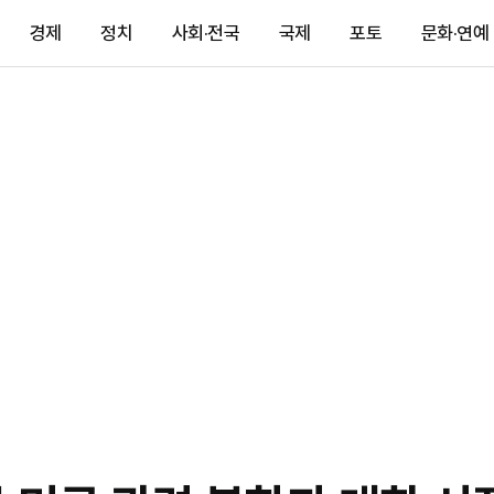
경제
정치
사회·전국
국제
포토
문화·연예