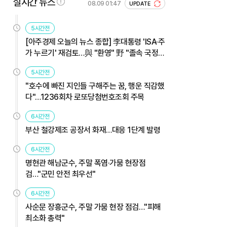
실시간 뉴스
08.09 01:47
UPDATE
5시간전
[아주경제 오늘의 뉴스 종합] 李대통령 'ISA·주
가 누르기' 재검토…與 "환영" 野 "졸속 국정"
外
5시간전
"호수에 빠진 지인들 구해주는 꿈, 행운 직감했
다"…1236회차 로또당첨번호조회 주목
6시간전
부산 철강제조 공장서 화재…대응 1단계 발령
6시간전
명현관 해남군수, 주말 폭염·가뭄 현장점
검…"군민 안전 최우선"
6시간전
사순문 장흥군수, 주말 가뭄 현장 점검…"피해
최소화 총력"