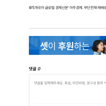
©'5개국어 글로벌 경제신문' 아주경제. 무단전재·재배
댓글
0