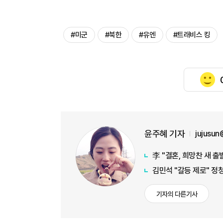
#미군
#북한
#유엔
#트래비스 킹
윤주혜 기자
jujusu
李 "결혼, 희망찬 새 출
김민석 "갈등 제로" 정
기자의 다른기사