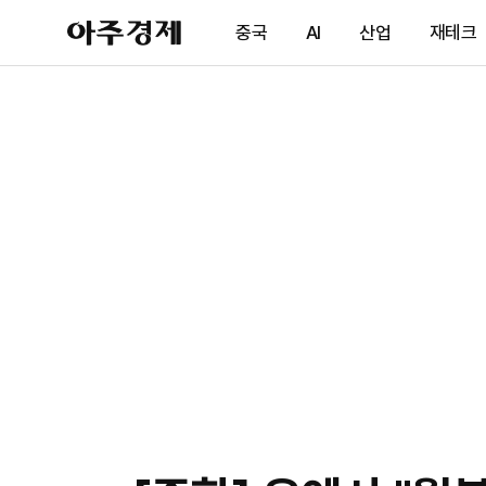
아
중국
AI
산업
재테크
주
경
제