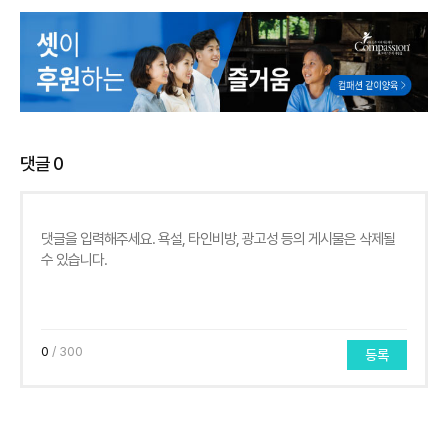
댓글
0
0
/ 300
등록