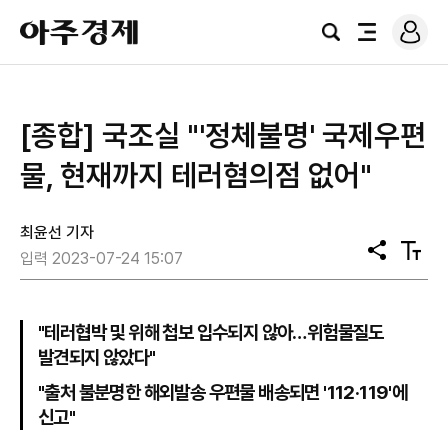
로
아
그
검
전
주
인
색
체
경
메
제
뉴
[종합] 국조실 "'정체불명' 국제우편
물, 현재까지 테러혐의점 없어"
최윤선 기자
공
텍
입력 2023-07-24 15:07
유
스
트
크
기
"테러협박 및 위해 첩보 입수되지 않아…위험물질도
발견되지 않았다"
"출처 불분명한 해외발송 우편물 배송되면 '112·119'에
신고"