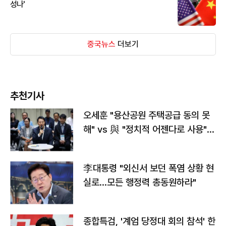
성나'
중국뉴스
더보기
추천기사
오세훈 "용산공원 주택공급 동의 못
해" vs 與 "정치적 어젠다로 사용"
맞불
李대통령 "외신서 보던 폭염 상황 현
실로…모든 행정력 총동원하라"
종합특검, '계엄 당정대 회의 참석' 한