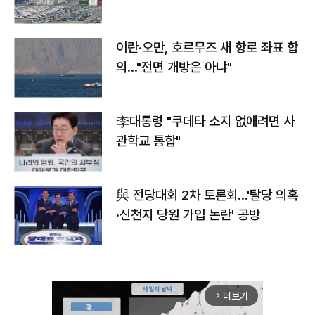
이란·오만, 호르무즈 새 항로 좌표 합
의…"전면 개방은 아냐"
李대통령 "쿠데타 소지 없애려면 사
관학교 통합"
與 전당대회 2차 토론회…'탈당 의혹
·신천지 당원 가입 논란' 공방
더보기
arrow_forward_ios