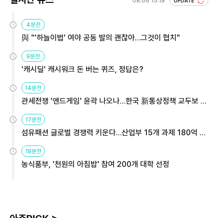
08.06 15:19
UPDATE
4분전
與 "'하늘이법' 여야 공동 발의 괜찮아…그것이 협치"
9분전
'캐시딜' 캐시워크 돈 버는 퀴즈, 정답은?
14분전
관세전쟁 '엔드게임' 윤곽 나오나…한국 新통상정책 교두보 활
용해야
17분전
섬유패션 글로벌 경쟁력 키운다…산업부 15개 과제 180억 지
원
18분전
농식품부, '천원의 아침밥' 참여 200개 대학 선정