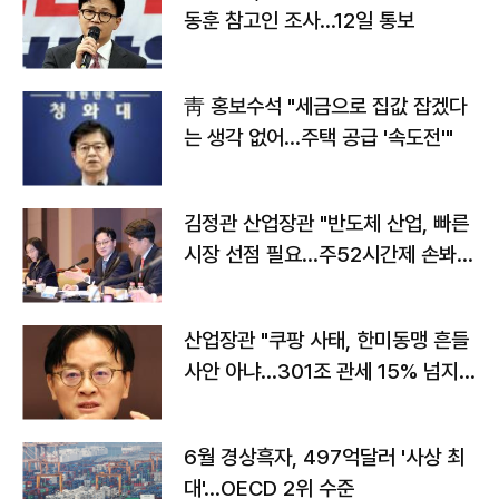
동훈 참고인 조사...12일 통보
靑 홍보수석 "세금으로 집값 잡겠다
는 생각 없어…주택 공급 '속도전'"
김정관 산업장관 "반도체 산업, 빠른
시장 선점 필요…주52시간제 손봐
야"
산업장관 "쿠팡 사태, 한미동맹 흔들
사안 아냐…301조 관세 15% 넘지
않도록 협의"
6월 경상흑자, 497억달러 '사상 최
대'…OECD 2위 수준