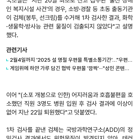
국조실은 "지난 20일 최초로 신고 접수된 '울산 장애
인 복지시설 사건'의 경우, 소방·경찰 등 초동 출동기관
이 검체(봉투, 선크림)를 수거해 1차 검사한 결과, 화학
·생물학·방사능 관련 물질이 검출되지 않았다"고 설명
했다.
관련기사
2월4일까지 '2025 설 명절 우편물 특별소통기간'…"우편물 안전·신속 배달 주력"
게임위에 하얀 가루 담긴 협박 우편물 '깜짝'···"성인 콘텐츠 차단 불만"
이어 "(소포 개봉으로 인한) 어지러움과 호흡불편을 호
소했던 직원 3명도 병원 입원 후 검사 결과에 이상이
없어 지난 22일 퇴원했다"고 덧붙였다.
1차 검사를 끝낸 검체는 국방과학연구소(ADD)의 정
밀검사 결과에서도 위험물질이 발견되지 않아, 테러