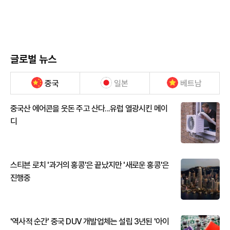
글로벌 뉴스
중국
일본
베트남
중국산 에어콘을 웃돈 주고 산다...유럽 열광시킨 메이
디
스티븐 로치 '과거의 홍콩'은 끝났지만 '새로운 홍콩'은
진행중
'역사적 순간' 중국 DUV 개발업체는 설립 3년된 '아이