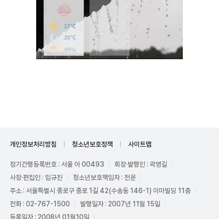
Unmute
개인정보처리방침
청소년보호정책
사이트맵
정기간행등록번호 : 서울 아 00493
회장·발행인 : 곽영길
사장·편집인 : 임규진
청소년보호책임자 : 전운
주소 : 서울특별시 종로구 종로 1길 42(수송동 146-1) 이마빌딩 11층
전화 : 02-767-1500
발행일자 : 2007년 11월 15일
등록일자 : 2008년 01월10일