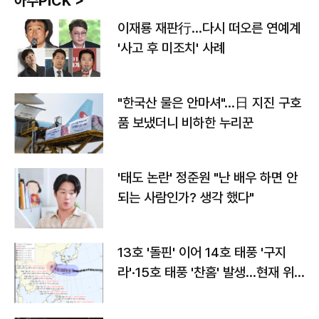
아주PICK >
이재룡 재판行…다시 떠오른 연예계
'사고 후 미조치' 사례
"한국산 물은 안마셔"…日 지진 구호
품 보냈더니 비하한 누리꾼
'태도 논란' 정준원 "난 배우 하면 안
되는 사람인가? 생각 했다"
13호 '돌핀' 이어 14호 태풍 '구지
라'·15호 태풍 '찬홈' 발생…현재 위
치와 이동경로는?