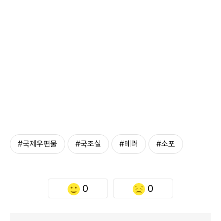
#국제우편물
#국조실
#테러
#소포
0
0