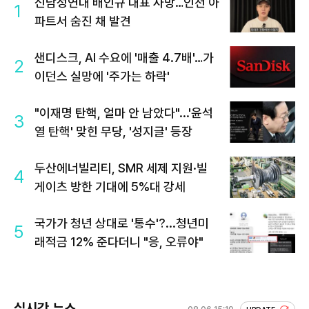
신남성연대 배인규 대표 사망…인천 아
1
파트서 숨진 채 발견
샌디스크, AI 수요에 '매출 4.7배'…가
2
이던스 실망에 '주가는 하락'
"이재명 탄핵, 얼마 안 남았다"...'윤석
3
열 탄핵' 맞힌 무당, '성지글' 등장
두산에너빌리티, SMR 세제 지원·빌
4
게이츠 방한 기대에 5%대 강세
국가가 청년 상대로 '통수'?...청년미
5
래적금 12% 준다더니 "응, 오류야"
실시간 뉴스