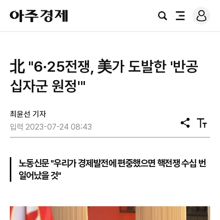
로
아
그
검
전
주
인
색
체
경
메
제
뉴
北 "6·25전쟁, 美가 도발한 '반공
십자군 원정'"
최윤선 기자
공
텍
입력 2023-07-24 08:43
유
스
트
크
기
노동신문 "우리가 경제발전에 편중했으면 핵전쟁 수십 번
일어났을 것"