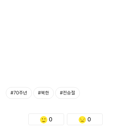
#70주년
#북한
#전승절
0
0