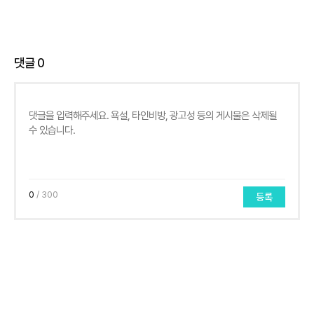
댓글
0
0
/ 300
등록