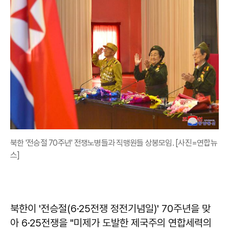
북한 '전승절 70주년' 전쟁노병들과 직맹원들 상봉모임. [사진=연합뉴
스]
북한이 '전승절(6·25전쟁 정전기념일)' 70주년을 맞
아 6·25전쟁을 "미제가 도발한 제국주의 연합세력의