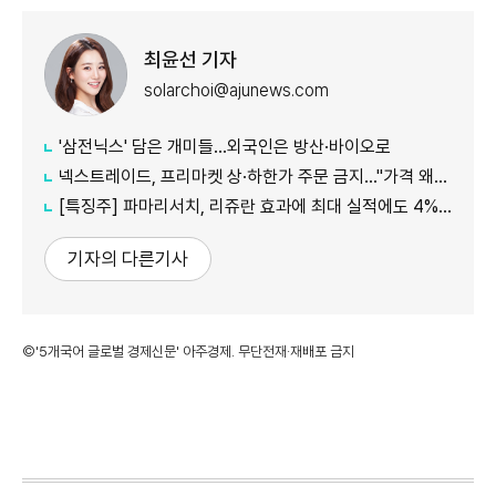
최윤선 기자
solarchoi@ajunews.com
'삼전닉스' 담은 개미들…외국인은 방산·바이오로
넥스트레이드, 프리마켓 상·하한가 주문 금지…"가격 왜곡 방지"
[특징주] 파마리서치, 리쥬란 효과에 최대 실적에도 4%대 약세
기자의 다른기사
©'5개국어 글로벌 경제신문' 아주경제. 무단전재·재배포 금지