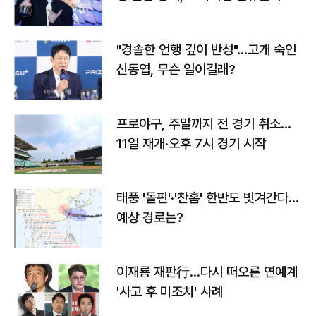
다
"경솔한 언행 깊이 반성"…고개 숙인
신동엽, 무슨 일이길래?
프로야구, 주말까지 전 경기 취소…
11일 재개·오후 7시 경기 시작
태풍 '돌핀'·'찬홈' 한반도 빗겨간다…
예상 경로는?
이재룡 재판行…다시 떠오른 연예계
'사고 후 미조치' 사례