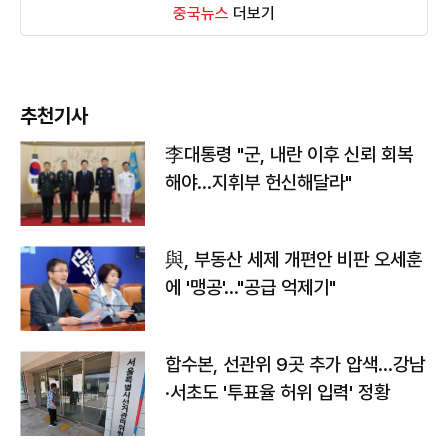
중국뉴스
더보기
추천기사
李대통령 "군, 내란 이후 신뢰 회복
해야…지휘부 헌신해달라"
與, 부동산 세제 개편안 비판 오세훈
에 '맹공'…"공급 억제기"
합수본, 선관위 9곳 추가 압색…강남
·서초도 '투표율 허위 입력' 정황