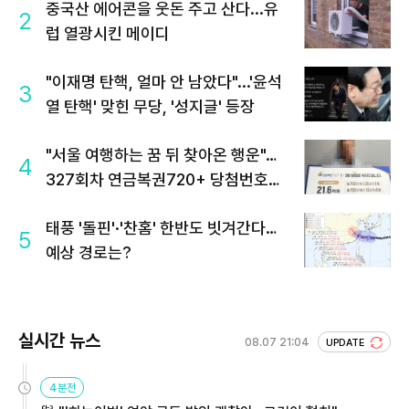
중국산 에어콘을 웃돈 주고 산다...유
2
럽 열광시킨 메이디
"이재명 탄핵, 얼마 안 남았다"...'윤석
3
열 탄핵' 맞힌 무당, '성지글' 등장
"서울 여행하는 꿈 뒤 찾아온 행운"…
4
327회차 연금복권720+ 당첨번호조
회 주목
태풍 '돌핀'·'찬홈' 한반도 빗겨간다…
5
예상 경로는?
실시간 뉴스
08.07 21:04
UPDATE
4분전