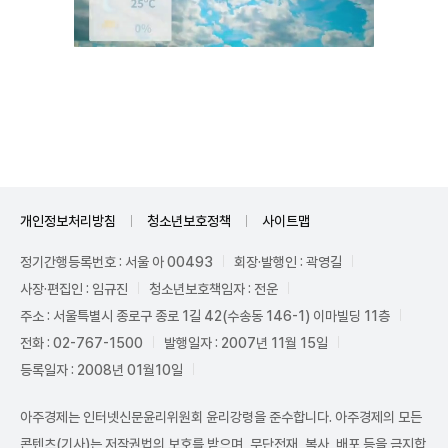
Unmute
개인정보처리방침
청소년보호정책
사이트맵
정기간행등록번호 : 서울 아 00493
회장·발행인 : 곽영길
사장·편집인 : 임규진
청소년보호책임자 : 전운
주소 : 서울특별시 종로구 종로 1길 42(수송동 146-1) 이마빌딩 11층
전화 : 02-767-1500
발행일자 : 2007년 11월 15일
등록일자 : 2008년 01월10일
아주경제는 인터넷신문윤리위원회 윤리강령을 준수합니다. 아주경제의 모든
콘텐츠(기사)는 저작권법의 보호를 받으며, 무단전재, 복사, 배포 등을 금지합