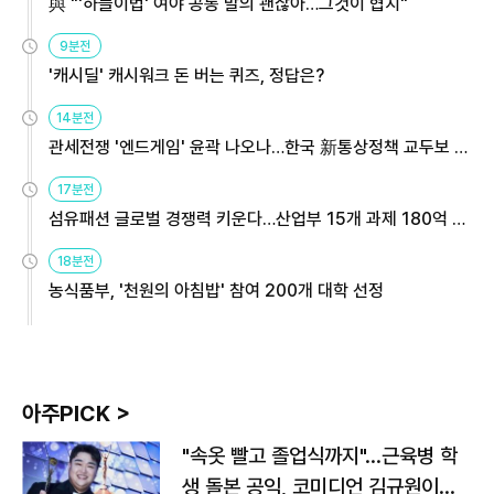
與 "'하늘이법' 여야 공동 발의 괜찮아…그것이 협치"
9분전
'캐시딜' 캐시워크 돈 버는 퀴즈, 정답은?
14분전
관세전쟁 '엔드게임' 윤곽 나오나…한국 新통상정책 교두보 활
용해야
17분전
섬유패션 글로벌 경쟁력 키운다…산업부 15개 과제 180억 지
원
18분전
농식품부, '천원의 아침밥' 참여 200개 대학 선정
아주PICK >
"속옷 빨고 졸업식까지"…근육병 학
생 돌본 공익, 코미디언 김규원이었