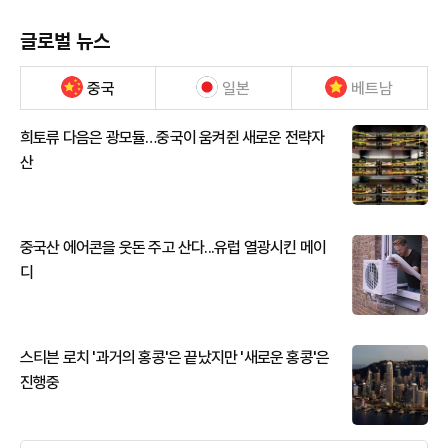
글로벌 뉴스
중국
일본
베트남
희토류 다음은 광모듈…중국이 움켜쥔 새로운 전략자
산
중국산 에어콘을 웃돈 주고 산다...유럽 열광시킨 메이
디
스티븐 로치 '과거의 홍콩'은 끝났지만 '새로운 홍콩'은
진행중