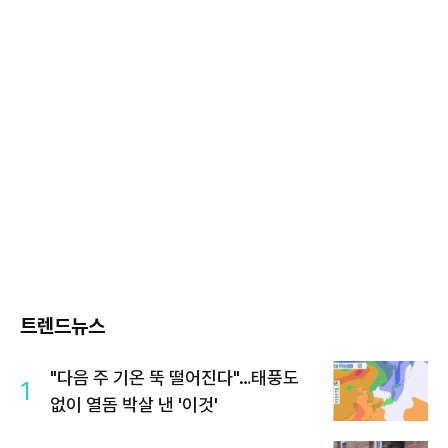
트렌드뉴스
"다음 주 기온 뚝 떨어진다"…태풍도
1
없이 열돔 박살 낸 '이것'