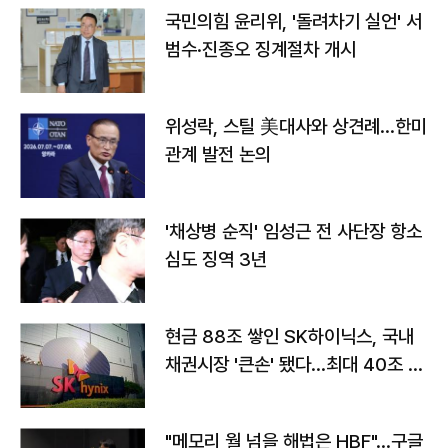
국민의힘 윤리위, '돌려차기 실언' 서
범수·진종오 징계절차 개시
위성락, 스틸 美대사와 상견례…한미
관계 발전 논의
'채상병 순직' 임성근 전 사단장 항소
심도 징역 3년
현금 88조 쌓인 SK하이닉스, 국내
채권시장 '큰손' 됐다…최대 40조 투
자
"메모리 월 넘을 해법은 HBF"…구글