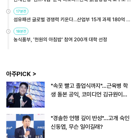
용해야
17분전
섬유패션 글로벌 경쟁력 키운다…산업부 15개 과제 180억 지
원
18분전
농식품부, '천원의 아침밥' 참여 200개 대학 선정
아주PICK >
"속옷 빨고 졸업식까지"…근육병 학
생 돌본 공익, 코미디언 김규원이었
다
"경솔한 언행 깊이 반성"…고개 숙인
신동엽, 무슨 일이길래?