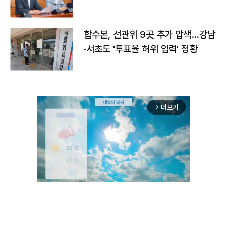
합수본, 선관위 9곳 추가 압색…강남
·서초도 '투표율 허위 입력' 정황
더보기
arrow_forward_ios
Unmute