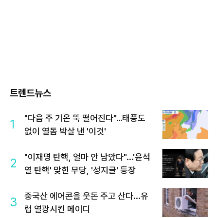
트렌드뉴스
"다음 주 기온 뚝 떨어진다"…태풍도
1
없이 열돔 박살 낸 '이것'
"이재명 탄핵, 얼마 안 남았다"...'윤석
2
열 탄핵' 맞힌 무당, '성지글' 등장
중국산 에어콘을 웃돈 주고 산다...유
3
럽 열광시킨 메이디