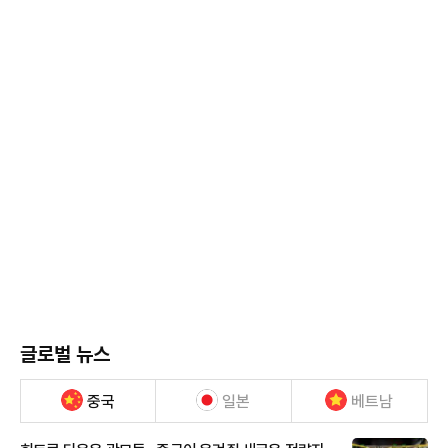
글로벌 뉴스
중국
일본
베트남