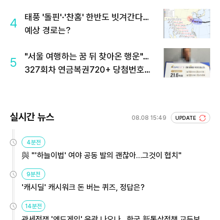
태풍 '돌핀'·'찬홈' 한반도 빗겨간다…
4
예상 경로는?
"서울 여행하는 꿈 뒤 찾아온 행운"…
5
327회차 연금복권720+ 당첨번호조
회 주목
실시간 뉴스
08.08 15:49
UPDATE
4분전
與 "'하늘이법' 여야 공동 발의 괜찮아…그것이 협치"
9분전
'캐시딜' 캐시워크 돈 버는 퀴즈, 정답은?
14분전
관세전쟁 '엔드게임' 윤곽 나오나…한국 新통상정책 교두보 활