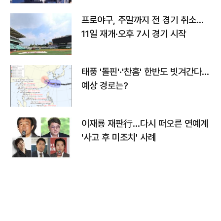
프로야구, 주말까지 전 경기 취소…
11일 재개·오후 7시 경기 시작
태풍 '돌핀'·'찬홈' 한반도 빗겨간다…
예상 경로는?
이재룡 재판行…다시 떠오른 연예계
'사고 후 미조치' 사례