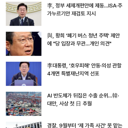
李, 정부 세제개편안에 제동…ISA·주
가누르기안 재검토 지시
與, 황희 '폐기 버스 청년 주택' 제안
에 "당 입장과 무관…개인 의견"
李대통령, '호우피해' 안동·의성 관할
4개면 특별재난지역 선포
AI 반도체가 뒤집은 수출 순위…韓·
대만, 사상 첫 日 추월
경찰, 9월부터 '제 가족 사건' 못 맡는