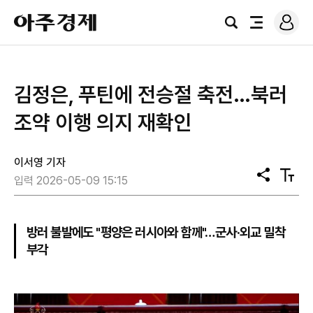
로
아
그
검
전
주
인
색
체
경
메
제
뉴
김정은, 푸틴에 전승절 축전…북러
조약 이행 의지 재확인
이서영 기자
공
텍
입력 2026-05-09 15:15
유
스
트
크
기
방러 불발에도 "평양은 러시아와 함께"…군사·외교 밀착
부각