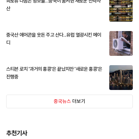
희토류 다음은 광모듈…중국이 움켜쥔 새로운 전략자
산
중국산 에어콘을 웃돈 주고 산다...유럽 열광시킨 메이
디
스티븐 로치 '과거의 홍콩'은 끝났지만 '새로운 홍콩'은
진행중
중국뉴스
더보기
추천기사