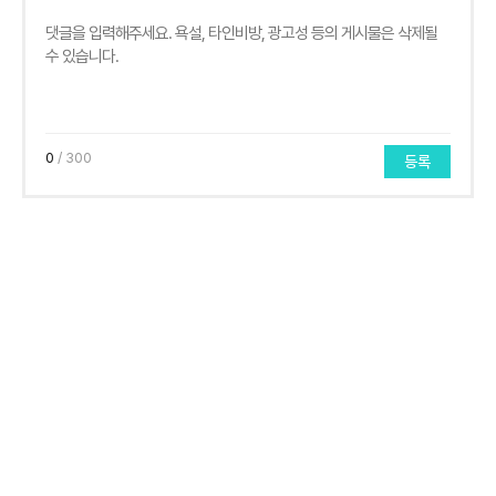
0
/ 300
등록