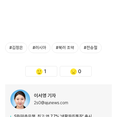
#김정은
#러시아
#북러 조약
#전승절
1
0
이서영 기자
2s0@ajunews.com
SBI저축은행, 최고 연 7.7% '생활파킹통장' 출시