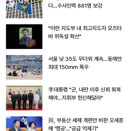
다…수사인력 881명 보강
"이란 지도부 내 최고지도자 모즈타
바 위독설 확산"
서울 낮 35도 무더위 계속…동해안
최대 150㎜ 폭우
李대통령 "군, 내란 이후 신뢰 회복
해야…지휘부 헌신해달라"
與, 부동산 세제 개편안 비판 오세훈
에 '맹공'…"공급 억제기"